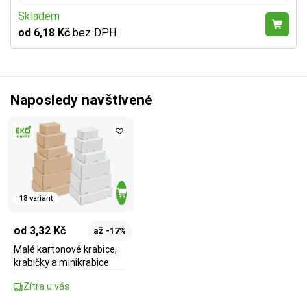
Skladem
od 6,18 Kč
bez DPH
Naposledy navštívené
18 variant
od 3,32 Kč
až -17%
Malé kartonové krabice,
krabičky a minikrabice
Zítra u vás