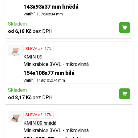
143x93x37 mm hnědá
Vnitřní: 137x90x34 mm
Skladem
od 6,18 Kč
bez DPH
SLEVA až -17%
KMIN 09
Minikrabice 3VVL - mikrovlnná
154x108x77 mm bílá
Vnitřní: 148x105x74 mm
Skladem
od 8,17 Kč
bez DPH
SLEVA až -17%
KMIN 09 hnědá
Minikrabice 3VVL - mikrovlnná