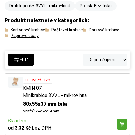
Druh lepenky: 3VVL - mikrovlnná
Potisk: Bez tisku
Produkt naleznete v kategoriích:
Kartonové krabice
Poštovní krabice
Dárkové krabice
Papírové obaly
Filtr
SLEVA až -17%
KMIN 07
Minikrabice 3VVL - mikrovlnná
80x55x37 mm bílá
Vnitřní: 74x52x34 mm
Skladem
od 3,32 Kč
bez DPH