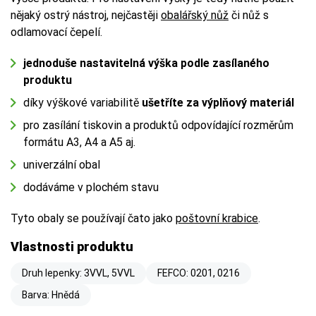
nějaký ostrý nástroj, nejčastěji
obalářský nůž
či nůž s
odlamovací čepelí.
jednoduše nastavitelná výška podle zasílaného
produktu
díky výškové variabilitě
ušetříte za výplňový materiál
pro zasílání tiskovin a produktů odpovídající rozměrům
formátu A3, A4 a A5 aj.
univerzální obal
dodáváme v plochém stavu
Tyto obaly se používají čato jako
poštovní krabice
.
Vlastnosti produktu
Druh lepenky: 3VVL, 5VVL
FEFCO: 0201, 0216
Barva: Hnědá