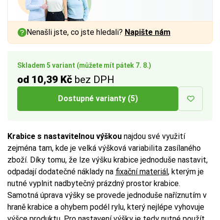
a vnitřním rozměrem až
a vnitřním rozměrem až
a vnitřním rozměrem až
1 cm
1 cm
1 cm
na každé straně.
na každé straně.
na každé straně.
Nenašli jste, co jste hledali?
Napište nám
Více tipů pro výběr správné krabice:
Více tipů pro výběr správné krabice:
Více tipů pro výběr správné krabice:
BUTTON:
BUTTON:
BUTTON:
Jak vybrat krabici
Jak vybrat krabici
Jak vybrat krabici
Skladem 5 variant (můžete mít pátek 7. 8.)
od 10,39 Kč
bez DPH
Dostupné varianty (5)
Krabice s nastavitelnou výškou
najdou své využití
zejména tam, kde je velká výšková variabilita zasílaného
zboží. Díky tomu, že lze výšku krabice jednoduše nastavit,
odpadají dodatečné náklady na
fixační materiál
, kterým je
nutné vyplnit nadbytečný prázdný prostor krabice.
Samotná úprava výšky se provede jednoduše naříznutím v
hraně krabice a ohybem podél rylu, který nejlépe vyhovuje
výšce produktu. Pro nastavení výšky je tedy nutné použít