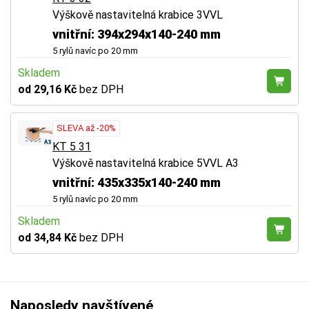
Výškově nastavitelná krabice 3VVL
vnitřní: 394x294x140-240 mm
5 rylů navíc po 20 mm
Skladem
od 29,16 Kč
bez DPH
SLEVA až -20%
KT 5 31
Výškově nastavitelná krabice 5VVL A3
vnitřní: 435x335x140-240 mm
5 rylů navíc po 20 mm
Skladem
od 34,84 Kč
bez DPH
Naposledy navštívené