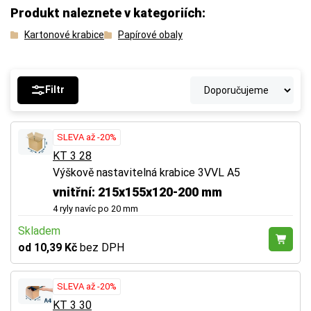
Produkt naleznete v kategoriích:
Kartonové krabice
Papírové obaly
Filtr
SLEVA až -20%
KT 3 28
Výškově nastavitelná krabice 3VVL A5
vnitřní: 215x155x120-200 mm
4 ryly navíc po 20 mm
Skladem
od 10,39 Kč
bez DPH
SLEVA až -20%
KT 3 30