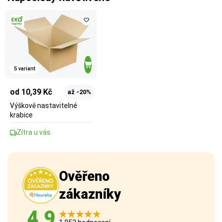
5 variant
od 10,39 Kč
až -20%
Výškově nastavitelné
krabice
Zítra u vás
Ověřeno
zákazníky
4,9