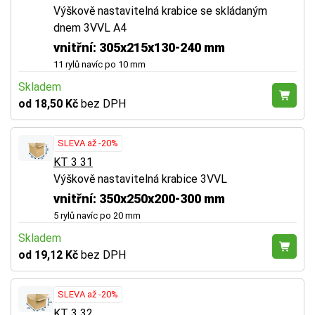
Výškově nastavitelná krabice se skládaným
dnem 3VVL A4
vnitřní: 305x215x130-240 mm
11 rylů navíc po 10 mm
Skladem
od 18,50 Kč
bez DPH
SLEVA až -20%
KT 3 31
Výškově nastavitelná krabice 3VVL
vnitřní: 350x250x200-300 mm
5 rylů navíc po 20 mm
Skladem
od 19,12 Kč
bez DPH
SLEVA až -20%
KT 3 32