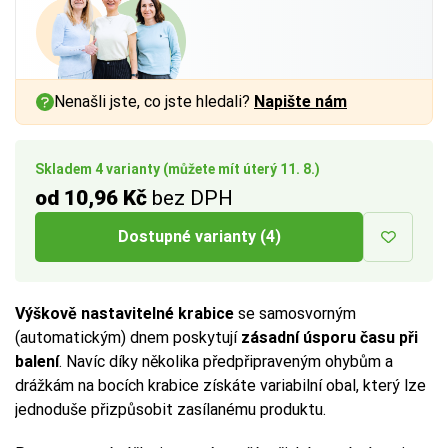
a vnitřním rozměrem až
a vnitřním rozměrem až
1 cm
1 cm
na každé straně.
na každé straně.
Více tipů pro výběr správné krabice:
Více tipů pro výběr správné krabice:
Nenašli jste, co jste hledali?
Napište nám
BUTTON:
BUTTON:
Jak vybrat krabici
Jak vybrat krabici
Skladem 4 varianty (můžete mít úterý 11. 8.)
od 10,96 Kč
bez DPH
Dostupné varianty (4)
Výškově nastavitelné krabice
se samosvorným
(automatickým) dnem poskytují
zásadní úsporu času při
balení
. Navíc díky několika předpřipraveným ohybům a
drážkám na bocích krabice získáte variabilní obal, který lze
jednoduše přizpůsobit zasílanému produktu.