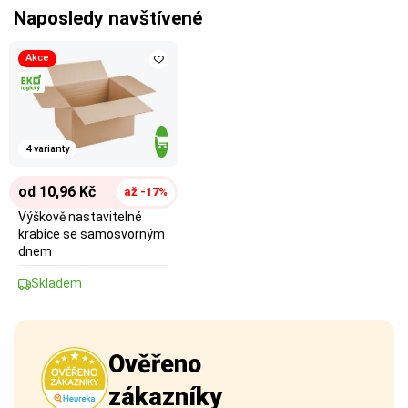
Naposledy navštívené
Akce
4 varianty
od 10,96 Kč
až -17%
Výškově nastavitelné
krabice se samosvorným
dnem
Skladem
Ověřeno
zákazníky