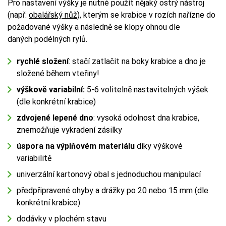
Pro nastavení výšky je nutné použít nějaký ostrý nástroj
(např.
obalářský nůž
), kterým se krabice v rozích nařízne do
požadované výšky a následně se klopy ohnou dle
daných podélných rylů.
rychlé složení
: stačí zatlačit na boky krabice a dno je
složené během vteřiny!
výškově variabilní:
5-6 volitelně nastavitelných výšek
(dle konkrétní krabice)
zdvojené lepené dno
: vysoká odolnost dna krabice,
znemožňuje vykradení zásilky
úspora na výplňovém materiálu
díky výškové
variabilitě
univerzální kartonový obal s jednoduchou manipulací
předpřipravené ohyby a drážky po 20 nebo 15 mm (dle
konkrétní krabice)
dodávky v plochém stavu