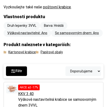
Vyzkoušejte také naše
poštovní krabice
.
Vlastnosti produktu
Druh lepenky: 3VVL
Barva: Hnědá
Výškově nastavitelné: Ano
Se samosvorným dnem: Ano
Produkt naleznete v kategoriích:
Kartonové krabice
Papírové obaly
Filtr
AKCE až -17%
KKV 3 40
Výškově nastavitelná krabice se samosvorným
dnem 3VVL