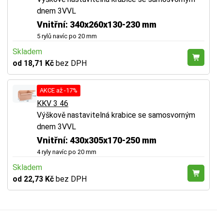
dnem 3VVL
Vnitřní: 340x260x130-230 mm
5 rylů navíc po 20 mm
Skladem
od 18,71 Kč
bez DPH
AKCE až -17%
KKV 3 46
Výškově nastavitelná krabice se samosvorným
dnem 3VVL
Vnitřní: 430x305x170-250 mm
4 ryly navíc po 20 mm
Skladem
od 22,73 Kč
bez DPH