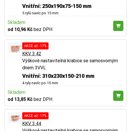
Vnitřní: 250x190x75-150 mm
5 rylů navíc po 15 mm
Skladem
od 10,96 Kč
bez DPH
AKCE až -17%
KKV 3 42
Výškově nastavitelná krabice se samosvorným
dnem 3VVL
Vnitřní: 310x230x150-210 mm
4 ryly navíc po 15 mm
Skladem
od 13,85 Kč
bez DPH
AKCE až -17%
KKV 3 44
Výškově nastavitelná krabice se samosvorným