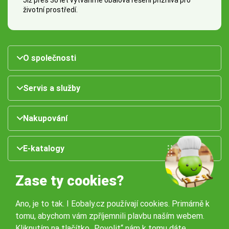
Již přes 30 let vytváříme obalová řešení příznivá pro
životní prostředí.
O společnosti
Servis a služby
Nakupování
E-katalogy
Zase ty cookies?
Ano, je to tak. I Eobaly.cz používají cookies. Primárně k
tomu, abychom vám zpříjemnili plavbu naším webem.
Kliknutím na tlačítko „Povolit“ nám k tomu dáte