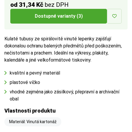
od 31,34 Kč
bez DPH
a vnitřním rozměrem až
1 cm
na každé straně.
Dostupné varianty (3)
Více tipů pro výběr správné krabice:
BUTTON:
Jak vybrat krabici
Kulaté tubusy ze spirálovitě vinuté lepenky zajišťují
dokonalou ochranu balených předmětů před poškozením,
nečistotami a prachem. Ideální na výkresy, plakáty,
kalendáře a jiné velkoformátové tiskoviny.
kvalitní a pevný materiál
plastové víčko
vhodné zejména jako zásilkový, přepravní a archivační
obal
Vlastnosti produktu
Materiál: Vinutá kartonáž