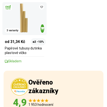
3 varianty
od 31,34 Kč
až -10%
Papírové tubusy dutinka
plastové víčko
Skladem
Ověřeno
zákazníky
4,9
1 953 hodnocení