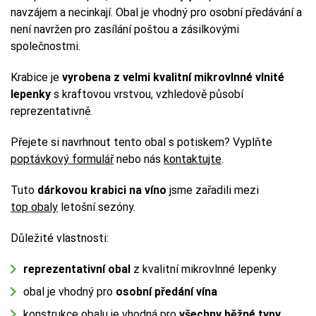
navzájem a necinkají. Obal je vhodný pro osobní předávání a
není navržen pro zasílání poštou a zásilkovými
společnostmi.
Krabice je
vyrobena z velmi kvalitní mikrovlnné vlnité
lepenky
s kraftovou vrstvou, vzhledově působí
reprezentativně.
Přejete si navrhnout tento obal s potiskem? Vyplňte
poptávkový formulář
nebo nás
kontaktujte
.
Tuto
dárkovou krabici na víno
jsme zařadili mezi
top obaly
letošní sezóny.
Důležité vlastnosti:
reprezentativní obal
z kvalitní mikrovlnné lepenky
obal je vhodný pro
osobní předání vína
konstrukce obalu je vhodná pro
všechny běžné typy