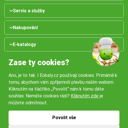
Servis a služby
Nakupování
E-katalogy
Zase ty cookies?
Ano, je to tak. I Eobaly.cz používají cookies. Primárně k
tomu, abychom vám zpříjemnili plavbu naším webem.
Kliknutím na tlačítko „Povolit“ nám k tomu dáte
souhlas. Nemáte cookies rádi?
Kliknutím zde
je
Naše pobočky:
můžete odmítnout.
Obchodní podmínky
Ochrana osobníchů údajů
Povolit vše