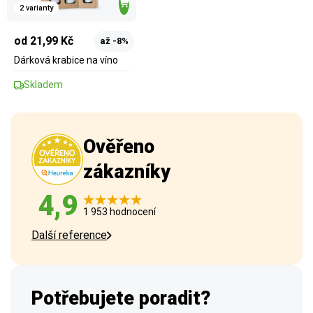
2 varianty
od 21,99 Kč
až -8%
Dárková krabice na víno
Skladem
Ověřeno
zákazníky
4,9
1 953 hodnocení
Další reference
Potřebujete poradit?