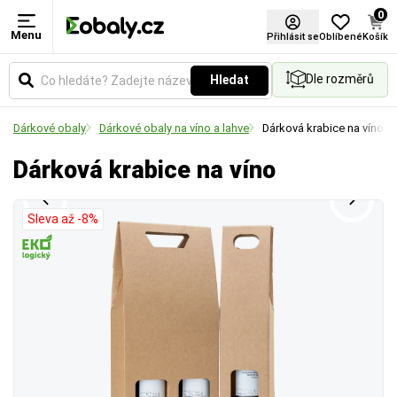
0
Menu
Provedení
Přihlásit se
Oblíbené
Košík
Dle rozměrů
Hledat
Označuje specifickou úpravu, strukturu nebo
funkční vlastnosti materiálu (např. zpevnění vlákny,
Dárkové obaly
Dárkové obaly na víno a lahve
Dárková krabice na víno
povrchovou texturu či sníženou hlučnost).
Dárková krabice na víno
Sleva až -8%