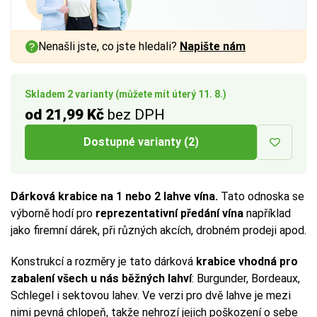
Nenašli jste, co jste hledali?
Napište nám
Skladem 2 varianty (můžete mít úterý 11. 8.)
od 21,99 Kč
bez DPH
Dostupné varianty (2)
Dárková krabice na 1 nebo 2 lahve vína.
Tato odnoska se
výborně hodí pro
reprezentativní předání vína
například
jako firemní dárek, při různých akcích, drobném prodeji apod.
Konstrukcí a rozměry je tato dárková
krabice vhodná pro
zabalení všech u nás běžných lahví
: Burgunder, Bordeaux,
Schlegel i sektovou lahev. Ve verzi pro dvě lahve je mezi
nimi pevná chlopeň, takže nehrozí jejich poškození o sebe