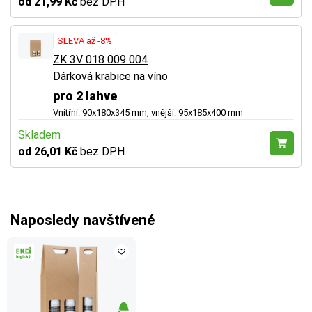
od 21,99 Kč
bez DPH
SLEVA až -8%
ZK 3V 018 009 004
Dárková krabice na víno
pro 2 lahve
Vnitřní: 90x180x345 mm, vnější: 95x185x400 mm
Skladem
od 26,01 Kč
bez DPH
Naposledy navštívené