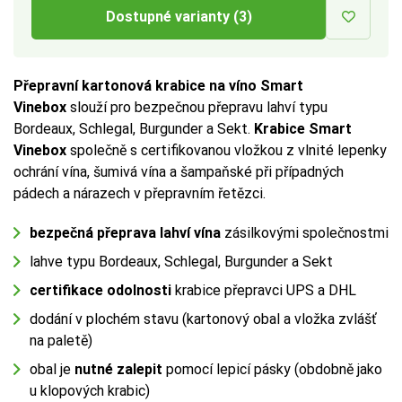
Dostupné varianty (3)
a vnitřním rozměrem až
a vnitřním rozměrem až
1 cm
1 cm
na každé straně.
na každé straně.
Více tipů pro výběr správné krabice:
Více tipů pro výběr správné krabice:
Přepravní kartonová krabice na víno Smart
Vinebox
slouží pro bezpečnou přepravu lahví typu
BUTTON:
BUTTON:
Jak vybrat krabici
Jak vybrat krabici
Bordeaux, Schlegal, Burgunder a Sekt.
Krabice Smart
Vinebox
společně s certifikovanou vložkou z vlnité lepenky
ochrání vína, šumivá vína a šampaňské při případných
pádech a nárazech v přepravním řetězci.
bezpečná přeprava lahví vína
zásilkovými společnostmi
lahve typu Bordeaux, Schlegal, Burgunder a Sekt
certifikace odolnosti
krabice přepravci UPS a DHL
dodání v plochém stavu (kartonový obal a vložka zvlášť
na paletě)
obal je
nutné zalepit
pomocí lepicí pásky (obdobně jako
u klopových krabic)