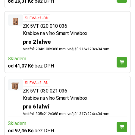
od 29,31 Kč
bez DPH
SLEVA až -8%
ZK 5VT 020 010 036
Krabice na víno Smart Vinebox
pro 2 lahve
Vnitřní: 204x108x368 mm, vnější: 216x120x404 mm
Skladem
od 41,07 Kč
bez DPH
SLEVA až -8%
ZK 5VT 030 021 036
Krabice na víno Smart Vinebox
pro 6 lahví
Vnitřní: 305x212x368 mm, vnější: 317x224x404 mm
Skladem
od 97,46 Kč
bez DPH