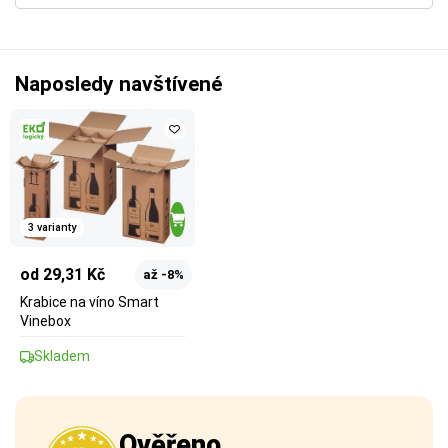
Naposledy navštívené
3 varianty
od 29,31 Kč
až -8%
Krabice na víno Smart
Vinebox
Skladem
Ověřeno