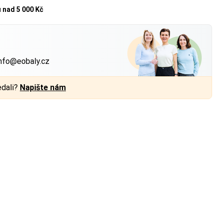
u
nad 5 000 Kč
?
nfo@eobaly.cz
edali?
Napište nám