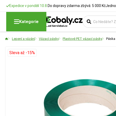
Expedice v pondělí 10.8.
Do dopravy zdarma zbývá: 5 000 Kč
Jedno
Kategorie
Lepení a vázání
Vázací pásky
Plastové PET vázací pásky
Páska 
Sleva až -15%