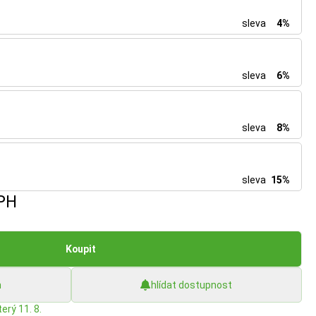
sleva
4%
sleva
6%
sleva
8%
sleva
15%
PH
Koupit
h
hlídat dostupnost
erý 11. 8.