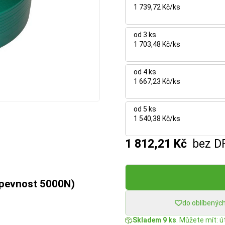
1 739,72 Kč/ks
od 3 ks
1 703,48 Kč/ks
od 4 ks
1 667,23 Kč/ks
od 5 ks
1 540,38 Kč/ks
1 812,21 Kč
bez D
(pevnost 5000N)
do oblíbenýc
Skladem 9 ks
. Můžete mít: út