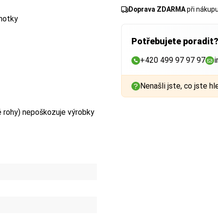
Doprava ZDARMA
při nákup
dnotky
Potřebujete poradit
+420 499 97 97 97
i
Nenašli jste, co jste hl
é rohy) nepoškozuje výrobky