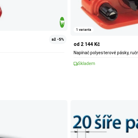
1 varianta
až -5%
od 2 144 Kč
Napínač polyesterové pásky, ručn
Skladem