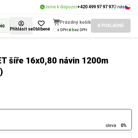
Jsme k dispozici
+420 499 97 97 97
O nás
Prázdný košík
bic
K POKLADNĚ
Přihlásit se
Oblíbené
s DPH
bez DPH
ET šíře 16x0,80 návin 1200m
)
sleva
0%