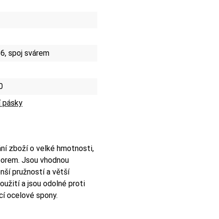
6, spoj svárem
0
 pásky
ání zboží o velké hmotnosti,
ktorem. Jsou vhodnou
ší pružností a větší
oužití a jsou odolné proti
í ocelové spony.