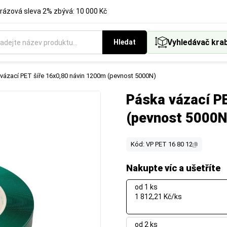
rázová sleva 2% zbývá: 10 000 Kč
Vyhledávač kra
Hledat
vázací PET šíře 16x0,80 návin 1200m (pevnost 5000N)
Páska vázací P
(pevnost 5000N
Kód: VP PET 16 80 12
Nakupte víc a ušetříte
od 1 ks
1 812,21 Kč/ks
od 2 ks