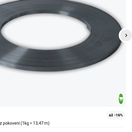
až -16%
ez pokovení (1kg = 13,47 m)