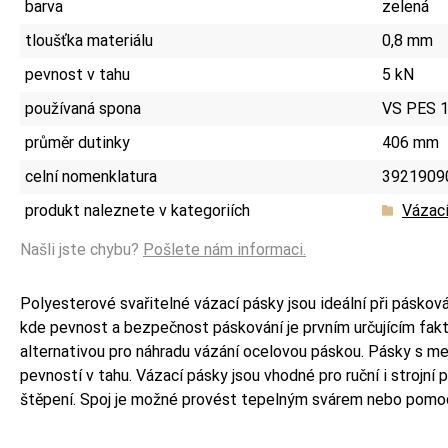
barva
zelená
tloušťka materiálu
0,8 mm
pevnost v tahu
5 kN
používaná spona
VS PES 1
průměr dutinky
406 mm
celní nomenklatura
3921909
produkt naleznete v kategoriích
Vázací
Našli jste chybu?
Pošlete nám informaci.
Polyesterové svařitelné vázací pásky jsou ideální při páskov
kde pevnost a bezpečnost páskování je prvním určujícím fa
alternativou pro náhradu vázání ocelovou páskou. Pásky s men
pevností v tahu. Vázací pásky jsou vhodné pro ruční i strojní p
štěpení. Spoj je možné provést tepelným svárem nebo pomoc