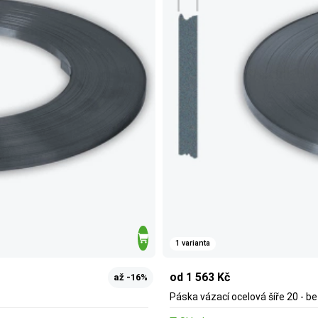
1 varianta
od 1 563 Kč
až -16%
Páska vázací ocelová šíře 20 - b