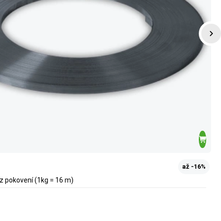
až -16%
ez pokovení (1kg = 16 m)