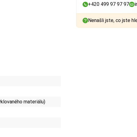
+420 499 97 97 97
i
Nenašli jste, co jste hl
yklovaného materiálu)