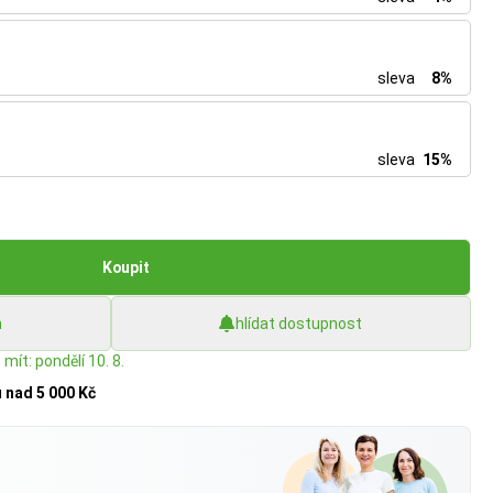
sleva
8%
sleva
15%
Koupit
h
hlídat dostupnost
mít: pondělí 10. 8.
u
nad 5 000 Kč
?