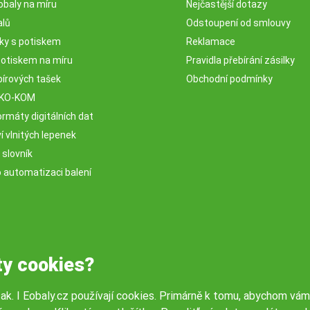
obaly na míru
Nejčastější dotazy
alů
Odstoupení od smlouvy
sky s potiskem
Reklamace
potiskem na míru
Pravidla přebírání zásilky
pírových tašek
Obchodní podmínky
EKO-KOM
rmáty digitálních dat
 vlnitých lepenek
 slovník
o automatizaci balení
ty cookies?
tak. I Eobaly.cz používají cookies. Primárně k tomu, abychom vám