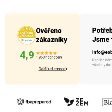
Potřeb
Ověřeno
Jsme t
zákazníky
4,9
info@eob
1 953 hodnocení
Napište nám
všechny dot
Další reference