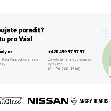
ujete poradit?
u pro Vás!
aly.cz
+420 499 97 97 97
. Rádi Vám odpovíme na
Zavolejte nám. Společně to
azy.
vyřešíme.
(Po–Pá: 7:00–16:00)