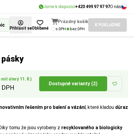
Jsme k dispozici
+420 499 97 97 97
O nás
Prázdný košík
bic
K POKLADNĚ
Přihlásit se
Oblíbené
s DPH
bez DPH
 pásky
mít úterý 11. 8.)
Dostupné varianty (2)
 DPH
inovativním řešením pro balení a vázání
, které kladou
důraz
íky tomu že jsou vyrobeny z
recyklovaného a biologicky