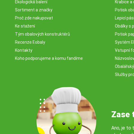
Ekologická balení
Krabice a 
Sortiment a značky
Potisk ob
Proč zde nakupovat
Lepicí pá
Ke stažení
Obálky s 
Tým obalových konstruktérů
Potisk pa
Recenze Eobaly
Systém 
Kontakty
Vstupní fo
Koho podporujeme a komu fandíme
Názvosloví
Obalářský
Služby pr
Zase 
Ano, je to 