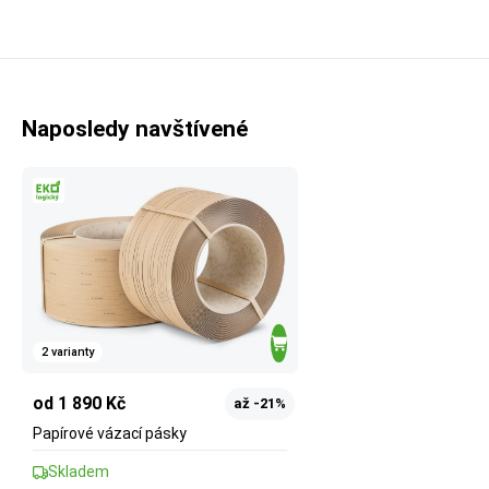
Naposledy navštívené
2 varianty
od 1 890 Kč
až -21%
Papírové vázací pásky
Skladem