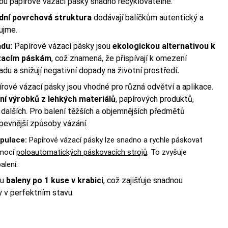
ou papírové vázací pásky snadno recyklovatelné.
odní povrchová struktura
dodávají balíčkům autentický a
ujme.
adu:
Papírové vázací pásky jsou
ekologickou alternativou k
ázacím páskám
, což znamená, že přispívají k omezení
u a snižují negativní dopady na životní prostředí
.
rové vázací pásky jsou vhodné pro různá odvětví a aplikace.
ní výrobků z lehkých materiálů
, papírových produktů,
 dalších. Pro balení těžších a objemnějších předmětů
pevnější způsoby vázání
.
ipulace:
Papírové vázací pásky lze snadno a rychle páskovat
mocí
poloautomatických páskovacích strojů
. To zvyšuje
alení.
ou
baleny po 1 kuse v krabici
, což zajišťuje snadnou
y v perfektním stavu.