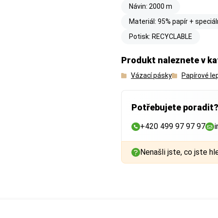
Návin: 2000 m
Materiál: 95% papír + speciáln
Potisk: RECYCLABLE
Produkt naleznete v ka
Vázací pásky
Papírové lep
Potřebujete poradit
+420 499 97 97 97
i
Nenašli jste, co jste hl