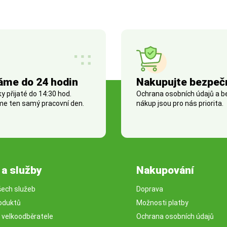
áme do 24 hodin
Nakupujte bezpeč
 přijaté do 14:30 hod.
Ochrana osobních údajů a 
e ten samý pracovní den.
nákup jsou pro nás priorita.
 a služby
Nakupování
šech služeb
Doprava
oduktů
Možnosti platby
o velkoodběratele
Ochrana osobních údajů