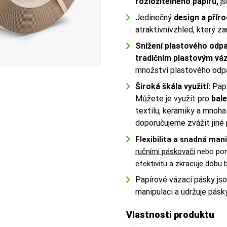
rozložitelného papíru,
js
Jedinečný
design a přír
atraktivnívzhled, který za
Snížení plastového odp
tradičním plastovým v
množství plastového odpad
Široká škála využití:
Papí
Můžete je využít pro
bale
textilu, keramiky a mnoha
doporučujeme zvážit jiné
Flexibilita a snadná man
ručními páskovači
nebo po
efektivitu a zkracuje dobu b
Papírové vázací pásky js
manipulaci a udržuje pásk
Vlastnosti produktu