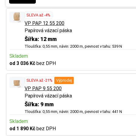
SLEVA až -4%
VP PAP 12 55 200
Papírová vázací páska
Šířka: 12 mm
Tloušťka: 0,55 mm, návin: 2000 m, pevnost v tahu: 539 N
Skladem
od 3 036 Kč
bez DPH
SLEVA až -21%
Výprodej
VP PAP 9 55 200
Papírová vázací páska
Šířka: 9 mm
Tloušťka: 0,55 mm, návin: 2000 m, pevnost v tahu: 441 N
Skladem
od 1 890 Kč
bez DPH