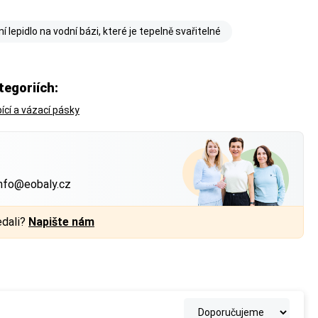
í lepidlo na vodní bázi, které je tepelně svařitelné
tegoriích:
ící a vázací pásky
?
nfo@eobaly.cz
edali?
Napište nám