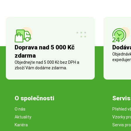
Doprava nad 5 000 Kč
Dodáv
Objednávky
zdarma
expedujem
Objednejte nad 5 000 Kč bez DPH a
zboží Vám dodáme zdarma.
O společnosti
Servis
O nás
Přehled v
Aktuality
Vzorky pr
Kariéra
Servis pr