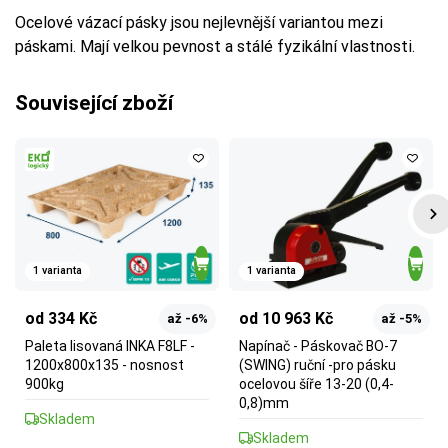
Ocelové vázací pásky jsou nejlevnější variantou mezi
páskami. Mají velkou pevnost a stálé fyzikální vlastnosti.
Související zboží
1 varianta
1 varianta
od 334 Kč
od 10 963 Kč
až -6%
až -5%
Paleta lisovaná INKA F8LF -
Napínač - Páskovač BO-7
1200x800x135 - nosnost
(SWING) ruční -pro pásku
900kg
ocelovou šíře 13-20 (0,4-
0,8)mm
Skladem
Skladem