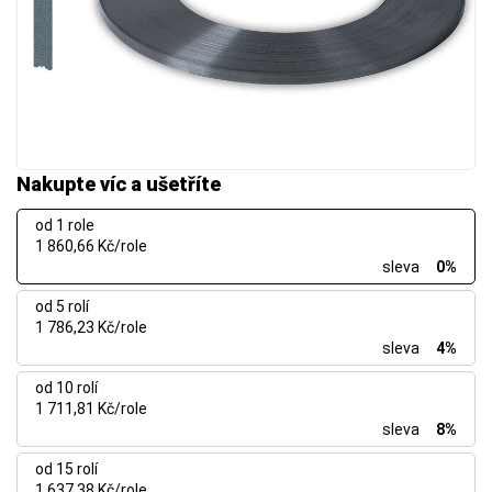
Nakupte víc a ušetříte
od 1 role
1 860,66 Kč/role
sleva
0%
od 5 rolí
1 786,23 Kč/role
sleva
4%
od 10 rolí
1 711,81 Kč/role
sleva
8%
od 15 rolí
1 637,38 Kč/role