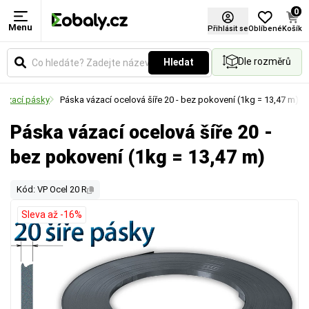
0
Menu
Přihlásit se
Oblíbené
Košík
Dle rozměrů
Hledat
vázací pásky
Páska vázací ocelová šíře 20 - bez pokovení (1kg = 13,47 m)
Páska vázací ocelová šíře 20 -
bez pokovení (1kg = 13,47 m)
Kód: VP Ocel 20 R
Sleva až -16%