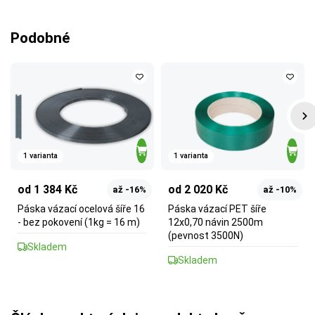
Podobné
1 varianta
1 varianta
od 1 384 Kč
od 2 020 Kč
až -16%
až -10%
Páska vázací ocelová šíře 16
Páska vázací PET šíře
- bez pokovení (1kg = 16 m)
12x0,70 návin 2500m
(pevnost 3500N)
Skladem
Skladem