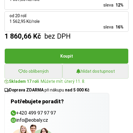
sleva
12%
od 20 rolí
1 562,95 Kč/role
sleva
16%
1 860,66 Kč
bez DPH
Koupit
do oblíbených
hlídat dostupnost
Skladem 17 rolí
. Můžete mít: úterý 11. 8.
Doprava ZDARMA
při nákupu
nad 5 000 Kč
Potřebujete poradit?
+420 499 97 97 97
info@eobaly.cz