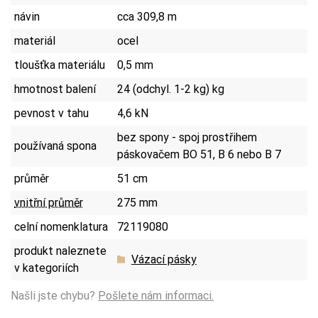
návin
cca 309,8 m
materiál
ocel
tloušťka materiálu
0,5 mm
hmotnost balení
24 (odchyl. 1-2 kg) kg
pevnost v tahu
4,6 kN
bez spony - spoj prostřihem
používaná spona
páskovačem BO 51, B 6 nebo B 7
průměr
51 cm
vnitřní průměr
275 mm
celní nomenklatura
72119080
produkt naleznete
Vázací pásky
v kategoriích
Našli jste chybu?
Pošlete nám informaci.