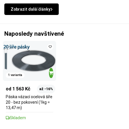
Zobrazit další články
Naposledy navštívené
1 varianta
od 1 563 Kč
až -16%
Páska vázací ocelová šíře
20 - bez pokovení (1kg =
13,47 m)
Skladem