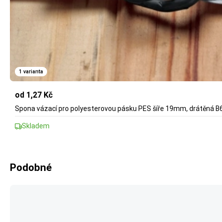
1 varianta
od 1,27 Kč
Spona vázací pro polyesterovou pásku PES šíře 19mm, drátěná B6
Skladem
Podobné