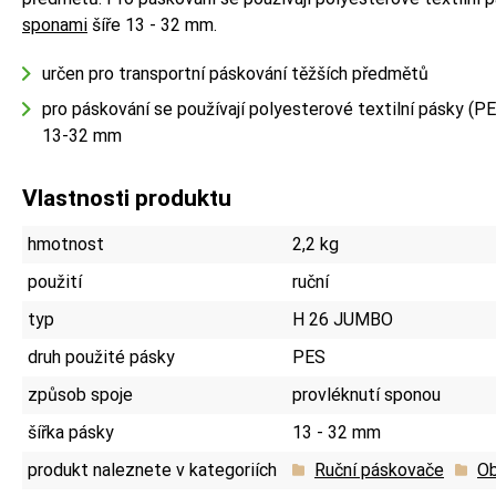
sponami
šíře 13 - 32 mm.
určen pro transportní páskování těžších předmětů
pro páskování se používají polyesterové textilní pásky (P
13-32 mm
Vlastnosti produktu
hmotnost
2,2 kg
použití
ruční
typ
H 26 JUMBO
druh použité pásky
PES
způsob spoje
provléknutí sponou
šířka pásky
13 - 32 mm
produkt naleznete v kategoriích
Ruční páskovače
Ob