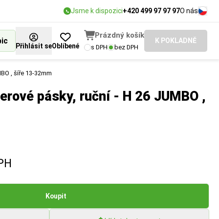
Jsme k dispozici
+420 499 97 97 97
O nás
Prázdný košík
bic
K POKLADNĚ
Přihlásit se
Oblíbené
s DPH
bez DPH
MBO , šíře 13-32mm
erové pásky, ruční - H 26 JUMBO ,
PH
Koupit