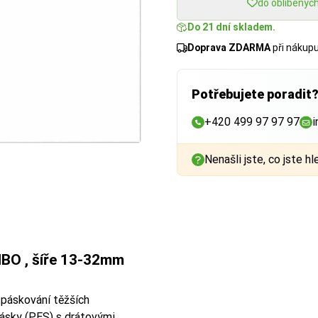
do oblíbenýc
Do 21 dní skladem.
Doprava ZDARMA
při nákup
Potřebujete poradit
+420 499 97 97 97
i
Nenašli jste, co jste hl
MBO , šíře 13-32mm
 páskování těžších
pásky (PES) s
drátovými