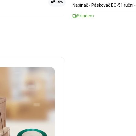
až -5%
Napínač - Páskovač BO-51 ruční 
Skladem