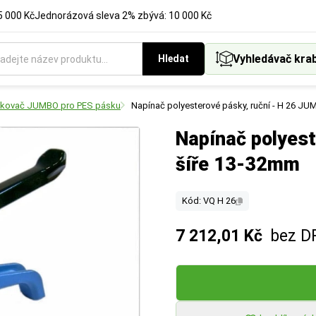
5 000 Kč
Jednorázová sleva 2% zbývá: 10 000 Kč
Vyhledávač kra
Hledat
kovač JUMBO pro PES pásku
Napínač polyesterové pásky, ruční - H 26 JU
Napínač polyest
šíře 13-32mm
Kód: VQ H 26
7 212,01 Kč
bez D