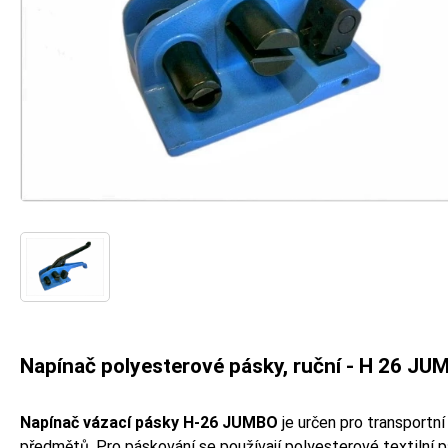
Napínač polyesterové pásky, ruční - H 26 JU
Napínač vázací pásky H-26 JUMBO
je určen pro transportní
předmětů. Pro páskování se používají polyesterové textilní 