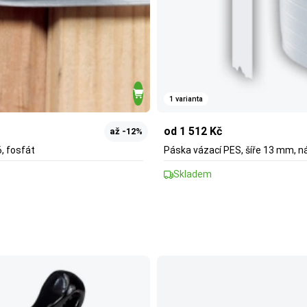
1 varianta
od 1 512 Kč
až -12%
, fosfát
Páska vázací PES, šíře 13 mm, ná
Skladem