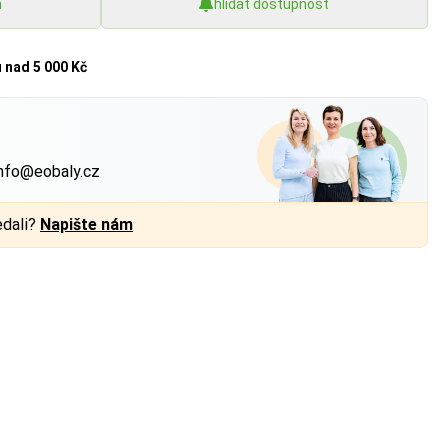
h
hlídat dostupnost
u
nad 5 000 Kč
?
nfo@eobaly.cz
edali?
Napište nám