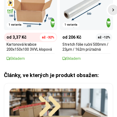
1 varianta
1 varianta
od 3,37 Kč
od 206 Kč
až -32%
až -12%
Kartonová krabice
Stretch fólie ruční 500mm /
200x150x100 3VVL klopová
23µm / 162m průtažná
Skladem
Skladem
Články, ve kterých je produkt obsažen: