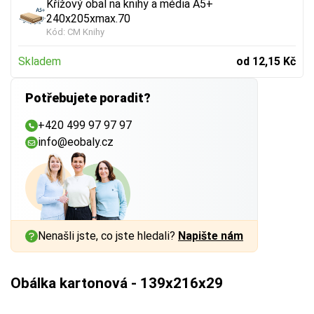
Křížový obal na knihy a média A5+
240x205xmax.70
Kód:
CM Knihy
Skladem
od 12,15 Kč
Potřebujete poradit?
+420 499 97 97 97
info@eobaly.cz
Nenašli jste, co jste hledali?
Napište nám
Obálka kartonová - 139x216x29