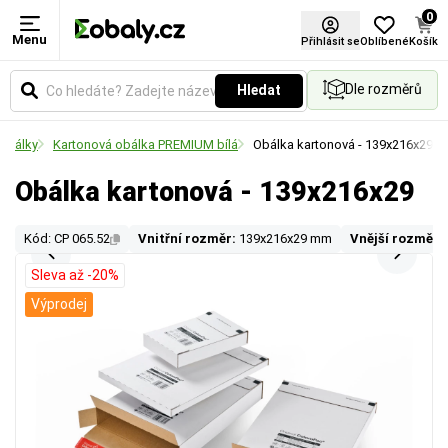
0
Menu
Přihlásit se
Oblíbené
Košík
Dle rozměrů
Hledat
 obálky
Kartonová obálka PREMIUM bílá
Obálka kartonová - 139x216x29
Obálka kartonová - 139x216x29
Kód: CP 065.52
Vnitřní rozměr:
139x216x29 mm
Vnější rozměr:
Sleva až -20%
Výprodej