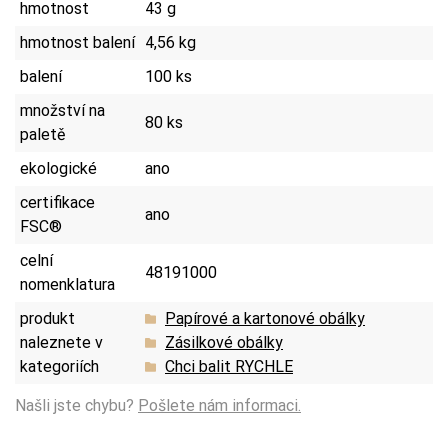
hmotnost
43 g
hmotnost balení
4,56 kg
balení
100 ks
množství na
80 ks
paletě
ekologické
ano
certifikace
ano
FSC®
celní
48191000
nomenklatura
produkt
Papírové a kartonové obálky
naleznete v
Zásilkové obálky
kategoriích
Chci balit RYCHLE
Našli jste chybu?
Pošlete nám informaci.