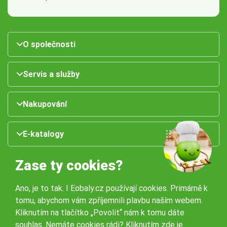
O společnosti
Servis a služby
Nakupování
E-katalogy
Zase ty cookies?
Ano, je to tak. I Eobaly.cz používají cookies. Primárně k
tomu, abychom vám zpříjemnili plavbu naším webem.
Kliknutím na tlačítko „Povolit“ nám k tomu dáte
souhlas. Nemáte cookies rádi?
Kliknutím zde
je
Naše pobočky: