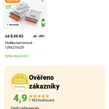
Výprodej
1 varianta
od 8,46 Kč
až -20%
Obálka kartonová -
139x216x29
Na objednání
Ověřeno
zákazníky
4,9
1 953 hodnocení
Další reference