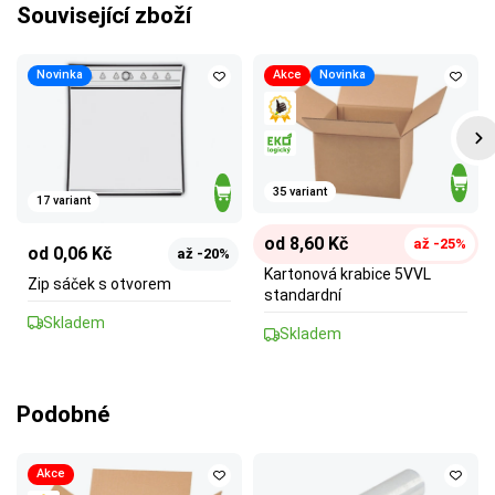
Související zboží
Novinka
Akce
Novinka
35 variant
17 variant
od 8,60 Kč
až -25%
od 0,06 Kč
až -20%
Kartonová krabice 5VVL
Zip sáček s otvorem
standardní
Skladem
Skladem
Podobné
Akce