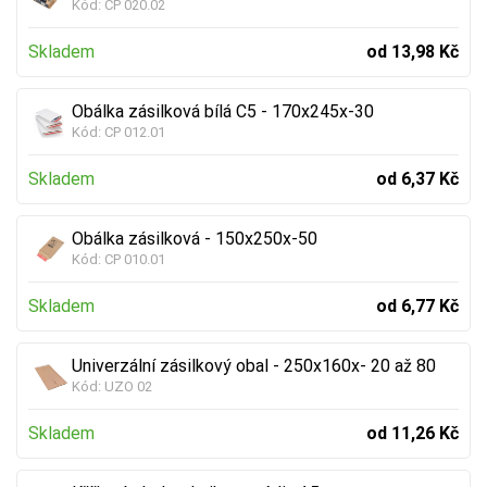
Kód:
CP 020.02
Skladem
od 13,98 Kč
Obálka zásilková bílá C5 - 170x245x-30
Kód:
CP 012.01
Skladem
od 6,37 Kč
Obálka zásilková - 150x250x-50
Kód:
CP 010.01
Skladem
od 6,77 Kč
Univerzální zásilkový obal - 250x160x- 20 až 80
Kód:
UZO 02
Skladem
od 11,26 Kč