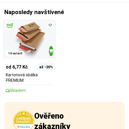
Naposledy navštívené
14 variant
od 6,77 Kč
až -20%
Kartonová obálka
PREMIUM
Skladem
Ověřeno
zákazníky