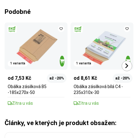
Podobné
1 varianta
1 varianta
od 7,53 Kč
od 8,61 Kč
až -20%
až -20%
Obálka zásilková B5
Obálka zásilková bílá C4 -
-185x270x-50
235x310x-30
Zítra u vás
Zítra u vás
Články, ve kterých je produkt obsažen: