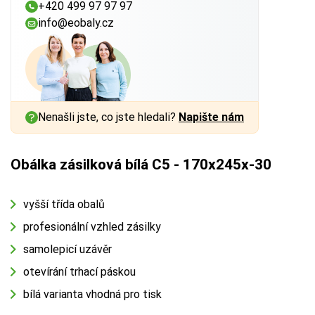
+420 499 97 97 97
info@eobaly.cz
Nenašli jste, co jste hledali?
Napište nám
Obálka zásilková bílá C5 - 170x245x-30
vyšší třída obalů
profesionální vzhled zásilky
samolepicí uzávěr
otevírání trhací páskou
bílá varianta vhodná pro tisk