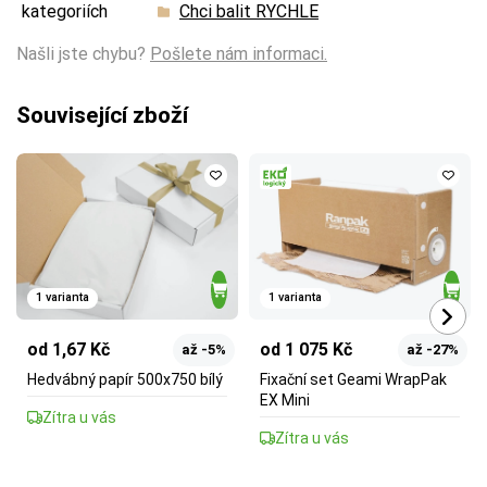
kategoriích
Chci balit RYCHLE
Našli jste chybu?
Pošlete nám informaci.
Související zboží
1 varianta
1 varianta
od 1,67 Kč
od 1 075 Kč
až -5%
až -27%
Hedvábný papír 500x750 bílý
Fixační set Geami WrapPak
EX Mini
Zítra u vás
Zítra u vás