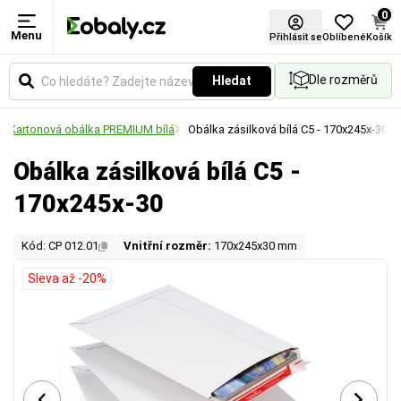
0
Menu
Přihlásit se
Oblíbené
Košík
Dle rozměrů
Hledat
Kartonová obálka PREMIUM bílá
Obálka zásilková bílá C5 - 170x245x-30
Obálka zásilková bílá C5 -
170x245x-30
Kód: CP 012.01
Vnitřní rozměr:
170x245x30 mm
Sleva až -20%