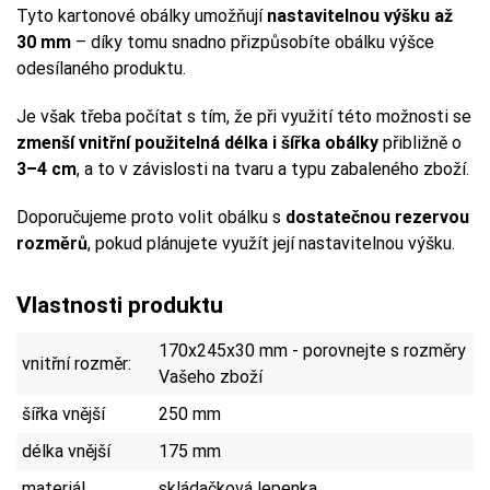
Tyto kartonové obálky umožňují
nastavitelnou výšku až
30 mm
– díky tomu snadno přizpůsobíte obálku výšce
odesílaného produktu.
Je však třeba počítat s tím, že při využití této možnosti se
zmenší vnitřní použitelná délka i šířka obálky
přibližně o
3–4 cm
, a to v závislosti na tvaru a typu zabaleného zboží.
Doporučujeme proto volit obálku s
dostatečnou rezervou
rozměrů
, pokud plánujete využít její nastavitelnou výšku.
Vlastnosti produktu
170x245x30 mm - porovnejte s rozměry
vnitřní rozměr:
Vašeho zboží
šířka vnější
250 mm
délka vnější
175 mm
materiál
skládačková lepenka