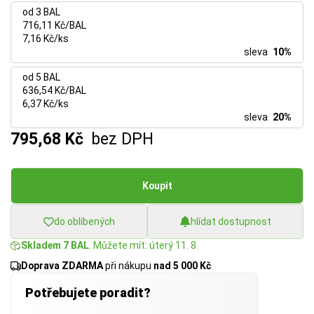
od 3 BAL
716,11 Kč/BAL
7,16 Kč/ks
sleva
10%
od 5 BAL
636,54 Kč/BAL
6,37 Kč/ks
sleva
20%
795,68 Kč
bez DPH
Koupit
do oblíbených
hlídat dostupnost
Skladem 7 BAL
. Můžete mít: úterý 11. 8.
Doprava ZDARMA
při nákupu
nad 5 000 Kč
Potřebujete poradit?