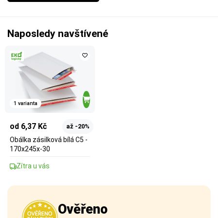
Naposledy navštívené
1 varianta
od 6,37 Kč
až -20%
Obálka zásilková bílá C5 -
170x245x-30
Zítra u vás
Ověřeno