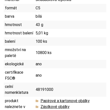
formát
C5
barva
bílá
hmotnost
43 g
hmotnost balení
5,01 kg
balení
100 ks
množství na
10800 ks
paletě
ekologické
ano
certifikace
ano
FSC®
celní
48191000
nomenklatura
produkt
Papírové a kartonové obálky
naleznete v
Zásilkové obálky