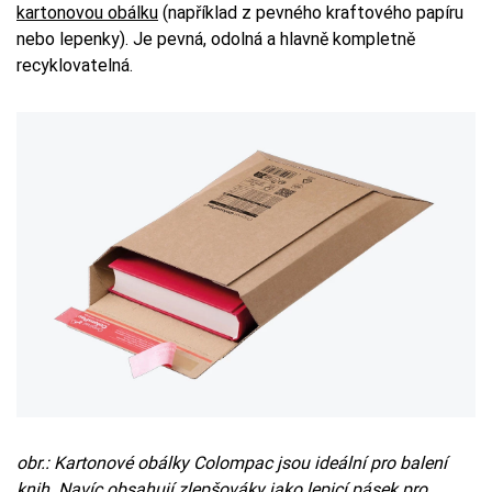
kartonovou obálku
(například z pevného kraftového papíru
nebo lepenky). Je pevná, odolná a hlavně kompletně
recyklovatelná.
obr.: Kartonové obálky Colompac jsou ideální pro balení
knih. Navíc obsahují zlepšováky jako lepicí pásek pro