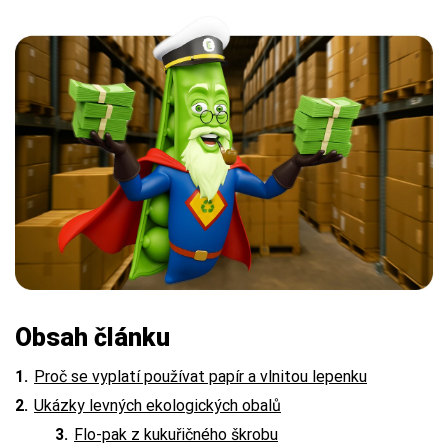
Obsah článku
Proč se vyplatí používat papír a vlnitou lepenku
Ukázky levných ekologických obalů
Flo-pak z kukuřičného škrobu