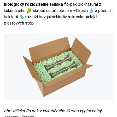
biologicky rozložitelné tělíska
flo-pak bio/natural
z
kukuřičného 🌽 škrobu se působením vlhkosti 💧 a půdních
bakterií 🦠 rozloží bez jakýchkoliv mikroskopických
plastových stop.
obr.: tělíska flo-pak z kukuřičného škrobu vyplní volný