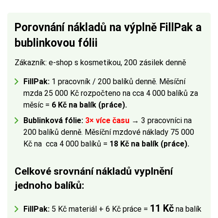
Porovnání nákladů na výplně FillPak a
bublinkovou fólii
Zákazník: e-shop s kosmetikou, 200 zásilek denně
FillPak:
1 pracovník / 200 balíků denně. Měsíční
mzda 25 000 Kč rozpočteno na cca 4 000 balíků za
měsíc =
6 Kč na balík (práce).
Bublinková fólie:
3× více času
→ 3 pracovníci na
200 balíků denně. Měsíční mzdové náklady 75 000
Kč na cca 4 000 balíků =
18 Kč na balík (práce).
Celkové srovnání nákladů vyplnění
jednoho balíků:
11 Kč
FillPak:
5 Kč materiál + 6 Kč práce =
na balík