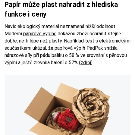
Papír může plast nahradit z hlediska
funkce i ceny
Navíc ekologický materiál neznamená nižší odolnost.
Moderní
papírové výplně
dokážou zboží ochránit stejně
dobře, ne-li lépe než plasty. Například test s elektronickými
součástkami ukázal, že papírová výplň
PadPak
snížila
nárazové síly při pádu balíku o 58 % ve srovnání s pěnovou
výplní a ještě zlevnila balení o 57% (
zdroj
).