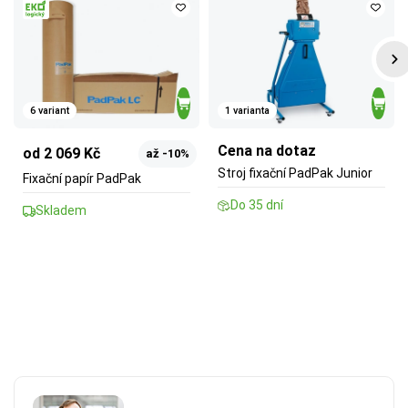
6 variant
1 varianta
Cena na dotaz
od 2 069 Kč
až -10%
Stroj fixační PadPak Junior
Fixační papír PadPak
Do 35 dní
Skladem