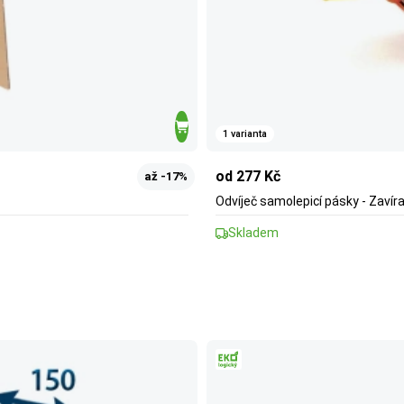
1 varianta
od 277 Kč
až -17%
Odvíječ samolepicí pásky - Zavír
Skladem