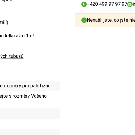
+420 499 97 97 97
i
Nenašli jste, co jste hl
álí)
í délku až o 1m!
vých tubusů
.
 rozměry pro paletizaci
jte s rozměry Vašeho