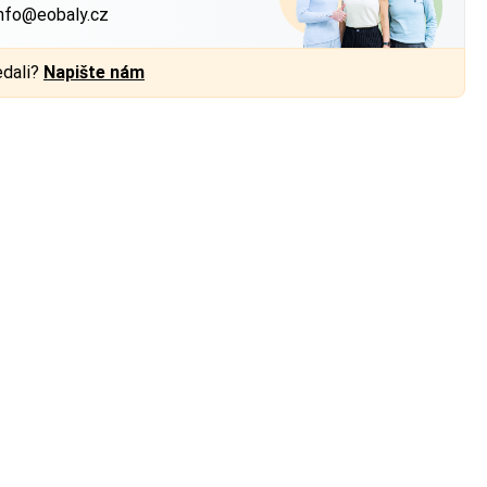
nfo@eobaly.cz
edali?
Napište nám