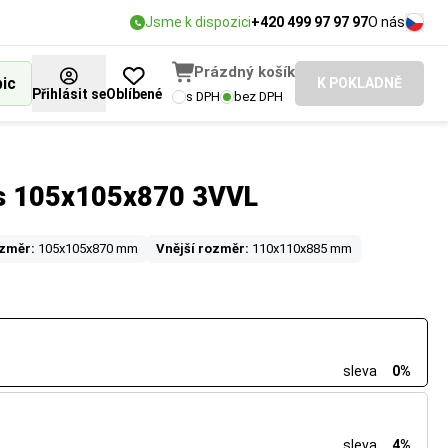
Jsme k dispozici
+420 499 97 97 97
O nás
Prázdný košík
bic
K POKLADNĚ
Přihlásit se
Oblíbené
s DPH
bez DPH
us 105x105x870 3VVL
ozměr:
105x105x870 mm
Vnější rozměr:
110x110x885 mm
sleva
0%
sleva
4%