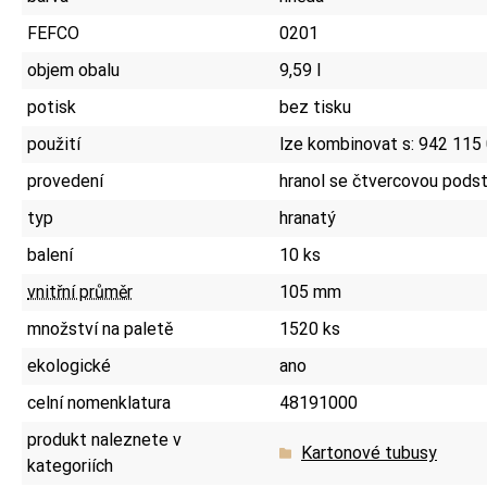
FEFCO
0201
objem obalu
9,59 l
potisk
bez tisku
použití
lze kombinovat s: 942 115
provedení
hranol se čtvercovou pods
typ
hranatý
balení
10 ks
vnitřní průměr
105 mm
množství na paletě
1520 ks
ekologické
ano
celní nomenklatura
48191000
produkt naleznete v
Kartonové tubusy
kategoriích