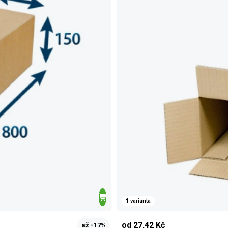
1 varianta
od 27,42 Kč
až -17%