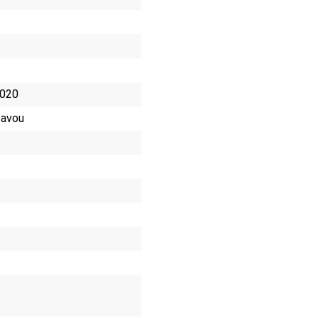
 020
tavou