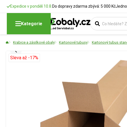
Expedice v pondělí 10.8.
Do dopravy zdarma zbývá: 5 000 Kč
Jedno
Kategorie
Krabice a zásilkové obaly
Kartonové tubusy
Kartonový tubus stan
Sleva až -17%