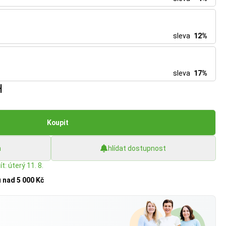
sleva
12%
sleva
17%
H
Koupit
h
hlídat dostupnost
t: úterý 11. 8.
u
nad 5 000 Kč
?