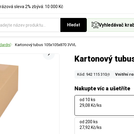
rázová sleva 2% zbývá: 10 000 Kč
Vyhledávač kra
Hledat
dardní
Kartonový tubus 105x105x870 3VVL
Kartonový tub
Kód: 942 115 310
Vnitřní r
Nakupte víc a ušetříte
od 10 ks
29,08 Kč/ks
od 200 ks
27,92 Kč/ks