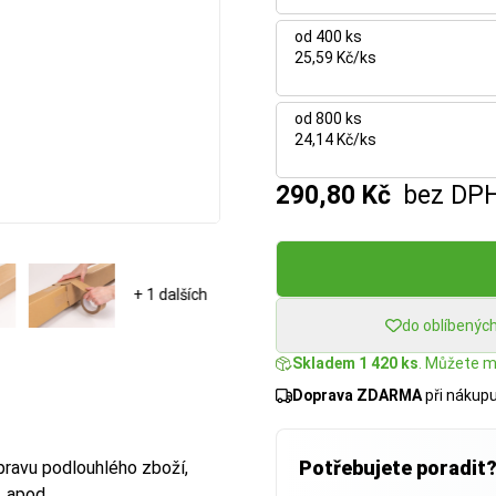
od 400 ks
25,59 Kč/ks
od 800 ks
24,14 Kč/ks
290,80 Kč
bez DP
+ 1 dalších
do oblíbenýc
Skladem 1 420 ks
. Můžete mí
Doprava ZDARMA
při nákup
Potřebujete poradit
epravu podlouhlého zboží,
, apod.