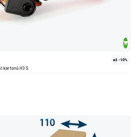
až -10%
ač kartonů H3 S