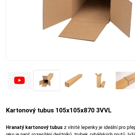
Kartonový tubus 105x105x870 3VVL
Hranatý kartonový tubus
z vlnité lepenky je ideální pro př
jako je např. rozesílání deštníků, trubek, rybářských prutů, lyží