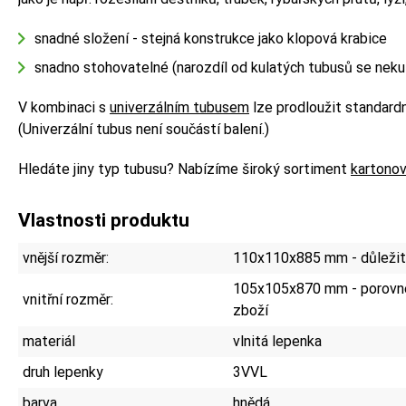
snadné složení - stejná konstrukce jako klopová krabice
snadno stohovatelné (narozdíl od kulatých tubusů se nekut
V kombinaci s
univerzálním tubusem
lze prodloužit standardn
(Univerzální tubus není součástí balení.)
Hledáte jiny typ tubusu? Nabízíme široký sortiment
kartono
Vlastnosti produktu
vnější rozměr:
110x110x885 mm - důležité
105x105x870 mm - porovne
vnitřní rozměr:
zboží
materiál
vlnitá lepenka
druh lepenky
3VVL
barva
hnědá