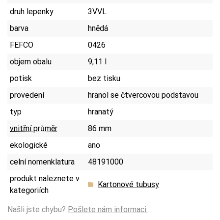
druh lepenky
3VVL
barva
hnědá
FEFCO
0426
objem obalu
9,11 l
potisk
bez tisku
provedení
hranol se čtvercovou podstavou
typ
hranatý
vnitřní průměr
86 mm
ekologické
ano
celní nomenklatura
48191000
produkt naleznete v
Kartonové tubusy
kategoriích
Našli jste chybu?
Pošlete nám informaci.