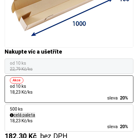
Nakupte víc a ušetříte
od 10 ks
22,79 Kč/ks
Akce
od 10 ks
18,23 Kč/ks
sleva
20%
500 ks
celá paleta
18,23 Kč/ks
sleva
20%
182,30 Kč
bez DPH