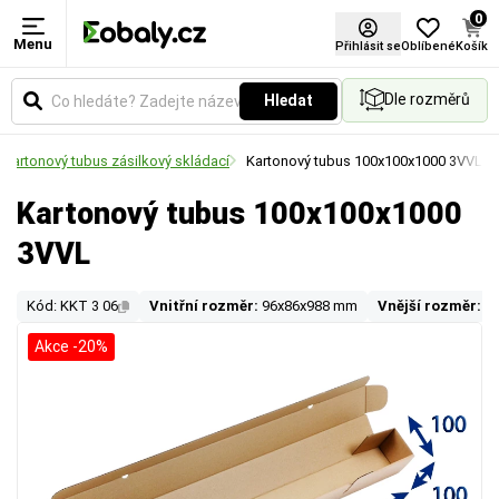
0
Menu
Přihlásit se
Oblíbené
Košík
Dle rozměrů
Hledat
Kartonový tubus zásilkový skládací
Kartonový tubus 100x100x1000 3VVL
Kartonový tubus 100x100x1000
3VVL
Kód: KKT 3 06
Vnitřní rozměr:
96x86x988 mm
Vnější rozměr:
1
Akce -20%