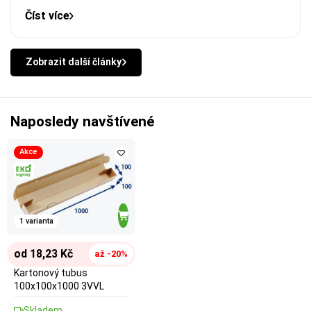
Číst více
Zobrazit další články
Naposledy navštívené
Akce
1 varianta
od 18,23 Kč
až -20%
Kartonový tubus
100x100x1000 3VVL
Skladem