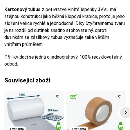
Kartonový tubus
z pětivrstvé vlnité lepenky 3VVL má
stejnou konstrukci jako běžná klopová krabice, proto je jeho
složení velice rychlé a jednoduché. Díky čtyřhrannému tvaru
je na rozdíl od dutinek snadno stohovatelný, oproti
dutinkám se zásilkový tubus vyznačuje také větším
vnitřním průměrem.
Při likvidaci se jedná o jednodruhový, 100% recyklovatelný
odpad.
Související zboží
1 varianta
1 varianta