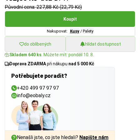
Původní cena: 227,88 Kč (22,79 Kč)
Koupit
Nakupovat:
Kusy
/
Palety
do oblíbených
hlídat dostupnost
Skladem 640 ks
. Můžete mít: pondělí 10. 8.
Doprava ZDARMA
při nákupu
nad 5 000 Kč
Potřebujete poradit?
+420 499 97 97 97
info@eobaly.cz
Nenašli jste, co jste hledali?
Napište nám