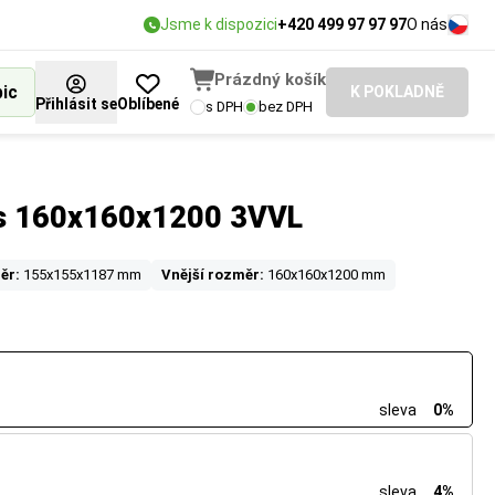
Jsme k dispozici
+420 499 97 97 97
O nás
Prázdný košík
bic
K POKLADNĚ
Přihlásit se
Oblíbené
s DPH
bez DPH
us 160x160x1200 3VVL
ěr:
155x155x1187 mm
Vnější rozměr:
160x160x1200 mm
sleva
0%
sleva
4%