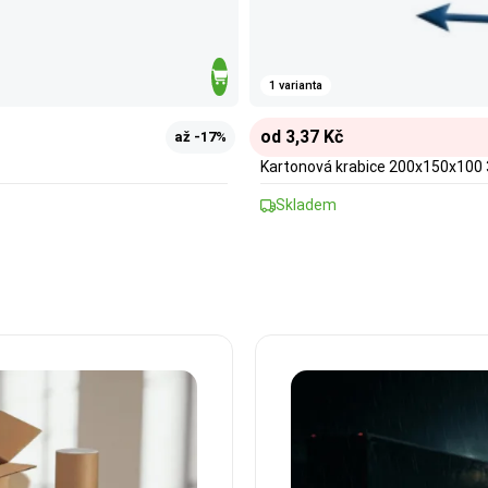
1 varianta
od 3,37 Kč
až -17%
Kartonová krabice 200x150x100 
Skladem