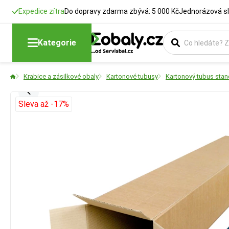
Expedice zítra
Do dopravy zdarma zbývá: 5 000 Kč
Jednorázová sl
Kategorie
Krabice a zásilkové obaly
Kartonové tubusy
Kartonový tubus stan
Sleva až -17%