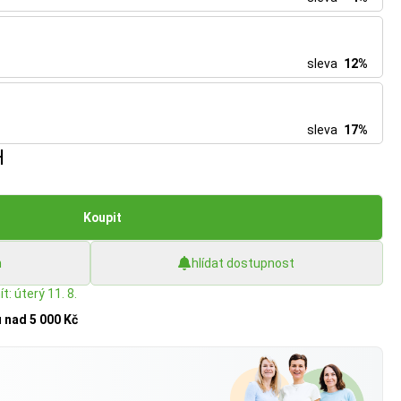
sleva
12%
sleva
17%
H
Koupit
h
hlídat dostupnost
t: úterý 11. 8.
u
nad 5 000 Kč
?