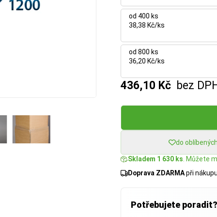
od 400 ks
38,38 Kč/ks
od 800 ks
36,20 Kč/ks
436,10 Kč
bez DP
do oblíbenýc
Skladem 1 630 ks
. Můžete mí
Doprava ZDARMA
při nákup
Potřebujete poradit