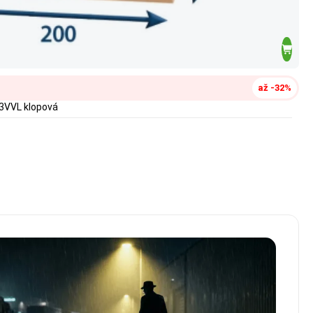
až -32%
3VVL klopová