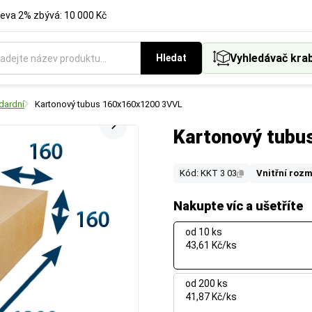
eva 2% zbývá: 10 000 Kč
Vyhledávač kra
Hledat
dardní
Kartonový tubus 160x160x1200 3VVL
Kartonový tub
Kód: KKT 3 03
Vnitřní rozm
Nakupte víc a ušetříte
od 10 ks
43,61 Kč/ks
od 200 ks
41,87 Kč/ks