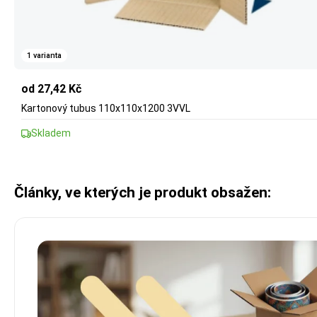
1 varianta
od 27,42 Kč
Kartonový tubus 110x110x1200 3VVL
Skladem
Články, ve kterých je produkt obsažen: