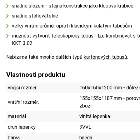
snadné složení - stejná konstrukce jako klopová krabice
snadno stohovatelné
velký vnitřní průměr oproti klasickým kulatým tubusům
možnost vytvořit teleskopický tubus - lze kombinovat s t
KKT 3 02
Nabízíme také mnoho dalších typů
kartonových tubusů
.
Vlastnosti produktu
vnější rozměr:
160x160x1200 mm - důležit
155x155x1187 mm - porovn
vnitřní rozměr:
zboží
materiál
vlnitá lepenka
druh lepenky
3VVL
barva
hnědá