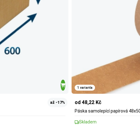
1 varianta
od 48,22 Kč
až -17%
Páska samolepící papírová 48x5
Skladem