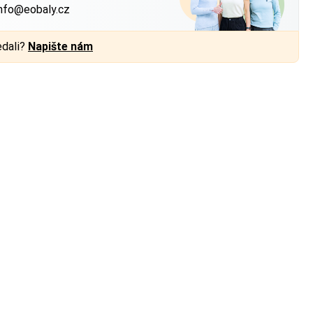
nfo@eobaly.cz
edali?
Napište nám