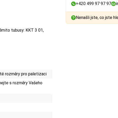
+420 499 97 97 97
i
Nenašli jste, co jste hl
ěmito tubusy: KKT 3 01,
é rozměry pro paletizaci
ejte s rozměry Vašeho