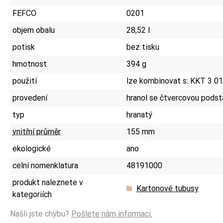
FEFCO
0201
objem obalu
28,52 l
potisk
bez tisku
hmotnost
394 g
použití
lze kombinovat s: KKT 3 01
provedení
hranol se čtvercovou pods
typ
hranatý
vnitřní průměr
155 mm
ekologické
ano
celní nomenklatura
48191000
produkt naleznete v
Kartonové tubusy
kategoriích
Našli jste chybu?
Pošlete nám informaci.