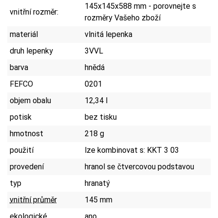
145x145x588 mm - porovnejte s
vnitřní rozměr:
rozměry Vašeho zboží
materiál
vlnitá lepenka
druh lepenky
3VVL
barva
hnědá
FEFCO
0201
objem obalu
12,34 l
potisk
bez tisku
hmotnost
218 g
použití
lze kombinovat s: KKT 3 03
provedení
hranol se čtvercovou podstavou
typ
hranatý
vnitřní průměr
145 mm
ekologické
ano