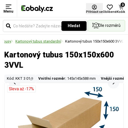
0
Menu
Přihlásit se
Oblíbené
Košík
Dle rozměrů
Hledat
 tubusy
Kartonový tubus standardní
Kartonový tubus 150x150x600 3VVL
Kartonový tubus 150x150x600
3VVL
Kód: KKT 3 01
Vnitřní rozměr:
145x145x588 mm
Vnější rozměr:
Sleva až -17%