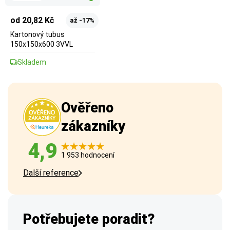
od 20,82 Kč
až -17%
Kartonový tubus
150x150x600 3VVL
Skladem
Ověřeno
zákazníky
4,9
1 953 hodnocení
Další reference
Potřebujete poradit?