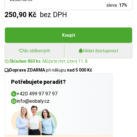
sleva
17%
250,90 Kč
bez DPH
Koupit
do oblíbených
hlídat dostupnost
Skladem 860 ks
. Můžete mít: úterý 11. 8.
Doprava ZDARMA
při nákupu
nad 5 000 Kč
Potřebujete poradit?
+420 499 97 97 97
info@eobaly.cz