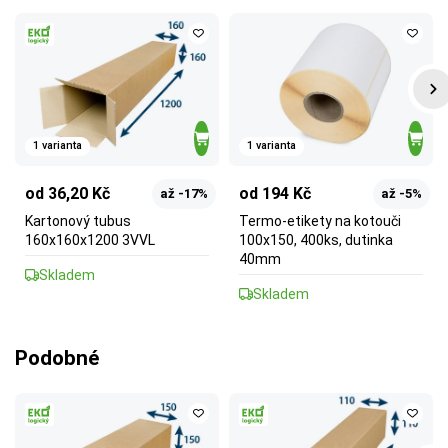
1 varianta
1 varianta
od 36,20 Kč
od 194 Kč
až -17%
až -5%
Kartonový tubus
Termo-etikety na kotouči
160x160x1200 3VVL
100x150, 400ks, dutinka
40mm
Skladem
Skladem
Podobné