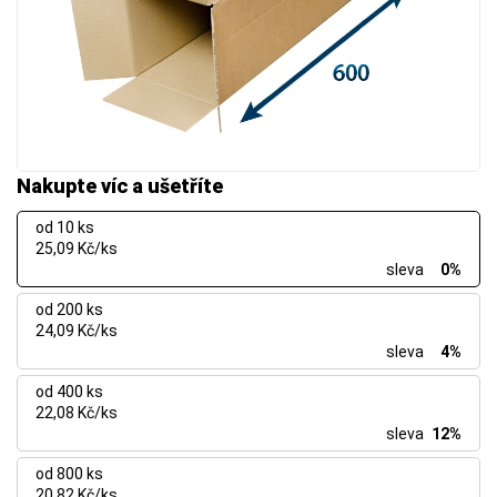
Nakupte víc a ušetříte
od 10 ks
25,09 Kč/ks
sleva
0%
od 200 ks
24,09 Kč/ks
sleva
4%
od 400 ks
22,08 Kč/ks
sleva
12%
od 800 ks
20,82 Kč/ks