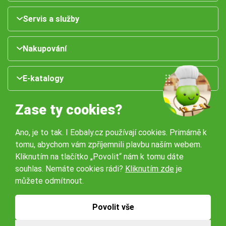
Servis a služby
Nakupování
E-katalogy
Zase ty cookies?
Ano, je to tak. I Eobaly.cz používají cookies. Primárně k
tomu, abychom vám zpříjemnili plavbu naším webem.
Kliknutím na tlačítko „Povolit“ nám k tomu dáte
souhlas. Nemáte cookies rádi?
Kliknutím zde
je
Naše pobočky:
můžete odmítnout.
Obchodní podmínky
Ochrana osobníchů údajů
Povolit vše