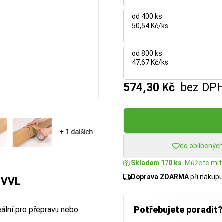
od 400 ks
50,54 Kč/ks
od 800 ks
47,67 Kč/ks
574,30 Kč
bez DP
+ 1 dalších
do oblíbenýc
Skladem 170 ks
. Můžete mít:
Doprava ZDARMA
při nákup
3VVL
Potřebujete poradit
eální pro přepravu nebo