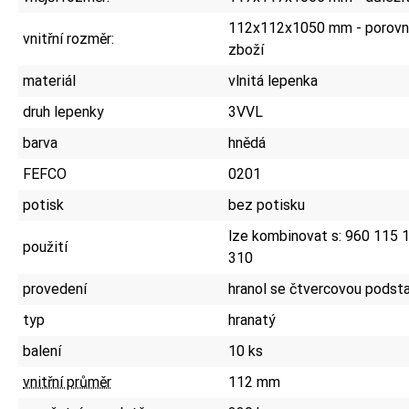
112x112x1050 mm - porovne
vnitřní rozměr:
zboží
materiál
vlnitá lepenka
druh lepenky
3VVL
barva
hnědá
FEFCO
0201
potisk
bez potisku
lze kombinovat s: 960 115 
použití
310
provedení
hranol se čtvercovou podst
typ
hranatý
balení
10 ks
vnitřní průměr
112 mm