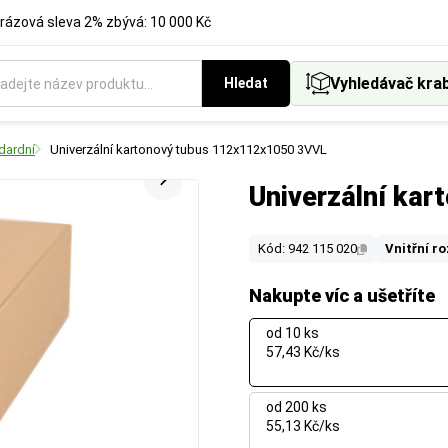
rázová sleva 2% zbývá: 10 000 Kč
Vyhledávač kra
Hledat
dardní
Univerzální kartonový tubus 112x112x1050 3VVL
Univerzální ka
Kód: 942 115 020
Vnitřní r
Nakupte víc a ušetříte
od 10 ks
57,43 Kč/ks
od 200 ks
55,13 Kč/ks