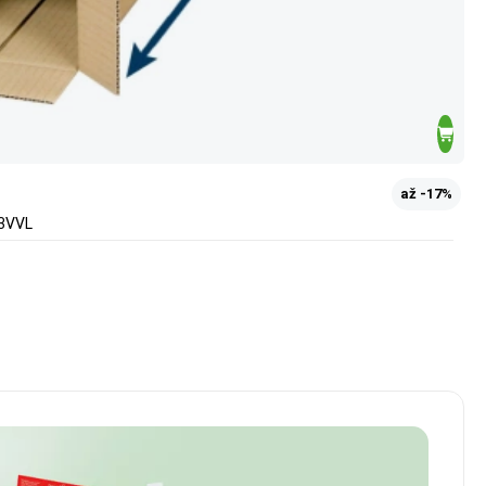
až -17%
 3VVL