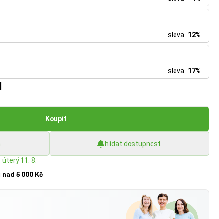
sleva
12%
sleva
17%
H
Koupit
h
hlídat dostupnost
 úterý 11. 8.
u
nad 5 000 Kč
?