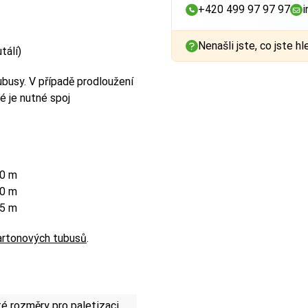
+420 499 97 97 97
i
Nenašli jste, co jste hl
tálí)
busy. V případě prodloužení
é je nutné spoj
40 m
60 m
85 m
artonových tubusů
.
 rozměry pro paletizaci