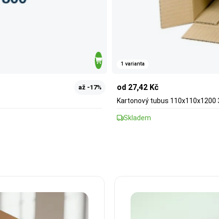
1 varianta
od 27,42 Kč
až -17%
Kartonový tubus 110x110x1200
Skladem