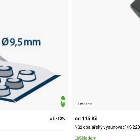
1 varianta
od 115 Kč
až -12%
Nůž obalářský vysunovací /K-220
Skladem