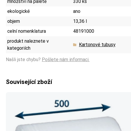
množství na paletě
330 ks
ekologické
ano
objem
13,36 l
celní nomenklatura
48191000
produkt naleznete v
Kartonové tubusy
kategoriích
Našli jste chybu?
Pošlete nám informaci.
Související zboží