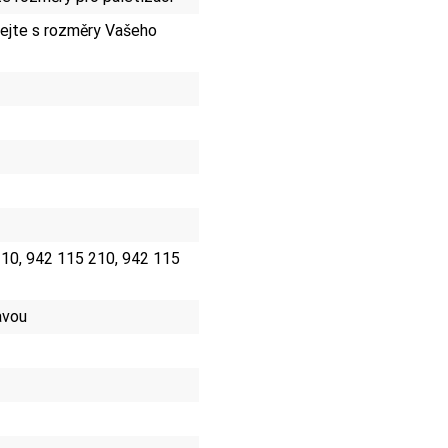
jte s rozměry Vašeho
110, 942 115 210, 942 115
avou