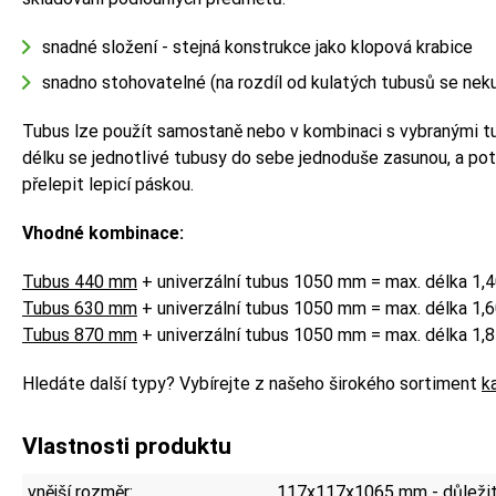
snadné složení - stejná konstrukce jako klopová krabice
snadno stohovatelné (na rozdíl od kulatých tubusů se neku
Tubus lze použít samostaně nebo v kombinaci s vybranými tu
délku se jednotlivé tubusy do sebe jednoduše zasunou, a pot
přelepit lepicí páskou.
Vhodné kombinace:
Tubus 440 mm
+ univerzální tubus 1050 mm = max. délka 1,
Tubus 630 mm
+ univerzální tubus 1050 mm = max. délka 1,
Tubus 870 mm
+ univerzální tubus 1050 mm = max. délka 1,
Hledáte další typy? Vybírejte z našeho širokého sortiment
k
Vlastnosti produktu
vnější rozměr:
117x117x1065 mm - důležité