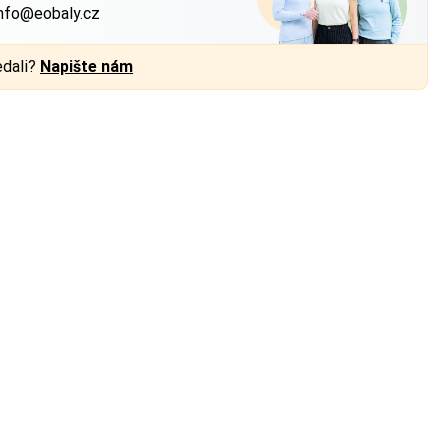
nfo@eobaly.cz
edali?
Napište nám