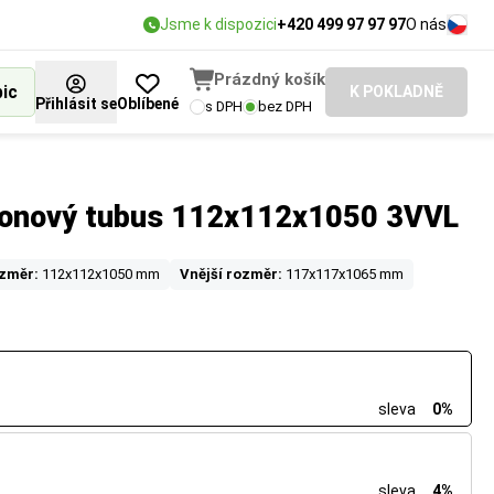
Jsme k dispozici
+420 499 97 97 97
O nás
Prázdný košík
bic
K POKLADNĚ
Přihlásit se
Oblíbené
s DPH
bez DPH
rtonový tubus 112x112x1050 3VVL
ozměr:
112x112x1050 mm
Vnější rozměr:
117x117x1065 mm
sleva
0%
sleva
4%