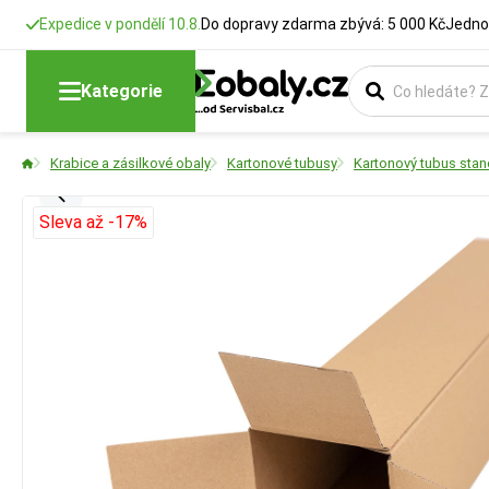
Expedice v pondělí 10.8.
Do dopravy zdarma zbývá: 5 000 Kč
Jedno
Kategorie
Krabice a zásilkové obaly
Kartonové tubusy
Kartonový tubus stan
Sleva až -17%