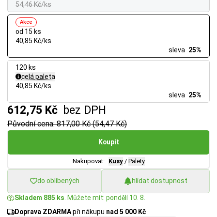
54,46 Kč/ks
Akce
od 15 ks
40,85 Kč/ks
sleva
25%
120 ks
celá paleta
40,85 Kč/ks
sleva
25%
612,75 Kč
bez DPH
Původní cena: 817,00 Kč (54,47 Kč)
Koupit
Nakupovat:
Kusy
/
Palety
do oblíbených
hlídat dostupnost
Skladem 885 ks
. Můžete mít: pondělí 10. 8.
Doprava ZDARMA
při nákupu
nad 5 000 Kč