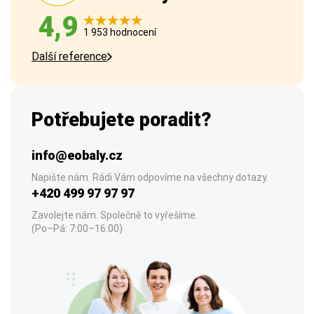
4,9
1 953 hodnocení
Další reference
Potřebujete poradit?
info@eobaly.cz
Napište nám. Rádi Vám odpovíme na všechny dotazy.
+420 499 97 97 97
Zavolejte nám. Společně to vyřešíme.
(Po–Pá: 7:00–16:00)