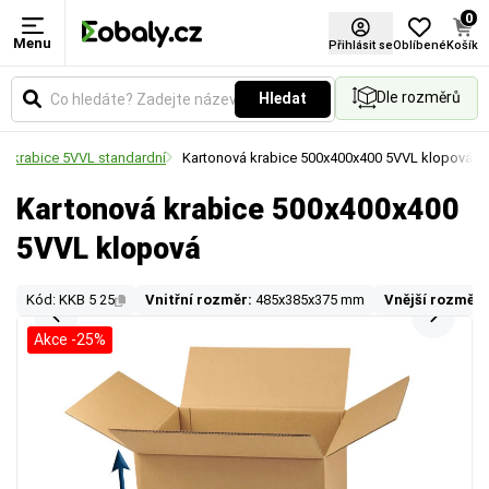
0
Menu
Přihlásit se
Oblíbené
Košík
Dle rozměrů
Hledat
á krabice 5VVL standardní
Kartonová krabice 500x400x400 5VVL klopová
Kartonová krabice 500x400x400
5VVL klopová
Kód: KKB 5 25
Vnitřní rozměr:
485x385x375 mm
Vnější rozměr:
Akce -25%