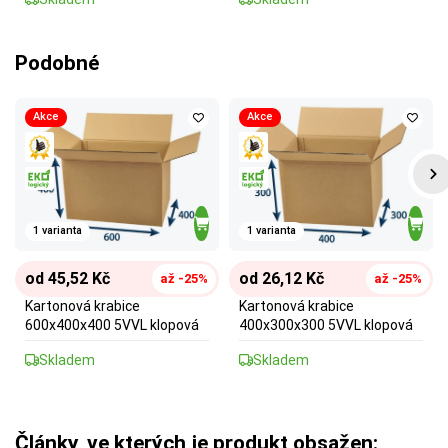
Podobné
Akce
Akce
1 varianta
1 varianta
od 45,52 Kč
od 26,12 Kč
až -25%
až -25%
Kartonová krabice
Kartonová krabice
600x400x400 5VVL klopová
400x300x300 5VVL klopová
Skladem
Skladem
Články, ve kterých je produkt obsažen: