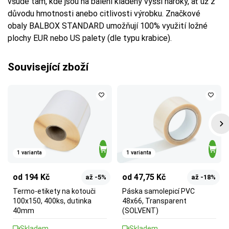
všude tam, kde jsou na balení kladeny vyšší nároky, ať už z
důvodu hmotnosti anebo citlivosti výrobku. Značkové
obaly BALBOX STANDARD umožňují 100% využití ložné
plochy EUR nebo US palety (dle typu krabice).
Související zboží
1 varianta
1 varianta
od 194 Kč
od 47,75 Kč
až -5%
až -18%
Termo-etikety na kotouči
Páska samolepicí PVC
100x150, 400ks, dutinka
48x66, Transparent
40mm
(SOLVENT)
Skladem
Skladem