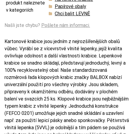
produkt naleznete
Papírové obaly
v kategoriích
Chci balit LEVNĚ
Našli jste chybu?
Pošlete nám informaci.
Kartonové krabice jsou jedním z nejrozšířenějších obalů
vůbec. Vyrábí se z vícevrstvé vlnité lepenky, jejíž kvalita
ovlivňuje odolnost a další vlastnosti krabice. Lepenkové
krabice se snadno skládají, představují jednoduchý, levný a
100% recyklovatelný obal. Naše standardizovaná
rozměrová řada klopových krabic značky BALBOX nabízí
univerzální použití pro všechny výrobky. Jsou skladem,
připraveny k okamžitému odběru, dodávány v plochém
balení ve svazcích 25 ks. Klopové krabice jsou nejběžnějším
typem krabic z vlnité lepenky. Jednoduchá konstrukce
(FEFCO 0201) umožňuje jejich snadné skládání a uzavření
např. za použití lepicí pásky anebo sponkovačky. Pětivrstvá
vlnitá lepenka (5VVL) je odolnější a tím pádem se používá