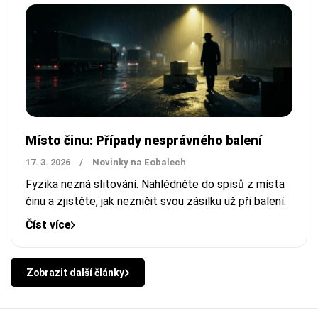
Místo činu: Případy nesprávného balení
17. 3. 2026
/
Novinky na Eobalech
Fyzika nezná slitování. Nahlédněte do spisů z místa
činu a zjistěte, jak nezničit svou zásilku už při balení.
Číst více
Zobrazit další články