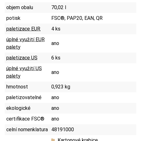
objem obalu
70,02 l
potisk
FSC®, PAP20, EAN, QR
paletizace EUR
4 ks
úplné využití EUR
ano
palety
paletizace US
6 ks
úplné využití US
ano
palety
hmotnost
0,923 kg
paletizovatelné
ano
ekologické
ano
certifikace FSC®
ano
celní nomenklatura
48191000
Kartonové krabice