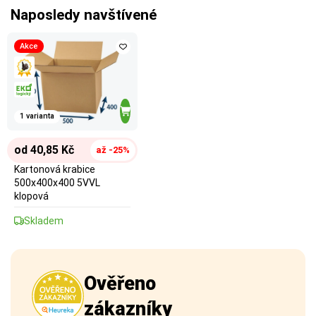
Naposledy navštívené
Akce
1 varianta
od 40,85 Kč
až -25%
Kartonová krabice
500x400x400 5VVL
klopová
Skladem
Ověřeno
zákazníky