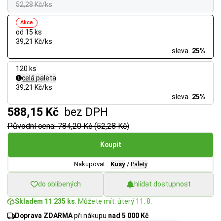
52,28 Kč/ks
Akce
od 15 ks
39,21 Kč/ks
sleva
25%
120 ks
celá paleta
39,21 Kč/ks
sleva
25%
588,15 Kč
bez DPH
Původní cena: 784,20 Kč (52,28 Kč)
Koupit
Nakupovat:
Kusy
/
Palety
do oblíbených
hlídat dostupnost
Skladem 11 235 ks
. Můžete mít: úterý 11. 8.
Doprava ZDARMA
při nákupu
nad 5 000 Kč