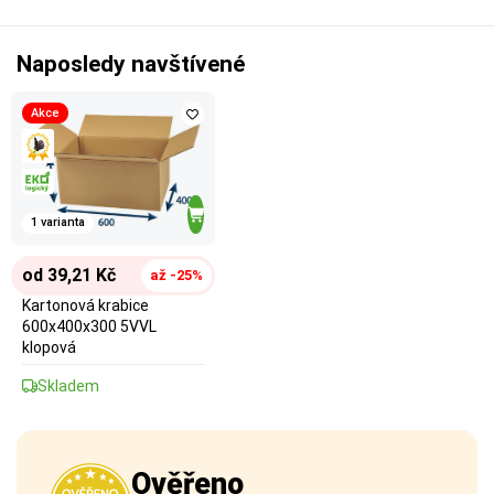
Naposledy navštívené
Akce
1 varianta
od 39,21 Kč
až -25%
Kartonová krabice
600x400x300 5VVL
klopová
Skladem
Ověřeno