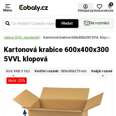
0
Menu
Přihlásit se
Oblíbené
Košík
Dle rozměrů
Hledat
á krabice 5VVL standardní
Kartonová krabice 600x400x300 5VVL klopová
Kartonová krabice 600x400x300
5VVL klopová
Kód: KKB 5 16
Vnitřní rozměr:
585x385x275 mm
Vnější rozměr:
Akce -25%