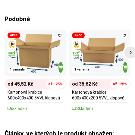
Podobné
Akce
Akce
1 varianta
1 varianta
od 45,52 Kč
od 35,62 Kč
až -25%
až -25%
Kartonová krabice
Kartonová krabice
600x400x400 5VVL klopová
600x400x200 5VVL klopová
Skladem
Skladem
Články, ve kterých je produkt obsažen: