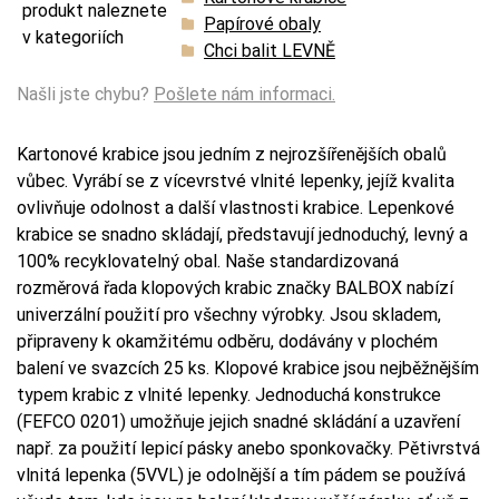
produkt naleznete
Papírové obaly
v kategoriích
Chci balit LEVNĚ
Našli jste chybu?
Pošlete nám informaci.
Kartonové krabice jsou jedním z nejrozšířenějších obalů
vůbec. Vyrábí se z vícevrstvé vlnité lepenky, jejíž kvalita
ovlivňuje odolnost a další vlastnosti krabice. Lepenkové
krabice se snadno skládají, představují jednoduchý, levný a
100% recyklovatelný obal. Naše standardizovaná
rozměrová řada klopových krabic značky BALBOX nabízí
univerzální použití pro všechny výrobky. Jsou skladem,
připraveny k okamžitému odběru, dodávány v plochém
balení ve svazcích 25 ks. Klopové krabice jsou nejběžnějším
typem krabic z vlnité lepenky. Jednoduchá konstrukce
(FEFCO 0201) umožňuje jejich snadné skládání a uzavření
např. za použití lepicí pásky anebo sponkovačky. Pětivrstvá
vlnitá lepenka (5VVL) je odolnější a tím pádem se používá