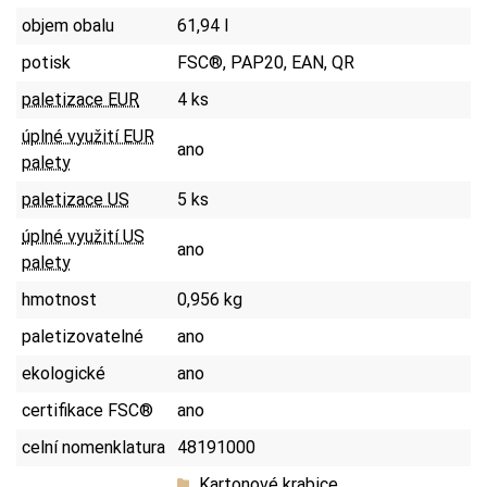
objem obalu
61,94 l
potisk
FSC®, PAP20, EAN, QR
paletizace EUR
4 ks
úplné využití EUR
ano
palety
paletizace US
5 ks
úplné využití US
ano
palety
hmotnost
0,956 kg
paletizovatelné
ano
ekologické
ano
certifikace FSC®
ano
celní nomenklatura
48191000
Kartonové krabice