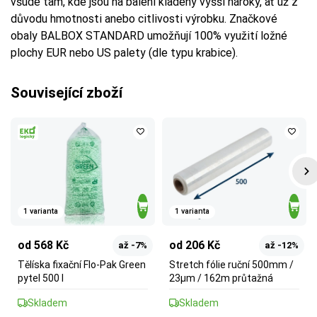
všude tam, kde jsou na balení kladeny vyšší nároky, ať už z
důvodu hmotnosti anebo citlivosti výrobku. Značkové
obaly BALBOX STANDARD umožňují 100% využití ložné
plochy EUR nebo US palety (dle typu krabice).
Související zboží
1 varianta
1 varianta
od 568 Kč
od 206 Kč
až -7%
až -12%
Tělíska fixační Flo-Pak Green
Stretch fólie ruční 500mm /
pytel 500 l
23µm / 162m průtažná
Skladem
Skladem