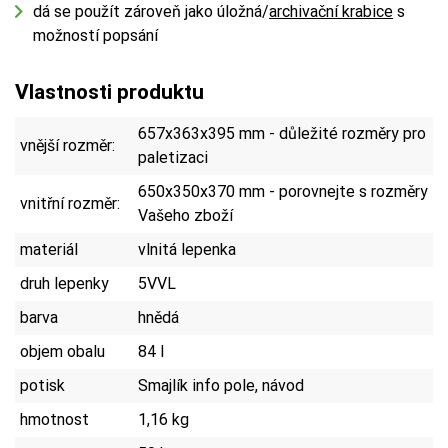
dá se použít zároveň jako úložná/
archivační krabice
s
možností popsání
Vlastnosti produktu
657x363x395 mm - důležité rozměry pro
vnější rozměr:
paletizaci
650x350x370 mm - porovnejte s rozměry
vnitřní rozměr:
Vašeho zboží
materiál
vlnitá lepenka
druh lepenky
5VVL
barva
hnědá
objem obalu
84 l
potisk
Smajlík info pole, návod
hmotnost
1,16 kg