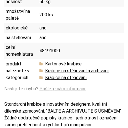
nosnost
50 kg
množství na
200 ks
paletě
ekologické
ano
na stěhování
ano
celní
48191000
nomenklatura
produkt
Kartonové krabice
naleznete v
Krabice na stěhování a archivaci
kategoriích
Krabice na stěhování
Našli jste chybu?
Pošlete nám informaci.
Standardní krabice s inovativním designem, kvalitní
dílenské zpracování. "BALTE A ARCHIVUJTE S ÚSMĚVEM"
Žádné dodatečné popisky krabice - jednotnost označení
zaručí přehlednost a rychlost při manipulaci.