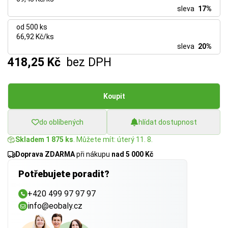
sleva
17%
od 500 ks
66,92 Kč/ks
sleva
20%
418,25 Kč
bez DPH
Koupit
do oblíbených
hlídat dostupnost
Skladem 1 875 ks
. Můžete mít: úterý 11. 8.
Doprava ZDARMA
při nákupu
nad 5 000 Kč
Potřebujete poradit?
+420 499 97 97 97
info@eobaly.cz