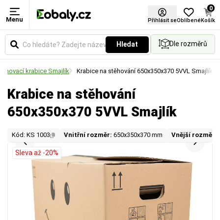
0
Menu
Přihlásit se
Oblíbené
Košík
Dle rozměrů
Hledat
těhovací krabice Smajlík
Krabice na stěhování 650x350x370 5VVL Smajlík
Krabice na stěhování
650x350x370 5VVL Smajlík
Kód: KS 1003
Vnitřní rozměr:
650x350x370 mm
Vnější rozměr:
Sleva až -20%