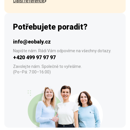
Další reference
Potřebujete poradit?
info@eobaly.cz
Napište nám. Rádi Vám odpovíme na všechny dotazy.
+420 499 97 97 97
Zavolejte nám. Společně to vyřešíme.
(Po–Pá: 7:00–16:00)