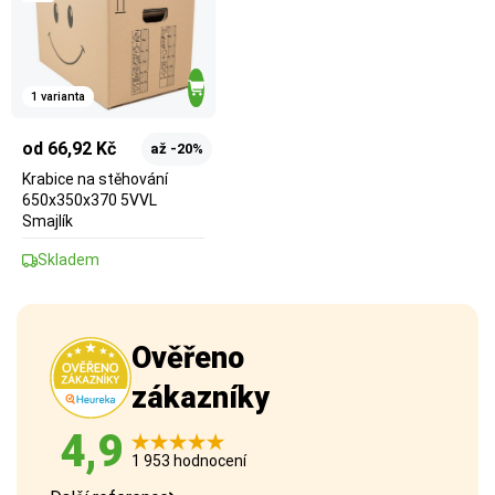
1 varianta
od 66,92 Kč
až -20%
Krabice na stěhování
650x350x370 5VVL
Smajlík
Skladem
Ověřeno
zákazníky
4,9
1 953 hodnocení