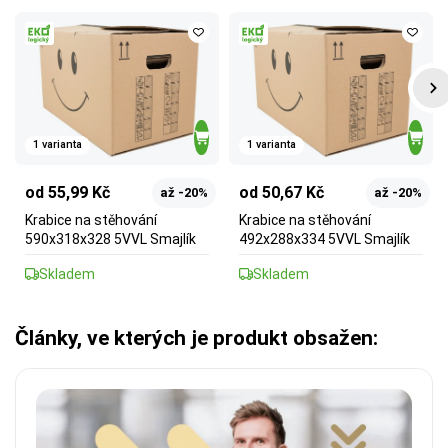
1 varianta
1 varianta
od 55,99 Kč
od 50,67 Kč
až -20%
až -20%
Krabice na stěhování
Krabice na stěhování
590x318x328 5VVL Smajlík
492x288x334 5VVL Smajlík
Skladem
Skladem
Články, ve kterých je produkt obsažen: