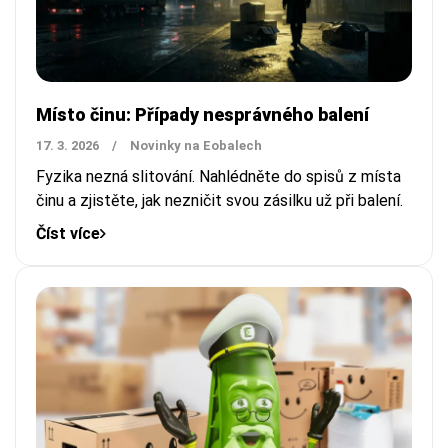
Místo činu: Případy nesprávného balení
17. 3. 2026
/
Novinky na Eobalech
Fyzika nezná slitování. Nahlédněte do spisů z místa
činu a zjistěte, jak nezničit svou zásilku už při balení.
Číst více