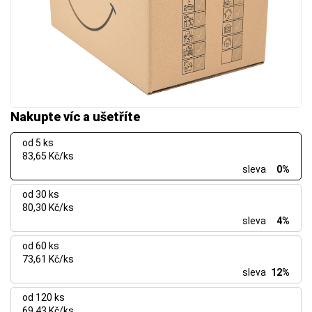
Nakupte víc a ušetříte
od 5 ks
83,65 Kč/ks
sleva
0%
od 30 ks
80,30 Kč/ks
sleva
4%
od 60 ks
73,61 Kč/ks
sleva
12%
od 120 ks
69,43 Kč/ks