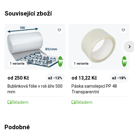
Související zboží
1 varianta
1 varianta
od 250 Kč
od 13,22 Kč
až -12%
až -18%
Bublinková fólie v roli šíře 500
Páska samolepicí PP 48
mm
Transparentní
Skladem
Skladem
Podobné