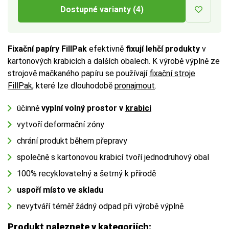
Dostupné varianty (4)
Fixační papíry FillPak
efektivně
fixují lehčí produkty
v
kartonových krabicích a dalších obalech. K výrobě výplně ze
strojově mačkaného papíru se používají
fixační stroje
FillPak
, které lze dlouhodobě
pronajmout
.
účinně
vyplní volný prostor v
krabici
vytvoří deformační zóny
chrání produkt během přepravy
společně s kartonovou krabicí tvoří jednodruhový obal
100% recyklovatelný a šetrný k přírodě
uspoří místo ve skladu
nevytváří téměř žádný odpad při výrobě výplně
Produkt naleznete v kategoriích: