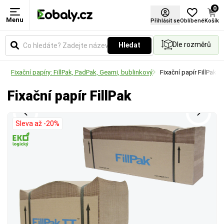
0
Menu
Materiál
Přihlásit se
Oblíbené
Košík
Dle rozměrů
Hledat
Zvolte typ materiálu podle požadované pevnosti,
vzhledu nebo ekologických vlastností obalu.
ně
Fixační papíry: FillPak, PadPak, Geami, bublinkový
Fixační papír FillPak
Fixační papír FillPak
Sleva až -20%