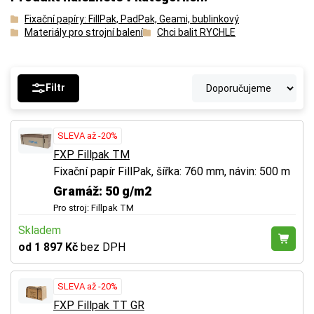
Fixační papíry: FillPak, PadPak, Geami, bublinkový
Materiály pro strojní balení
Chci balit RYCHLE
Filtr
SLEVA až -20%
FXP Fillpak TM
Fixační papír FillPak, šířka: 760 mm, návin: 500 m
Gramáž: 50 g/m2
Pro stroj: Fillpak TM
Skladem
od 1 897 Kč
bez DPH
SLEVA až -20%
FXP Fillpak TT GR