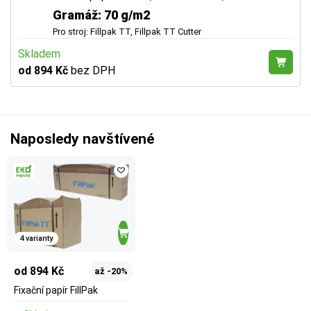
Gramáž: 70 g/m2
Pro stroj: Fillpak TT, Fillpak TT Cutter
Skladem
od 894 Kč
bez DPH
Naposledy navštívené
4 varianty
od 894 Kč
až -20%
Fixační papír FillPak