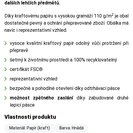
dalších lehčích předmětů.
2
Díky kraftovému papíru s vysokou gramáží 110 g/m
je obal
dostatečně pevný a ochrání přepravované zboží. Obálka má
navíc i reprezentativní vzhled.
vysoce kvalitní kraftový papír odolný vůči protržení při
přepravě
šetrný k životnímu prostředí a 100% recyklovatelný
certifikát FSC
®
reprezentativní vzhled
bezpečné a pohodlné otevření díky odtrhávací pásce
možnost zpětného zaslání
díky zabudované druhé
lepicí pásce
Vlastnosti produktu
Materiál: Papír (kraft)
Barva: Hnědá