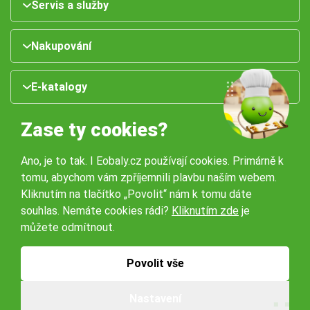
Servis a služby
Nakupování
E-katalogy
Zase ty cookies?
Ano, je to tak. I Eobaly.cz používají cookies. Primárně k
tomu, abychom vám zpříjemnili plavbu naším webem.
Kliknutím na tlačítko „Povolit“ nám k tomu dáte
souhlas. Nemáte cookies rádi?
Kliknutím zde
je
Naše pobočky:
můžete odmítnout.
Obchodní podmínky
Ochrana osobníchů údajů
Povolit vše
Nastavení