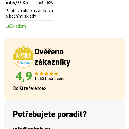
od 5,97 Kč
až -10%
Papírová obálka zásilková
s bočními sklady
Skladem
Ověřeno
zákazníky
4,9
1 953 hodnocení
Další reference
Potřebujete poradit?
info@eobaly.cz