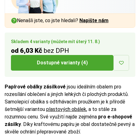
Nenašli jste, co jste hledali?
Napište nám
Skladem 4 varianty (můžete mít úterý 11. 8.)
od 6,03 Kč
bez DPH
Dostupné varianty (4)
Papírové obálky zásilkové
jsou ideálním obalem pro
rozesílání oblečení a jiných lehkých či plochých produktů.
Samolepicí obálka s odtrhávacím proužkem je k přírodě
šetrnější variantou
plastových obálek
, a to stále za
rozumnou cenu. Své využití najde zejména
pro e-shopové
zásilky
. Díky kraftovému papíru je obal dostatečně pevný a
skvěle ochrání přepravované zboží.