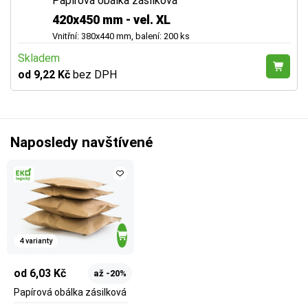
Papírová obálka zásilková
420x450 mm - vel. XL
Vnitřní: 380x440 mm, balení: 200 ks
Skladem
od 9,22 Kč
bez DPH
Naposledy navštívené
4 varianty
od 6,03 Kč
až -20%
Papírová obálka zásilková