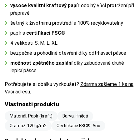
vysoce kvalitní kraftový papír
odolný vůči protržení při
přepravě
šetrný k životnímu prostředí a 100% recyklovatelný
papír s
certifikací FSC
®
4 velikosti S, M, L, XL
bezpečné a pohodlné otevření díky odtrhávací pásce
možnost zpětného zaslání
díky zabudované druhé
lepicí pásce
Potřebujete si obálku vyzkoušet?
Zdarma zašleme 1 ks na
Vaši adresu
.
Vlastnosti produktu
Materiál: Papír (kraft)
Barva: Hnědá
Gramáž: 120 g/m2
Certifikace FSC®: Ano