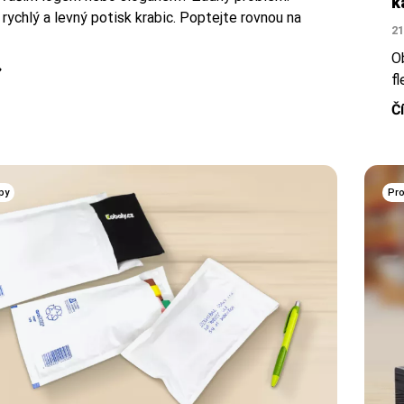
k
rychlý a levný potisk krabic. Poptejte rovnou na
21
O
fl
Č
py
Pro