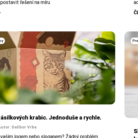
 postavit řešení na míru.
ad
Č
py
Pro
zásilkových krabic. Jednoduše a rychle.
Autor: Dalibor Vrba
S
s vaším logem nebo sloganem? Žádný problém.