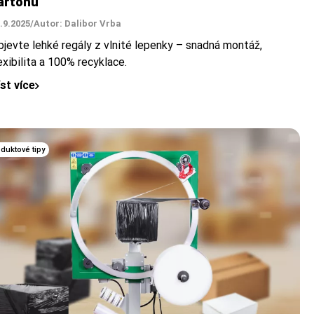
artonu
.9.2025
/
Autor: Dalibor Vrba
bjevte lehké regály z vlnité lepenky – snadná montáž,
exibilita a 100% recyklace.
íst více
duktové tipy