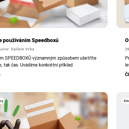
e používáním Speedboxů
O
Autor: Dalibor Vrba
29
ím SPEEDBOXŮ významným způsobem ušetříte
P
e, tak čas. Uvádíme konkrétní příklad.
le
Č
py
Kdo