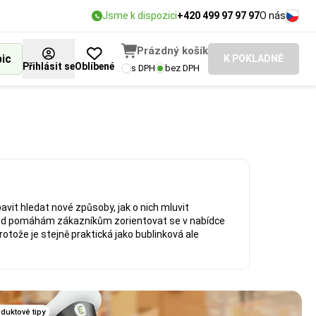
Jsme k dispozici
+420 499 97 97 97
O nás
Prázdný košík
bic
K POKLADNĚ
Přihlásit se
Oblíbené
s DPH
bez DPH
avit hledat nové způsoby, jak o nich mluvit
 a rád pomáhám zákazníkům zorientovat se v nabídce
rotože je stejně praktická jako bublinková ale
duktové tipy