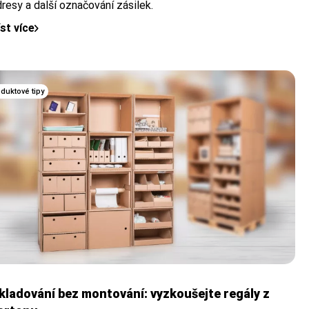
resy a další označování zásilek.
íst více
duktové tipy
kladování bez montování: vyzkoušejte regály z