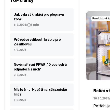
TOP články
Jak vybrat krabici pro přepravu
Produktové ti
zboží
6.8.2026
/
5 min
Průvodce velikostí krabic pro
Zásilkovnu
4.8.2026
Nové nařízení PPWR: "O obalech a
odpadech z nich"
3.8.2026
Místo činu: Napětí na zákaznické
Balicí s
lince
30.10.2025
1.8.2026
Potřebuje