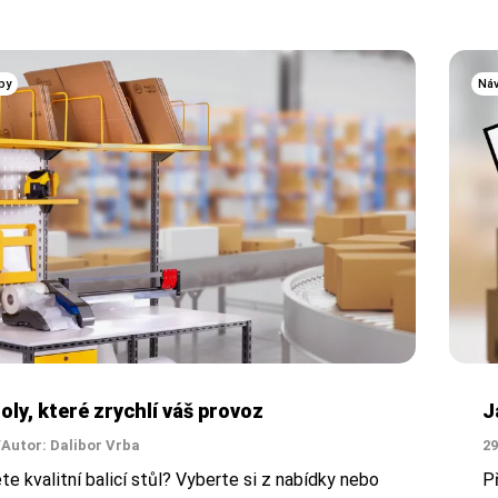
py
Ná
toly, které zrychlí váš provoz
J
/
Autor: Dalibor Vrba
29
te kvalitní balicí stůl? Vyberte si z nabídky nebo
P