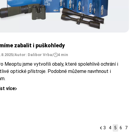
míme zabalit i puškohledy
.8.2025
/
Autor: Dalibor Vrba
/
4 min
o Meoptu jsme vytvořili obaly, které spolehlivě ochrání i
itlivé optické přístroje. Podobné můžeme navrhnout i
ám.
íst více
3
4
5
6
7