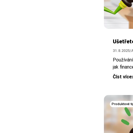
Ušetřet
31.8.2025
/
Používán
jak financ
Číst více
Produktové ti