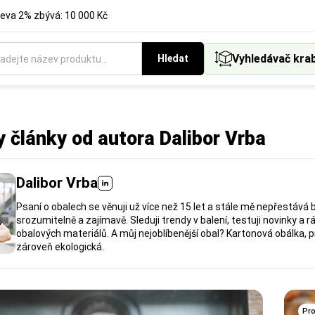
eva 2% zbývá: 10 000 Kč
Vyhledávač kra
Hledat
 články od autora Dalibor Vrba
Dalibor Vrba
Psaní o obalech se věnuji už více než 15 let a stále mě nepřestává b
srozumitelně a zajímavě. Sleduji trendy v balení, testuji novinky
obalových materiálů. A můj nejoblíbenější obal? Kartonová obálka, p
zároveň ekologická.
Pro