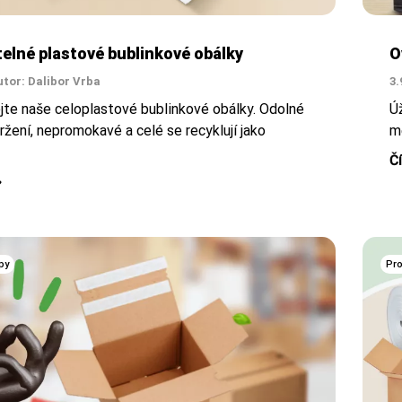
telné plastové bublinkové obálky
O
utor: Dalibor Vrba
3.
jte naše
celoplastové bublinkové obálky. Odolné
Úž
tržení, nepromokavé a celé se recyklují jako
me
Č
py
Pro