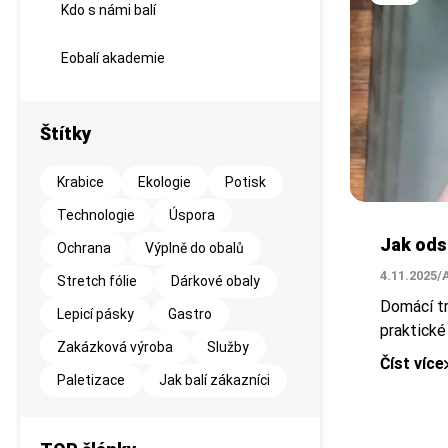
Kdo s námi balí
Eobalí akademie
Štítky
Krabice
Ekologie
Potisk
Technologie
Úspora
Jak odst
Ochrana
Výplně do obalů
4.11.2025
/
Stretch fólie
Dárkové obaly
Domácí tr
Lepicí pásky
Gastro
praktické 
Zakázková výroba
Služby
Číst více
Paletizace
Jak balí zákazníci