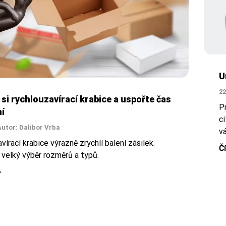
U
22
si rychlouzavírací krabice a uspořte čas
Pr
ní
c
Autor: Dalibor Vrba
v
vírací krabice výrazně zrychlí balení zásilek.
Č
velký výběr rozměrů a typů.