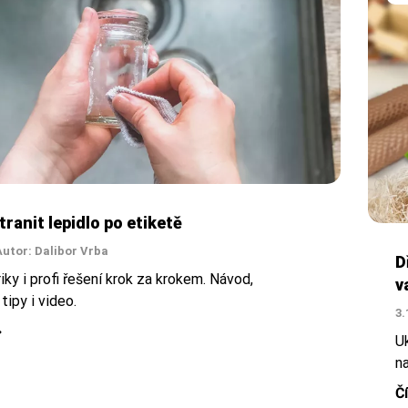
ranit lepidlo po etiketě
Autor: Dalibor Vrba
D
iky i profi řešení krok za krokem. Návod,
v
tipy i video.
3.
Uk
n
Č