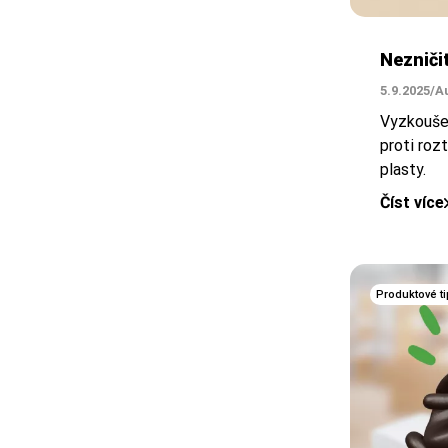
Nezniči
5.9.2025
/
A
Vyzkouše
proti roz
plasty.
Číst více
Produktové ti