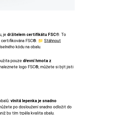
, je
držitelem certifikátu FSC®
. To
e certifikována FSC®. 📁
Stáhnout
číselného kódu na obalu.
použita pouze
dřevní hmota z
 naleznete logo FSC
®
, můžete si být jisti
obalů:
vlnitá lepenka je snadno
ůžete po dosloužení snadno odložit do
iž by tím trpěla kvalita obalu.