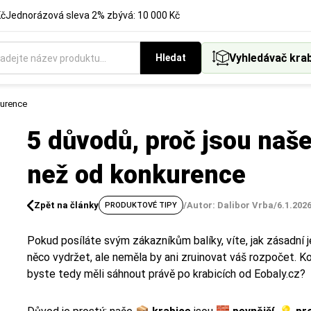
Kč
Jednorázová sleva 2% zbývá: 10 000 Kč
Vyhledávač kra
Hledat
kurence
5 důvodů, proč jsou naše
než od konkurence
Zpět na články
/
Autor: Dalibor Vrba
/
6.1.202
PRODUKTOVÉ TIPY
Pokud posíláte svým zákazníkům balíky, víte, jak zásadní j
něco vydržet, ale neměla by ani zruinovat váš rozpočet. Ko
byste tedy měli sáhnout právě po krabicích od Eobaly.cz?