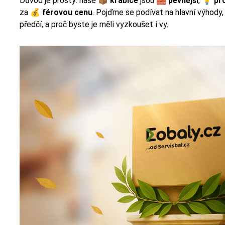
Důvod je prostý: naše 📦
krabice
jsou 🧱
pevnější
, 💡
pr
za 💰
férovou cenu
. Pojďme se podívat na hlavní výhody,
předčí, a proč byste je měli vyzkoušet i vy.