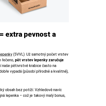
 = extra pevnost a
 lepenky
(5VVL). Už samotný počet vrstev
e řečeno,
pět vrstev lepenky zaručuje
í naše pětivrstvé krabice často na
 dobře vypadá (působí přírodně a kvalitně),
ěžký obsah bez potíží. Vzhledově navíc
jná lepenka – což je takový malý bonus,