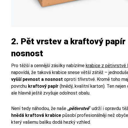
2. Pět vrstev a kraftový papír
nosnost
Pro těžší a cennější zásilky nabízíme
krabice z pětivrstvé
napovídá, že taková krabice snese větší zátěž – jednoduš
vyšší pevnost a nosnost
oproti třívrstvé. Kromě toho maj
povrchu
kraftový papír
(hnědý, kvalitní karton). Ten nejen
ale hlavně ještě zvyšuje odolnost obalu.
Není tedy náhodou, že naše „
pětivrstvé
“ udrží i opravdu t
hnědá kraftová krabice
působí profesionálněji než obyče
který vašemu balíku dodá hezký vzhled.