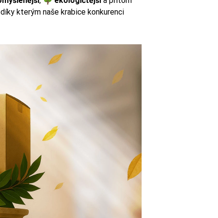
omyšlenější
, 🌳
ekologičtější
a přitom
 díky kterým naše krabice konkurenci