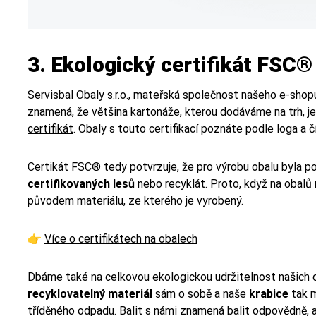
3. Ekologický certifikát FSC
®
Servisbal Obaly s.r.o., mateřská společnost našeho e-shopu
znamená, že většina kartonáže, kterou dodáváme na trh, j
certifikát
. Obaly s touto certifikací poznáte podle loga a 
Certikát FSC
®
tedy potvrzuje, že pro výrobu obalu byla 
certifikovaných lesů
nebo recyklát. Proto, když na obalů
původem materiálu, ze kterého je vyrobený.
👉
Více o certifikátech na obalech
Dbáme také na celkovou ekologickou udržitelnost našich 
recyklovatelný materiál
sám o sobě a naše
krabice
tak m
tříděného odpadu. Balit s námi znamená balit odpovědně, an