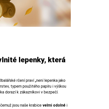
lnité lepenky, která
 Obalářské rčení praví „není lepenka jako
vrstev, typem použitého papíru i výškou
lka dorazí k zákazníkovi v bezpečí.
 čemuž jsou naše krabice
velmi odolné
i