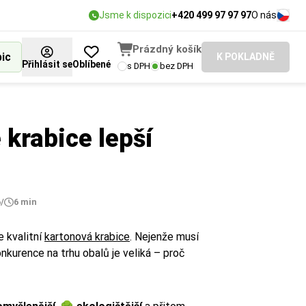
Jsme k dispozici
+420 499 97 97 97
O nás
Prázdný košík
bic
K POKLADNĚ
Přihlásit se
Oblíbené
s DPH
bez DPH
 krabice lepší
6
/
6 min
e kvalitní
kartonová krabice
. Nejenže musí
nkurence na trhu obalů je veliká – proč