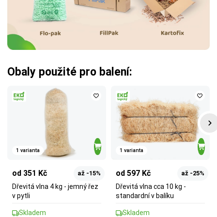
Obaly použité pro balení:
1 varianta
1 varianta
od 351 Kč
od 597 Kč
až -15%
až -25%
Dřevitá vlna 4 kg - jemný řez
Dřevitá vlna cca 10 kg -
v pytli
standardní v balíku
Skladem
Skladem