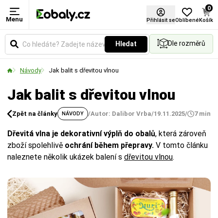
0
Menu
Přihlásit se
Oblíbené
Košík
Dle rozměrů
Hledat
Návody
Jak balit s dřevitou vlnou
Jak balit s dřevitou vlnou
Zpět na články
/
Autor: Dalibor Vrba
/
19.11.2025
/
7 min
NÁVODY
Dřevitá vlna je dekorativní výplň do obalů
, která zároveň
zboží spolehlivě
ochrání během přepravy.
V tomto článku
naleznete několik ukázek balení s
dřevitou vlnou
.