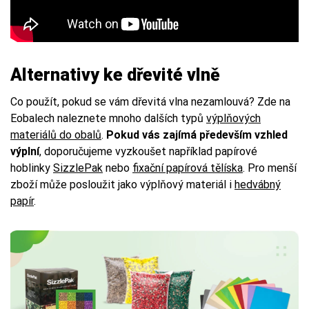
Alternativy ke dřevité vlně
Co použít, pokud se vám dřevitá vlna nezamlouvá? Zde na
Eobalech naleznete mnoho dalších typů
výplňových
materiálů do obalů
.
Pokud vás zajímá především vzhled
výplní
, doporučujeme vyzkoušet například papírové
hoblinky
SizzlePak
nebo
fixační papírová tělíska
. Pro menší
zboží může posloužit jako výplňový materiál i
hedvábný
papír
.