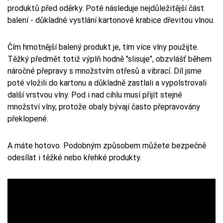
produktů před oděrky. Poté následuje nejdůležitější část
balení - důkladné vystlání kartonové krabice dřevitou vlnou.
Čím hmotnější balený produkt je, tím více vlny použijte.
Těžký předmět totiž výplň hodně "slisuje", obzvlášť během
náročné přepravy s množstvím otřesů a vibrací. Díl jsme
poté vložili do kartonu a důkladně zastlali a vypolstrovali
další vrstvou vlny. Pod i nad cihlu musí přijít stejné
množství vlny, protože obaly bývají často přepravovány
překlopené.
A máte hotovo. Podobným způsobem můžete bezpečně
odesílat i těžké nebo křehké produkty.