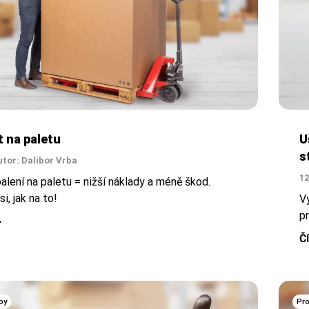
t na paletu
U
s
utor: Dalibor Vrba
12
alení na paletu = nižší náklady a méně škod.
i, jak na to!
V
p
Č
py
Pro