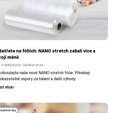
šetřete na fóliích: NANO stretch zabalí více a
tojí méně
.3.2025
/
Autor: Dalibor Vrba
yzkoušejte naše nové NANO stretch fólie. Přinášeji
rokazatelné úspory za balení a další výhody.
íst více
duktové tipy