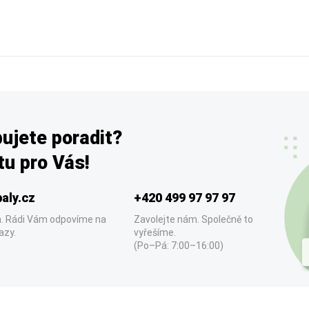
ujete poradit?
u pro Vás!
aly.cz
+420 499 97 97 97
. Rádi Vám odpovíme na
Zavolejte nám. Společně to
azy.
vyřešíme.
(Po–Pá: 7:00–16:00)