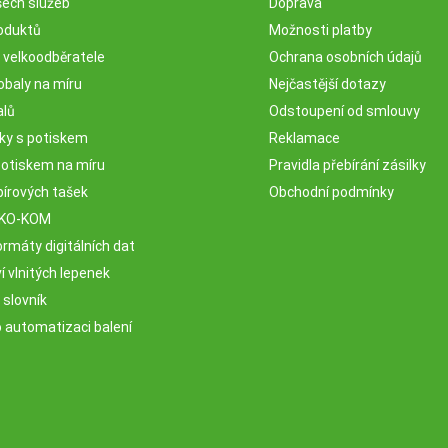
šech služeb
Doprava
oduktů
Možnosti platby
o velkoodběratele
Ochrana osobních údajů
obaly na míru
Nejčastější dotazy
alů
Odstoupení od smlouvy
sky s potiskem
Reklamace
potiskem na míru
Pravidla přebírání zásilky
pírových tašek
Obchodní podmínky
EKO-KOM
rmáty digitálních dat
 vlnitých lepenek
 slovník
o automatizaci balení