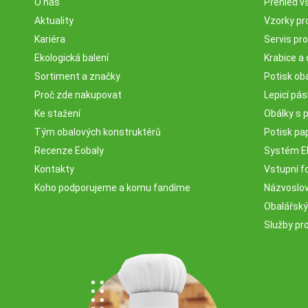
O nás
Přehled v
Aktuality
Vzorky pr
Kariéra
Servis pr
Ekologická balení
Krabice a 
Sortiment a značky
Potisk ob
Proč zde nakupovat
Lepicí pá
Ke stažení
Obálky s 
Tým obalových konstruktérů
Potisk pa
Recenze Eobaly
Systém 
Kontakty
Vstupní fo
Koho podporujeme a komu fandíme
Názvosloví
Obalářský
Služby pr