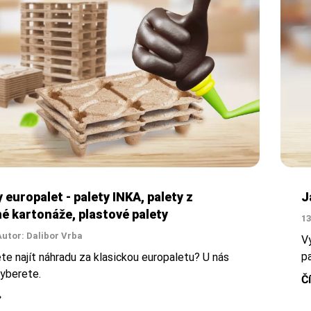
europalet - palety INKA, palety z
J
é kartonáže, plastové palety
13
Autor: Dalibor Vrba
Vy
p
te najít náhradu za klasickou europaletu? U nás
vyberete.
Č