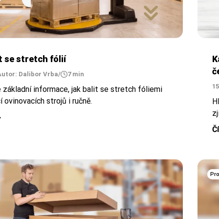
K
t se stretch fólií
č
Autor: Dalibor Vrba
/
7 min
15
 základní informace, jak balit se stretch fóliemi
 ovinovacích strojů i ručně.
H
z
Č
Pro