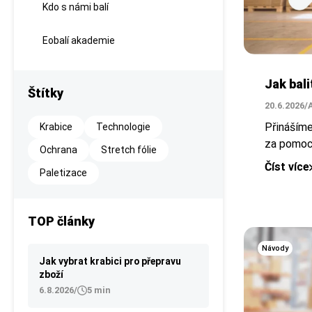
Kdo s námi balí
Eobalí akademie
Jak bali
Štítky
20.6.2026
/
Přinášíme
Krabice
Technologie
za pomocí
Ochrana
Stretch fólie
Číst více
Paletizace
TOP články
Návody
Jak vybrat krabici pro přepravu
zboží
6.8.2026
/
5 min