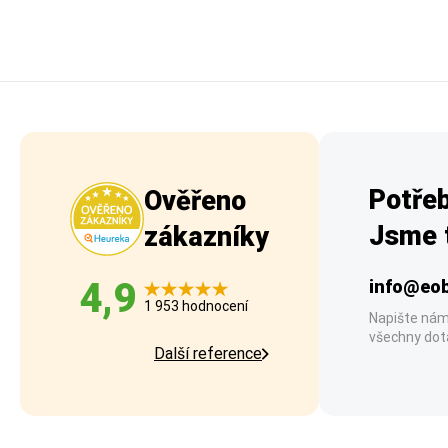
Potřeb
Ověřeno
Jsme t
zákazníky
4,9
info@eob
1 953 hodnocení
Napište nám
všechny dot
Další reference