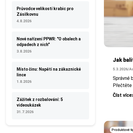
Průvodce velikostí krabic pro
Zásilkovnu
4.8.2026
Nové nařízení PPWR: "O obalech a
odpadech z nich"
3.8.2026
Jak bali
Místo činu: Napětí na zákaznické
5.3.2026
/
A
lince
Správné b
1.8.2026
Přečtěte s
Číst více
Zážitek z rozbalování: 5
videoukázek
31.7.2026
Produktové ti