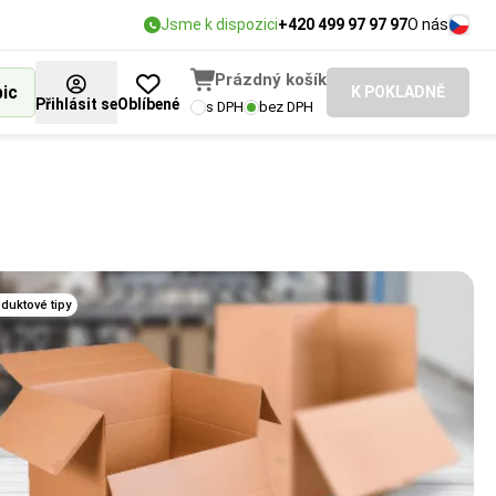
Jsme k dispozici
+420 499 97 97 97
O nás
Prázdný košík
bic
K POKLADNĚ
Přihlásit se
Oblíbené
s DPH
bez DPH
duktové tipy