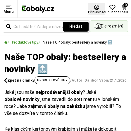
0
Menu
Přihlásit se
Oblíbené
Košík
Dle rozměrů
Hledat
Produktové tipy
Naše TOP obaly: bestsellery a novinky 🔝
Naše TOP obaly: bestsellery a
novinky 🔝
Zpět na články
/
Autor: Dalibor Vrba
/
21.1.2026
PRODUKTOVÉ TIPY
Jaké jsou naše
nejprodávanější obaly
? Jaké
obalové
novinky
jsme zavedli do sortimentu v loňském
roce? Jaké zajímavé
obaly na zakázku
jsme vyrobili? To
vše se dozvíte v tomto článku.
Ke klasickým
kartonovým krabicím
si můžete dokoupit