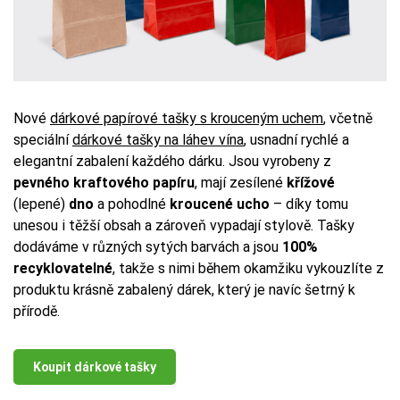
Nové
dárkové papírové tašky s krouceným uchem
, včetně
speciální
dárkové tašky na láhev vína
, usnadní rychlé a
elegantní zabalení každého dárku. Jsou vyrobeny z
pevného kraftového papíru
, mají zesílené
křížové
(lepené)
dno
a pohodlné
kroucené ucho
– díky tomu
unesou i těžší obsah a zároveň vypadají stylově. Tašky
dodáváme v různých sytých barvách a jsou
100%
recyklovatelné
, takže s nimi během okamžiku vykouzlíte z
produktu krásně zabalený dárek, který je navíc šetrný k
přírodě.
Koupit dárkové tašky