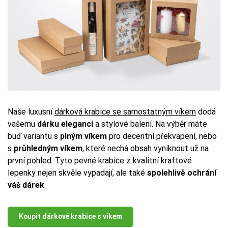
Naše luxusní
dárková krabice se samostatným víkem
dodá
vašemu
dárku eleganci
a stylové balení. Na výběr máte
buď variantu s
plným víkem
pro decentní překvapení, nebo
s
průhledným víkem
, které nechá obsah vyniknout už na
první pohled. Tyto pevné krabice z kvalitní kraftové
lepenky nejen skvěle vypadají, ale také
spolehlivě ochrání
váš dárek
.
Koupit dárkové krabice s víkem