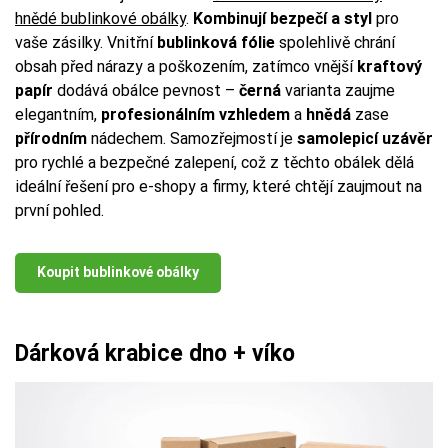
hnědé bublinkové obálky
.
Kombinují bezpečí a styl
pro
vaše zásilky. Vnitřní
bublinková fólie
spolehlivě chrání
obsah před nárazy a poškozením, zatímco vnější
kraftový
papír
dodává obálce pevnost –
černá
varianta zaujme
elegantním,
profesionálním vzhledem
a
hnědá
zase
přírodním
nádechem. Samozřejmostí je
samolepicí uzávěr
pro rychlé a bezpečné zalepení, což z těchto obálek dělá
ideální řešení pro e-shopy a firmy, které chtějí zaujmout na
první pohled.
Koupit bublinkové obálky
Dárková krabice dno + víko