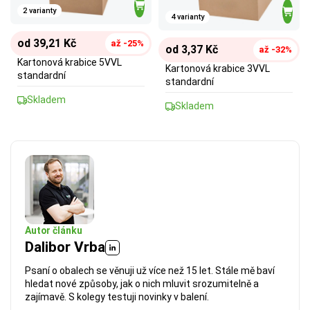
2 varianty
4 varianty
od 39,21 Kč
až -25%
od 3,37 Kč
až -32%
Kartonová krabice 5VVL
Kartonová krabice 3VVL
standardní
standardní
Skladem
Skladem
Autor článku
Dalibor Vrba
Psaní o obalech se věnuji už více než 15 let. Stále mě baví
hledat nové způsoby, jak o nich mluvit srozumitelně a
zajímavě. S kolegy testuji novinky v balení.