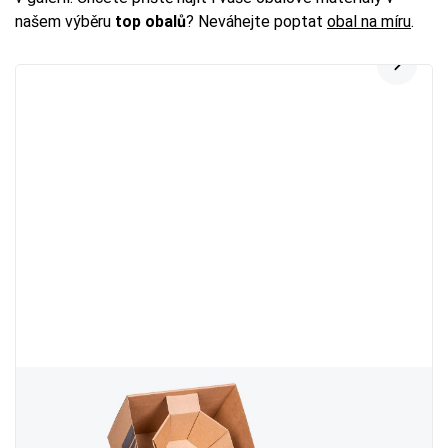
našem výběru
top obalů
? Neváhejte poptat
obal na míru
.