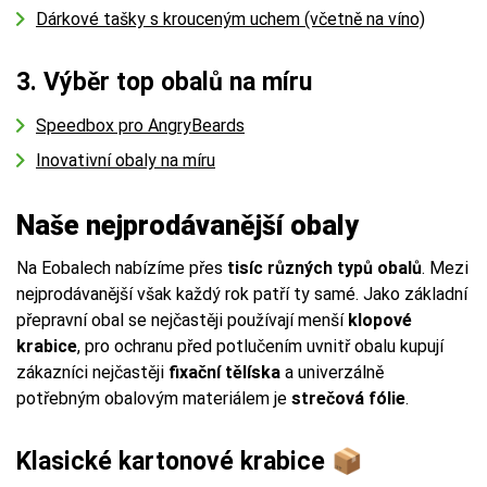
Dárkové tašky s krouceným uchem (včetně na víno)
3. Výběr top obalů na míru
Speedbox pro AngryBeards
Inovativní obaly na míru
Naše nejprodávanější obaly
Na Eobalech nabízíme přes
tisíc různých typů obalů
. Mezi
nejprodávanější však každý rok patří ty samé. Jako základní
přepravní obal se nejčastěji používají menší
klopové
krabice
, pro ochranu před potlučením uvnitř obalu kupují
zákazníci nejčastěji
fixační tělíska
a univerzálně
potřebným obalovým materiálem je
strečová fólie
.
Klasické kartonové krabice 📦