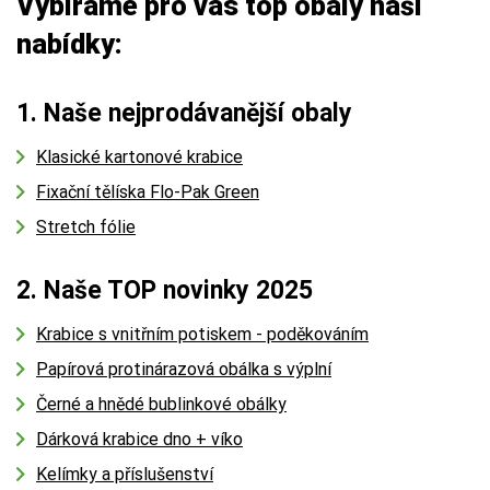
Vybíráme pro vás top obaly naší
nabídky:
1. Naše nejprodávanější obaly
Klasické kartonové krabice
Fixační tělíska Flo-Pak Green
Stretch fólie
2. Naše TOP novinky 2025
Krabice s vnitřním potiskem - poděkováním
Papírová protinárazová obálka s výplní
Černé a hnědé bublinkové obálky
Dárková krabice dno + víko
Kelímky a příslušenství