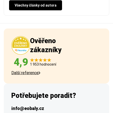
Všechny články od autora
Ověřeno
zákazníky
4,9
1 953 hodnocení
Další reference
Potřebujete poradit?
info@eobaly.cz