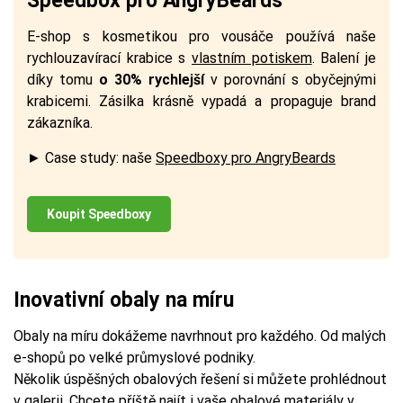
Speedbox pro AngryBeards
E-shop s kosmetikou pro vousáče používá naše
rychlouzavírací krabice s
vlastním potiskem
. Balení je
díky tomu
o 30% rychlejší
v porovnání s obyčejnými
krabicemi. Zásilka krásně vypadá a propaguje brand
zákazníka.
► Case study: naše
Speedboxy pro AngryBeards
Koupit Speedboxy
Inovativní obaly na míru
Obaly na míru dokážeme navrhnout pro každého. Od malých
e-shopů po velké průmyslové podniky.
Několik úspěšných obalových řešení si můžete prohlédnout
v galerii. Chcete příště najít i vaše obalové materiály v