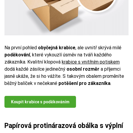
Na první pohled
obyčejná krabice
, ale uvnitř skrývá milé
poděkování
, které vykouzlí úsměv na tváři každého
zákazníka. Kvalitní klopová
krabice s vnitřním potiskem
dodá každé zásilce jedinečný
osobní rozměr
a příjemci
jasně ukáže, že si ho vážíte. S takovým obalem proměníte
běžný balíček v nečekané
potěšení pro zákazníka
.
Koupit krabice s poděkováním
Papírová protinárazová obálka s výplní