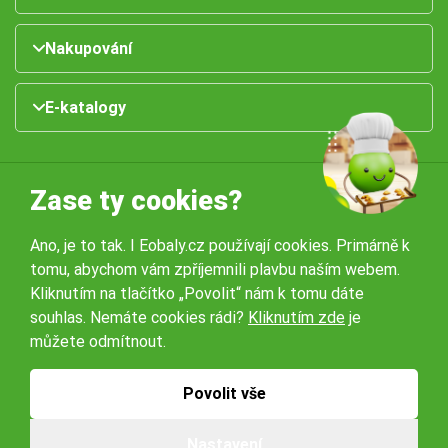
Nakupování
E-katalogy
Zase ty cookies?
Ano, je to tak. I Eobaly.cz používají cookies. Primárně k
tomu, abychom vám zpříjemnili plavbu naším webem.
Naše pobočky:
Kliknutím na tlačítko „Povolit“ nám k tomu dáte
souhlas. Nemáte cookies rádi?
Kliknutím zde
je
můžete odmítnout.
Obchodní podmínky
Ochrana osobníchů údajů
Povolit vše
© 2026 Servisbal Obaly s.r.o. Všechna práva vyhrazena.
Nastavení