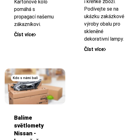
i křehké zboží.
Kartonové kolo
Podívejte se na
pomáhá s
ukázku zakázkové
propagací našemu
výroby obalu pro
zákazníkovi.
skleněné
Číst více
dekorativní lampy.
Číst více
Kdo s námi balí
Balíme
světlomety
Nissan -