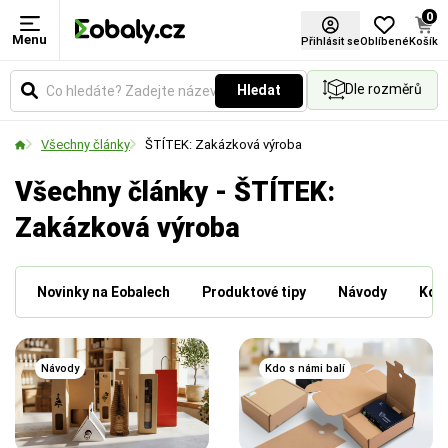
0
Menu
Přihlásit se
Oblíbené
Košík
Dle rozměrů
Hledat
Všechny články
ŠTÍTEK: Zakázková výroba
Všechny články - ŠTÍTEK:
Zakázková výroba
Novinky na Eobalech
Produktové tipy
Návody
Kdo 
Návody
Kdo s námi balí