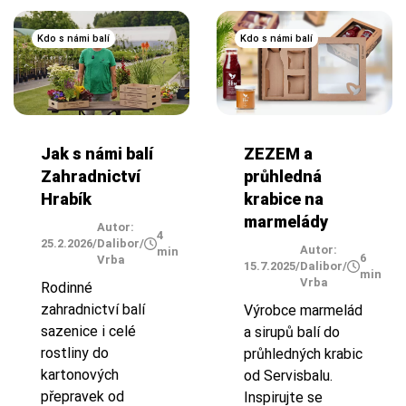
Kdo s námi balí
Kdo s námi balí
Jak s námi balí
ZEZEM a
Zahradnictví
průhledná
Hrabík
krabice na
marmelády
Autor:
4
25.2.2026
/
Dalibor
/
Autor:
min
6
Vrba
15.7.2025
/
Dalibor
/
min
Vrba
Rodinné
zahradnictví balí
Výrobce marmelád
sazenice i celé
a sirupů balí do
rostliny do
průhledných krabic
kartonových
od Servisbalu.
přepravek od
Inspirujte se