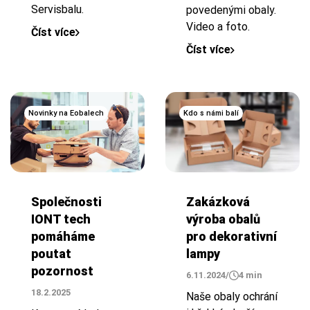
Servisbalu.
povedenými obaly.
Video a foto.
Číst více
Číst více
Novinky na Eobalech
Kdo s námi balí
Zakázková
Společnosti
výroba obalů
IONT tech
pro dekorativní
pomáháme
lampy
poutat
pozornost
6.11.2024
/
4 min
18.2.2025
Naše obaly ochrání