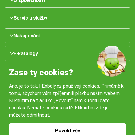
O společnosti
Servis a služby
Nakupování
E-katalogy
Zase ty cookies?
Ano, je to tak. I Eobaly.cz používají cookies. Primárně k
tomu, abychom vám zpříjemnili plavbu naším webem.
Kliknutím na tlačítko „Povolit“ nám k tomu dáte
souhlas. Nemáte cookies rádi?
Kliknutím zde
je
Naše pobočky:
můžete odmítnout.
Obchodní podmínky
Ochrana osobníchů údajů
Povolit vše