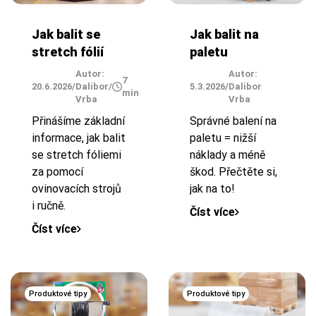
Jak balit se
Jak balit na
stretch fólií
paletu
Autor:
Autor:
7
20.6.2026
/
Dalibor
/
5.3.2026
/
Dalibor
min
Vrba
Vrba
Přinášíme základní
Správné balení na
informace, jak balit
paletu = nižší
se stretch fóliemi
náklady a méně
za pomocí
škod. Přečtěte si,
ovinovacích strojů
jak na to!
i ručně.
Číst více
Číst více
Produktové tipy
Produktové tipy