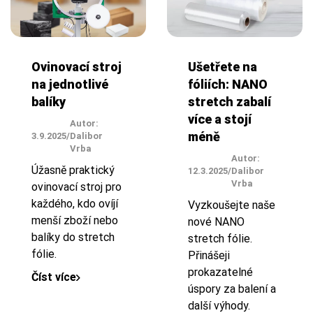
Ovinovací stroj
Ušetřete na
na jednotlivé
fóliích: NANO
balíky
stretch zabalí
více a stojí
Autor:
méně
3.9.2025
/
Dalibor
Vrba
Autor:
Úžasně praktický
12.3.2025
/
Dalibor
Vrba
ovinovací stroj pro
každého, kdo ovíjí
Vyzkoušejte naše
menší zboží nebo
nové NANO
balíky do stretch
stretch fólie.
fólie.
Přinášeji
prokazatelné
Číst více
úspory za balení a
další výhody.