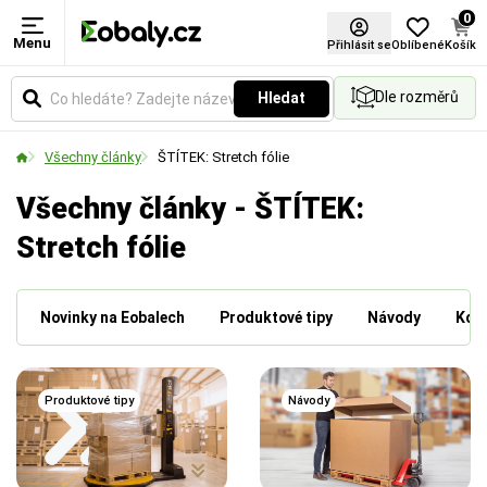
0
Menu
Přihlásit se
Oblíbené
Košík
Dle rozměrů
Hledat
Všechny články
ŠTÍTEK: Stretch fólie
Všechny články - ŠTÍTEK:
Stretch fólie
Novinky na Eobalech
Produktové tipy
Návody
Kdo 
Produktové tipy
Návody