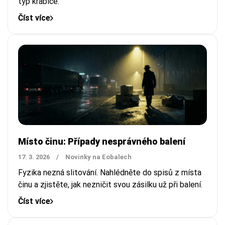
typ krabice.
Číst více
Místo činu: Případy nesprávného balení
17. 3. 2026
/
Novinky na Eobalech
Fyzika nezná slitování. Nahlédněte do spisů z místa
činu a zjistěte, jak nezničit svou zásilku už při balení.
Číst více