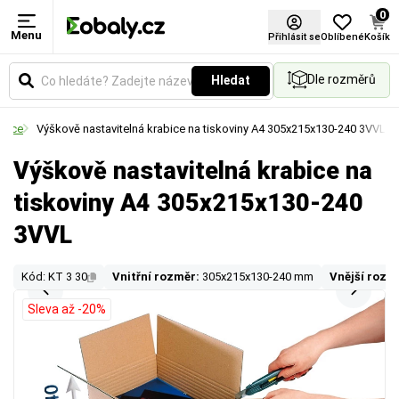
0
Menu
Přihlásit se
Oblíbené
Košík
Dle rozměrů
Hledat
abice
Výškově nastavitelná krabice na tiskoviny A4 305x215x130-240 3VVL
Výškově nastavitelná krabice na
tiskoviny A4 305x215x130-240
3VVL
Kód: KT 3 30
Vnitřní rozměr:
305x215x130-240 mm
Vnější rozm
Sleva až -20%