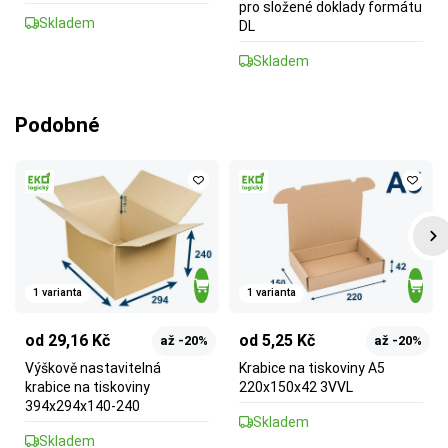
pro složené doklady formátu
Skladem
DL
Skladem
Podobné
1 varianta
1 varianta
od 29,16 Kč
od 5,25 Kč
až -20%
až -20%
Výškově nastavitelná
Krabice na tiskoviny A5
krabice na tiskoviny
220x150x42 3VVL
394x294x140-240
Skladem
Skladem