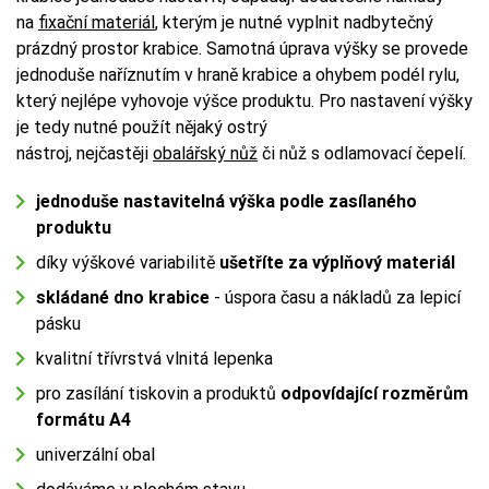
na
fixační materiál
, kterým je nutné vyplnit nadbytečný
prázdný prostor krabice. Samotná úprava výšky se provede
jednoduše naříznutím v hraně krabice a ohybem podél rylu,
který nejlépe vyhovoje výšce produktu. Pro nastavení výšky
je tedy nutné použít nějaký ostrý
nástroj, nejčastěji
obalářský nůž
či nůž s odlamovací čepelí.
jednoduše nastavitelná výška podle zasílaného
produktu
díky výškové variabilitě
ušetříte za výplňový materiál
skládané dno krabice
- úspora času a nákladů za lepicí
pásku
kvalitní třívrstvá vlnitá lepenka
pro zasílání tiskovin a produktů
odpovídající rozměrům
formátu A4
univerzální obal