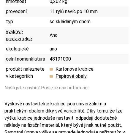
hmotnost
0,202 kg
provedení
11 rylů navíc po 10 mm
typ
se skládaným dnem
výškově
Ano
nastavitelné
ekologické
ano
celní nomenklatura
48191000
produkt naleznete
Kartonové krabice
v kategoriích
Papírové obaly
Našli jste chybu?
Pošlete nám informaci.
Výškově nastavitelné krabice jsou univerzálním a
praktickým obalem díky své variabilitě. Díky tomu, že lze
výšku krabice jednoduše nastavit, odpadají dodatečné
náklady na fixační materiál, který bývá jinak nutné použít.
Samotná úprava výšky se provede jednoduše naříznutím v