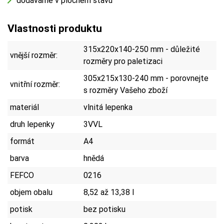
dodáváme v plochém stavu
Vlastnosti produktu
315x220x140-250 mm - důležité
vnější rozměr:
rozměry pro paletizaci
305x215x130-240 mm - porovnejte
vnitřní rozměr:
s rozměry Vašeho zboží
materiál
vlnitá lepenka
druh lepenky
3VVL
formát
A4
barva
hnědá
FEFCO
0216
objem obalu
8,52 až 13,38 l
potisk
bez potisku