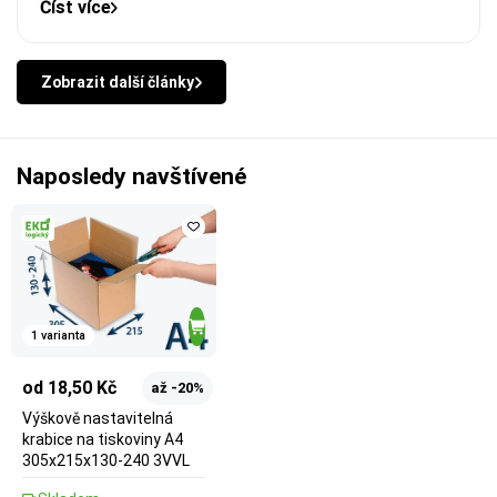
Číst více
Zobrazit další články
Naposledy navštívené
1 varianta
od 18,50 Kč
až -20%
Výškově nastavitelná
krabice na tiskoviny A4
305x215x130-240 3VVL