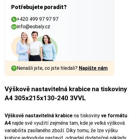
Potřebujete poradit?
+420 499 97 97 97
info@eobaly.cz
Nenašli jste, co jste hledali?
Napište nám
Výškově nastavitelná krabice na tiskoviny
A4 305x215x130-240 3VVL
Výškově nastavitelná krabice
na tiskoviny
ve formátu
A4
najde své využití zejména tam, kde je velká výšková
variabilita zasílaného zboží. Díky tomu, že lze výšku
krabice jednoduše nastavit, odpadají dodatečné náklady