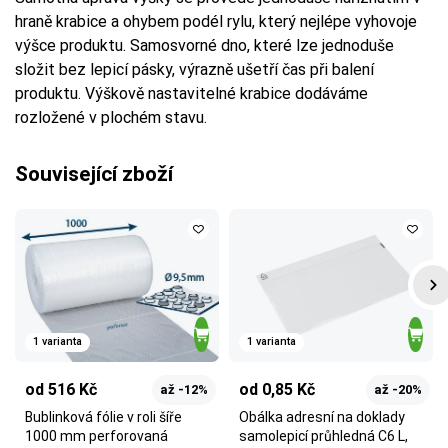
hraně krabice a ohybem podél rylu, který nejlépe vyhovoje
výšce produktu. Samosvorné dno, které lze jednoduše
složit bez lepicí pásky, výrazně ušetří čas při balení
produktu. Výškově nastavitelné krabice dodáváme
rozložené v plochém stavu.
Související zboží
1 varianta
1 varianta
od 516 Kč
od 0,85 Kč
až -12%
až -20%
Bublinková fólie v roli šíře
Obálka adresní na doklady
1000 mm perforovaná
samolepicí průhledná C6 L,