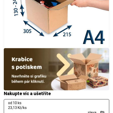
Nakupte víc a ušetříte
od 10 ks
23,13 Kč/ks
sleva
0%