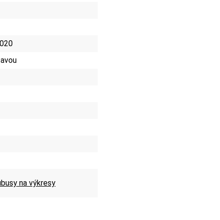
 020
tavou
busy na výkresy