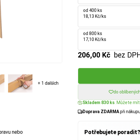
od 400 ks
18,13 Kč/ks
od 800 ks
17,10 Kč/ks
206,00 Kč
bez DP
+ 1 dalších
do oblíbenýc
Skladem 830 ks
. Můžete mít:
Doprava ZDARMA
při nákup
Potřebujete poradit
epravu nebo