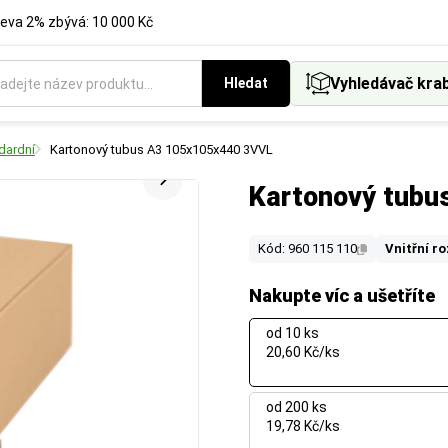
eva 2% zbývá: 10 000 Kč
Vyhledávač kra
Hledat
dardní
Kartonový tubus A3 105x105x440 3VVL
Kartonový tub
Kód: 960 115 110
Vnitřní r
Nakupte víc a ušetříte
od 10 ks
20,60 Kč/ks
od 200 ks
19,78 Kč/ks