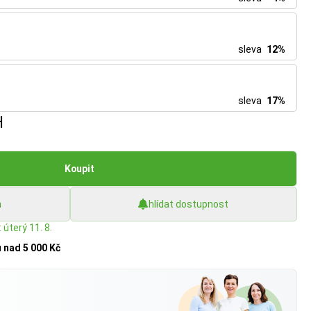
sleva
12%
sleva
17%
H
Koupit
h
hlídat dostupnost
 úterý 11. 8.
u
nad 5 000 Kč
?