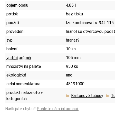
objem obalu
4,85 l
potisk
bez tisku
použití
lze kombinovat s: 942 115
provedení
hranol se čtvercovou pods
typ
hranatý
balení
10 ks
vnitřní průměr
105 mm
množství na paletě
950 ks
ekologické
ano
celní nomenklatura
48191000
produkt naleznete v
Kartonové tubusy
Tu
kategoriích
Našli jste chybu?
Pošlete nám informaci.