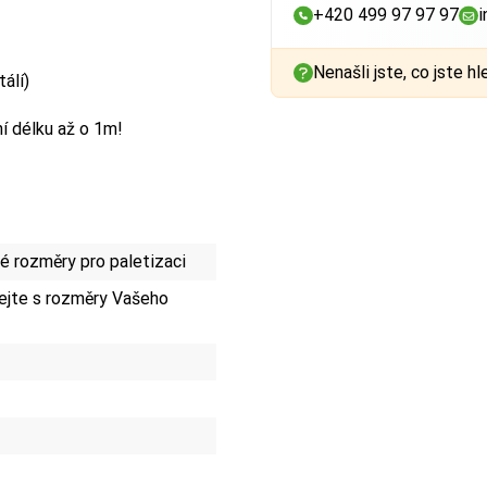
+420 499 97 97 97
i
Nenašli jste, co jste hl
álí)
í délku až o 1m!
 rozměry pro paletizaci
jte s rozměry Vašeho