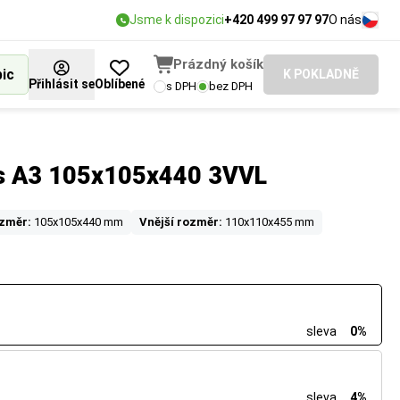
Jsme k dispozici
+420 499 97 97 97
O nás
Prázdný košík
bic
K POKLADNĚ
Přihlásit se
Oblíbené
s DPH
bez DPH
us A3 105x105x440 3VVL
ozměr:
105x105x440 mm
Vnější rozměr:
110x110x455 mm
sleva
0%
sleva
4%