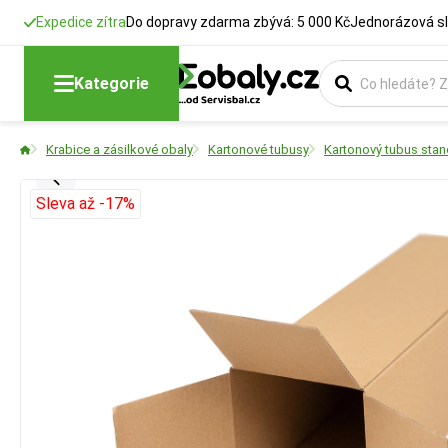
Expedice zítra
Do dopravy zdarma zbývá: 5 000 Kč
Jednorázová sl
Kategorie
Krabice a zásilkové obaly
Kartonové tubusy
Kartonový tubus stan
Sleva až -17%