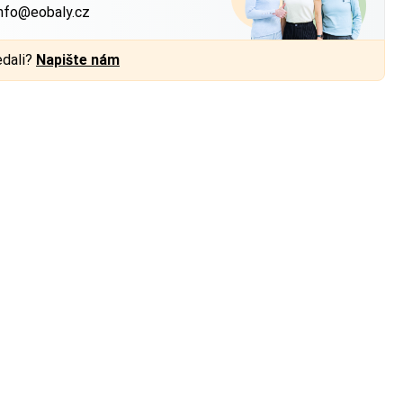
nfo@eobaly.cz
edali?
Napište nám