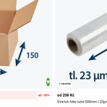
1 varianta
od 206 Kč
až -32%
Stretch fólie ruční 500mm / 23