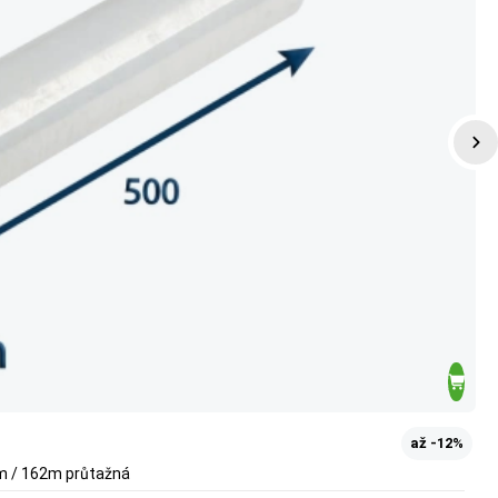
až -12%
µm / 162m průtažná