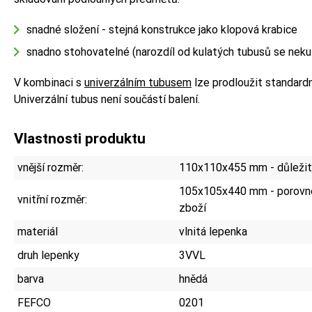
snadné složení - stejná konstrukce jako klopová krabice
snadno stohovatelné (narozdíl od kulatých tubusů se nekut
V kombinaci s
univerzálním tubusem
lze prodloužit standardn
Univerzální tubus není součástí balení.
Vlastnosti produktu
vnější rozměr:
110x110x455 mm - důležité
105x105x440 mm - porovne
vnitřní rozměr:
zboží
materiál
vlnitá lepenka
druh lepenky
3VVL
barva
hnědá
FEFCO
0201