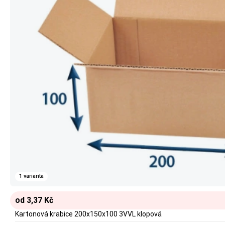
1 varianta
od 3,37 Kč
Kartonová krabice 200x150x100 3VVL klopová