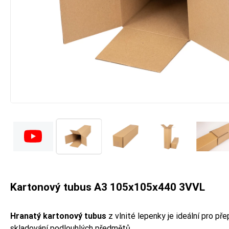
Kartonový tubus A3 105x105x440 3VVL
Hranatý kartonový tubus
z vlnité lepenky je ideální pro př
skladování podlouhlých předmětů.