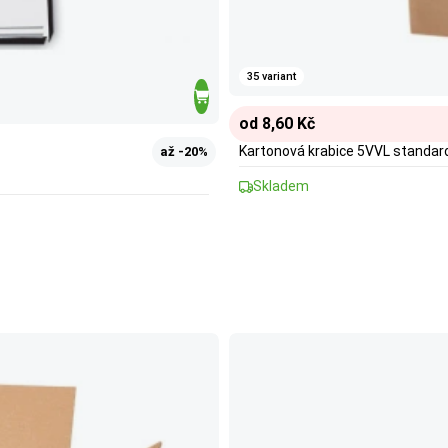
35 variant
od 8,60 Kč
Kartonová krabice 5VVL standar
až -20%
Skladem