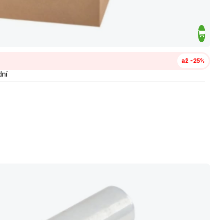
až -25%
dní