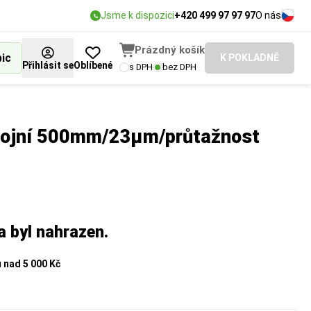
Jsme k dispozici
+420 499 97 97 97
O nás
Prázdný košík
bic
K POKLADNĚ
Přihlásit se
Oblíbené
s DPH
bez DPH
strojní 500mm/23µm/průtažnost
a byl nahrazen.
u
nad 5 000 Kč