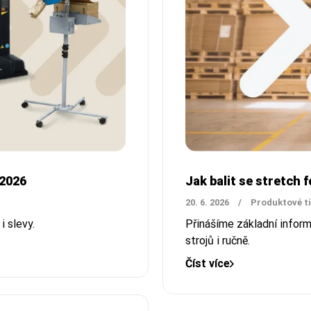
.2026
Jak balit se stretch fó
20. 6. 2026
/
Produktové t
i slevy.
Přinášíme základní inform
strojů i ručně.
Číst více