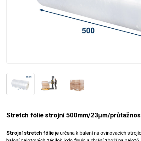
Stretch fólie strojní 500mm/23µm/průtažno
Strojní stretch fólie
je určena k balení na
ovinovacích strojí
balení paletových zásilek, kde fixuje a chrání zboží na paletě.