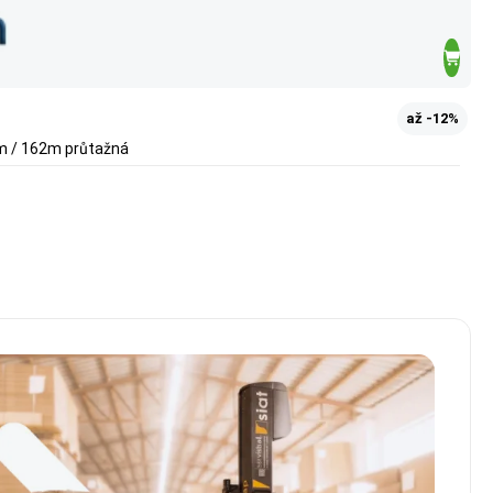
až -12%
µm / 162m průtažná