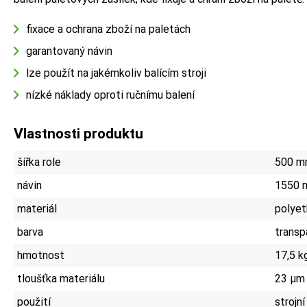
fixace a ochrana zboží na paletách
garantovaný návin
lze použít na jakémkoliv balícím stroji
nízké náklady oproti ručnímu balení
Vlastnosti produktu
šířka role
500 
návin
1550 
materiál
polyet
barva
transp
hmotnost
17,5 k
tloušťka materiálu
23 µm
použití
strojní