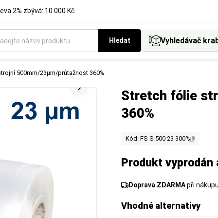
eva 2% zbývá: 10 000 Kč
Vyhledávač kra
Hledat
e strojní 500mm/23µm/průtažnost 360%
Stretch fólie 
360%
Kód: FS S 500 23 300%
Produkt vyprodán 
Doprava ZDARMA
při nákup
Vhodné alternativy