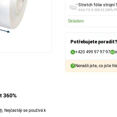
Stretch fólie stroj
Kód:
FS S 500 23 300% P
Skladem
Potřebujete poradit
+420 499 97 97 97
i
Nenašli jste, co jste hl
st 360%
ch
. Nejčastěji se používá k