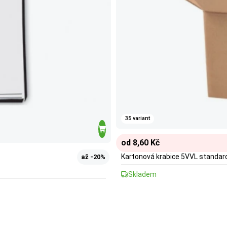
35 variant
od 8,60 Kč
Kartonová krabice 5VVL standar
až -20%
Skladem