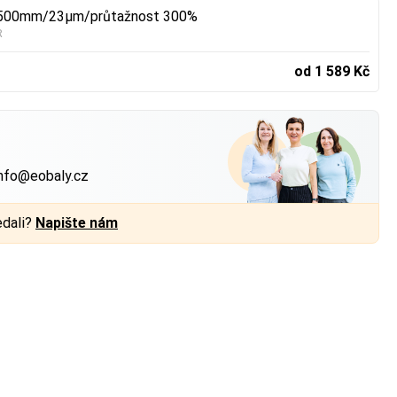
ní 500mm/23µm/průtažnost 300%
R
od 1 589 Kč
?
nfo@eobaly.cz
edali?
Napište nám