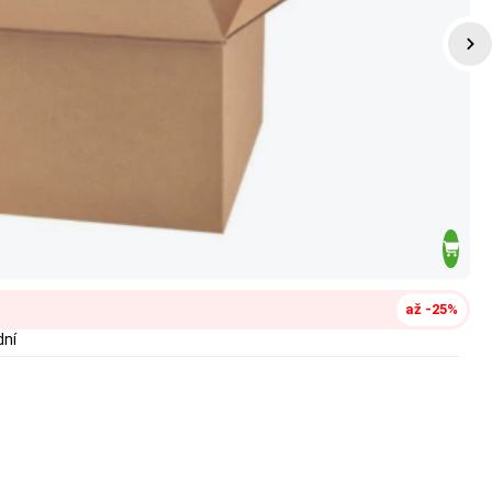
až -25%
dní