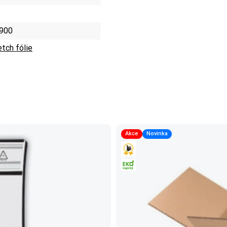
900
etch fólie
Akce
Novinka