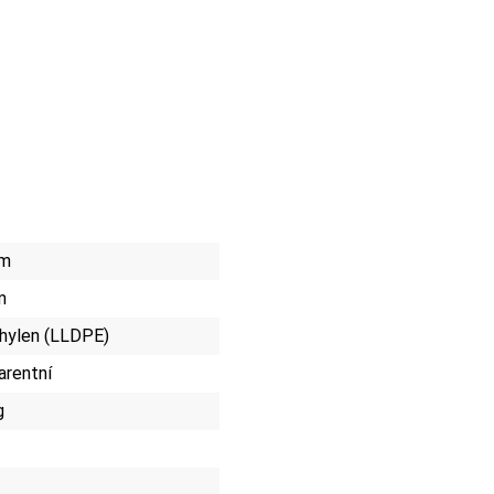
mm
m
hylen (LLDPE)
arentní
g