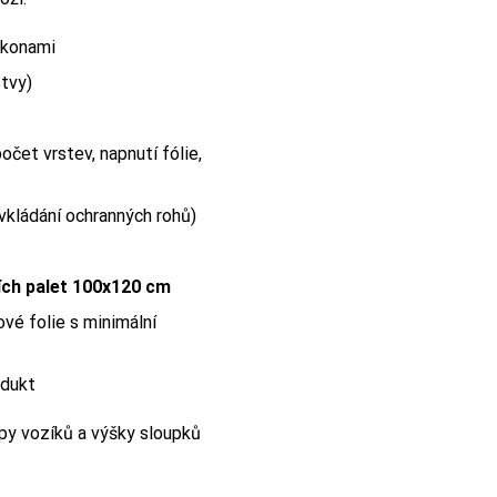
ikonami
stvy)
 počet vrstev, napnutí fólie,
 vkládání ochranných rohů)
ích palet 100x120 cm
vé folie s minimální
odukt
ypy vozíků a výšky sloupků