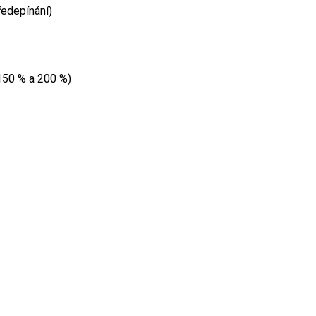
ředepínání)
150 % a 200 %)