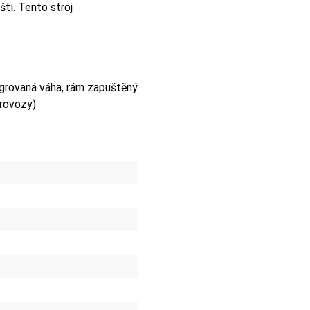
ti. Tento stroj
egrovaná váha, rám zapuštěný
provozy)