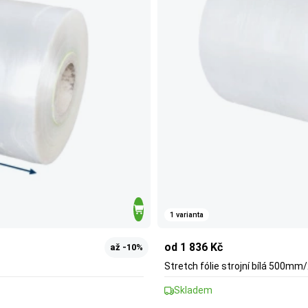
1 varianta
od 1 836 Kč
až -10%
Stretch fólie strojní bílá 500
Skladem