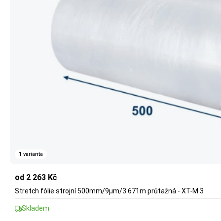
1 varianta
od 2 263 Kč
Stretch fólie strojní 500mm/9µm/3 671m průtažná - XT-M 3
Skladem