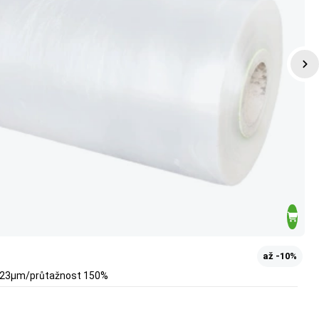
až -10%
mm/23µm/průtažnost 150%