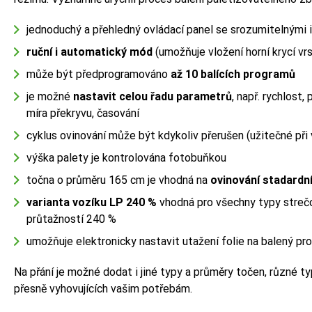
jednoduchý a přehledný ovládací panel se srozumitelnými 
ruční i automatický mód
(umožňuje vložení horní krycí vr
může být předprogramováno
až 10 balících programů
je možné
nastavit celou řadu parametrů
, např. rychlost,
míra překryvu, časování
cyklus ovinování může být kdykoliv přerušen (užitečné při
výška palety je kontrolována fotobuňkou
točna o průměru 165 cm je vhodná na
ovinování stadardn
varianta vozíku LP 240 %
vhodná pro všechny typy strečo
průtažností 240 %
umožňuje elektronicky nastavit utažení folie na balený pr
Na přání je možné dodat i jiné typy a průměry točen, různé t
přesně vyhovujících vašim potřebám.