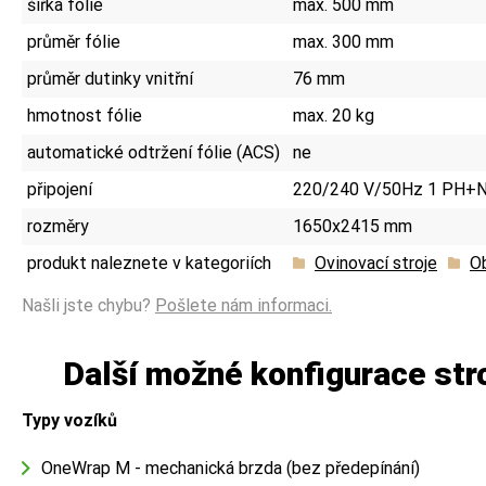
šířka fólie
max. 500 mm
průměr fólie
max. 300 mm
průměr dutinky vnitřní
76 mm
hmotnost fólie
max. 20 kg
automatické odtržení fólie (ACS)
ne
připojení
220/240 V/50Hz 1 PH+
rozměry
1650x2415 mm
produkt naleznete v kategoriích
Ovinovací stroje
Ob
Našli jste chybu?
Pošlete nám informaci.
Další možné konfigurace st
Typy vozíků
OneWrap M - mechanická brzda (bez předepínání)