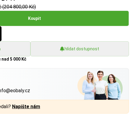
č (204 800,00 Kč)
Koupit
h
hlídat dostupnost
u
nad 5 000 Kč
?
nfo@eobaly.cz
edali?
Napište nám