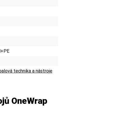
N+PE
alová technika a nástroje
rojů OneWrap