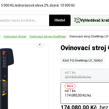
 5 000 Kč
Jednorázová sleva 2% zbývá: 10 000 Kč
Vyhledávač kra
Hledat
Ovinovací stroje
Ovinovací stroje OneWrap
Ovinovací stroj OneWrap LP
Ovinovací stro
Kód: FQ OneWrap LP_1650
od 1 ks
204 800,00 Kč/ks
Akce
od 1 ks
174 080,00 Kč/ks
174 080,00 Kč
bez