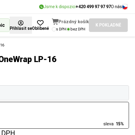
Jsme k dispozici
+420 499 97 97 97
O nás
Prázdný košík
bic
K POKLADNĚ
Přihlásit se
Oblíbené
s DPH
bez DPH
-16
j OneWrap LP-16
sleva
15%
 DPH