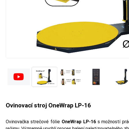
Ovinovací stroj OneWrap LP-16
Ovinovačka strečové fólie
OneWrap LP-16
s možností prá
režimu. Významně urychlí proces balení paletizovatelného zb