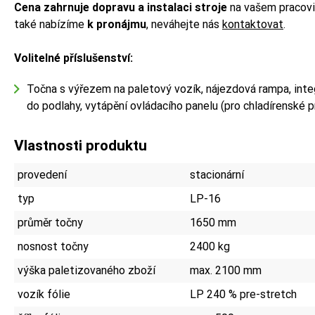
Cena zahrnuje dopravu a instalaci stroje
na vašem pracoviš
také nabízíme
k pronájmu
,
neváhejte nás
kontaktovat
.
Volitelné příslušenství:
Točna s výřezem na paletový vozík, nájezdová rampa, int
do podlahy, vytápění ovládacího panelu (pro chladírenské 
Vlastnosti produktu
provedení
stacionární
typ
LP-16
průměr točny
1650 mm
nosnost točny
2400 kg
výška paletizovaného zboží
max. 2100 mm
vozík fólie
LP 240 % pre-stretch