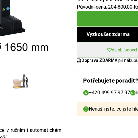
Původní cena: 204 800,00 K
Vyzkoušet zdarma
do oblíbenýc
Doprava ZDARMA
při nákup
Potřebujete poradit
+420 499 97 97 97
i
Nenašli jste, co jste hl
ce v ručním i automatickém
oží.