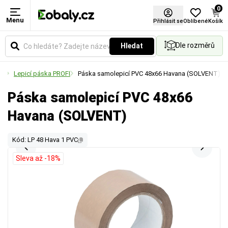
0
Menu
Přihlásit se
Oblíbené
Košík
Dle rozměrů
Hledat
aly
Lepicí páska PROFI
Páska samolepicí PVC 48x66 Havana (SOLVENT)
Páska samolepicí PVC 48x66
Havana (SOLVENT)
Kód: LP 48 Hava 1 PVC
Sleva až -18%