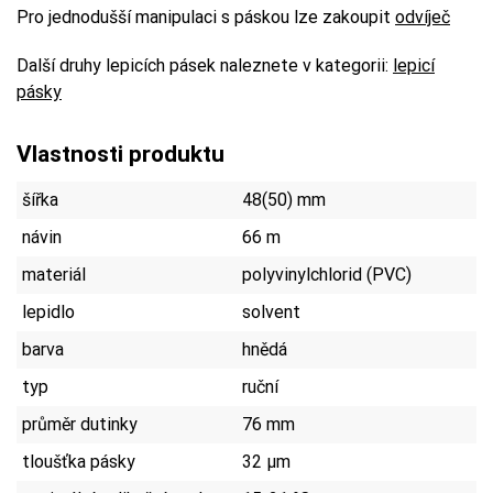
Pro jednodušší manipulaci s páskou lze zakoupit
odvíječ
Další druhy lepicích pásek naleznete v kategorii:
lepicí
pásky
Vlastnosti produktu
šířka
48(50) mm
návin
66 m
materiál
polyvinylchlorid (PVC)
lepidlo
solvent
barva
hnědá
typ
ruční
průměr dutinky
76 mm
tloušťka pásky
32 µm