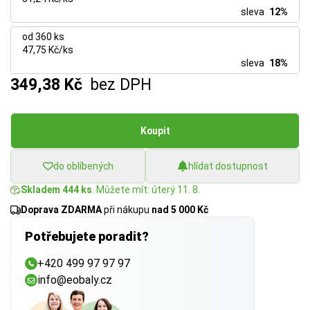
sleva
12%
od 360 ks
47,75 Kč/ks
sleva
18%
349,38 Kč
bez DPH
Koupit
do oblíbených
hlídat dostupnost
Skladem 444 ks
. Můžete mít: úterý 11. 8.
Doprava ZDARMA
při nákupu
nad 5 000 Kč
Potřebujete poradit?
+420 499 97 97 97
info@eobaly.cz