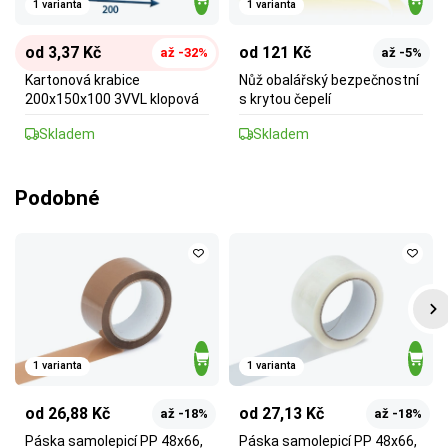
1 varianta
1 varianta
od 3,37 Kč
od 121 Kč
až -32%
až -5%
Kartonová krabice
Nůž obalářský bezpečnostní
200x150x100 3VVL klopová
s krytou čepelí
Skladem
Skladem
Podobné
1 varianta
1 varianta
od 26,88 Kč
od 27,13 Kč
až -18%
až -18%
Páska samolepicí PP 48x66,
Páska samolepicí PP 48x66,