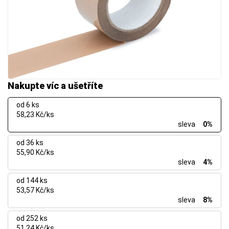
Nakupte víc a ušetříte
od 6 ks
58,23 Kč/ks
sleva
0%
od 36 ks
55,90 Kč/ks
sleva
4%
od 144 ks
53,57 Kč/ks
sleva
8%
od 252 ks
51,24 Kč/ks