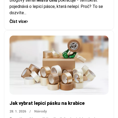
Blogový seriál
Místo činu
pokračuje - tentokrát
pojednává o lepicí pásce, která nelepí. Proč? To se
dozvíte...
Číst více
Jak vybrat lepicí pásku na krabice
28. 1. 2026
/
Návody