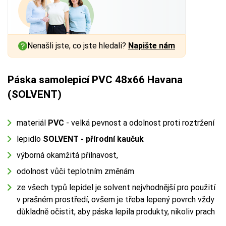
Nenašli jste, co jste hledali?
Napište nám
Páska samolepicí PVC 48x66 Havana
(SOLVENT)
materiál
PVC
- velká pevnost a odolnost proti roztržení
lepidlo
SOLVENT - přírodní kaučuk
výborná okamžitá přilnavost,
odolnost vůči teplotním změnám
ze všech typů lepidel je solvent nejvhodnější pro použití
v prašném prostředí, ovšem je třeba lepený povrch vždy
důkladně očistit, aby páska lepila produkty, nikoliv prach