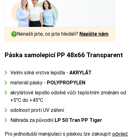
Nenašli jste, co jste hledali?
Napište nám
Páska samolepicí PP 48x66 Transparent
Velmi silná vrstva lepidla -
AKRYLÁT
materiál pásky -
POLYPROPYLEN
akrylátové lepidlo odolné vůči teplotním změnám od
+5°C do +45°C
odolnost proti UV záření
Náhrada za původní
LP 50 Tran PP Tiger
Pro jednodušší manipulaci s páskou lze zakoupit
odvíječ