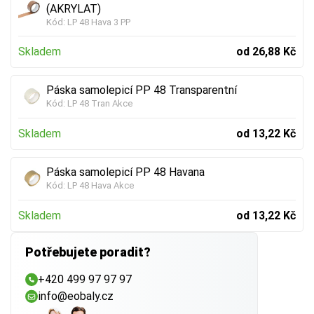
(AKRYLAT)
Kód:
LP 48 Hava 3 PP
Skladem
od 26,88 Kč
Páska samolepicí PP 48 Transparentní
Kód:
LP 48 Tran Akce
Skladem
od 13,22 Kč
Páska samolepicí PP 48 Havana
Kód:
LP 48 Hava Akce
Skladem
od 13,22 Kč
Potřebujete poradit?
+420 499 97 97 97
info@eobaly.cz