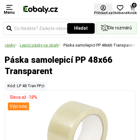
0
Menu
Přihlásit se
Oblíbené
Košík
Dle rozměrů
Hledat
cí pásky
Lepicí pásky na obaly
Páska samolepicí PP 48x66 Transparent
Páska samolepicí PP 48x66
Transparent
Kód: LP 48 Tran PP
Sleva až -18%
Výprodej