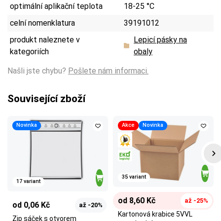
optimální aplikační teplota
18-25 °C
celní nomenklatura
39191012
produkt naleznete v
Lepicí pásky na
kategoriích
obaly
Našli jste chybu?
Pošlete nám informaci.
Související zboží
Novinka
Akce
Novinka
35 variant
17 variant
od 8,60 Kč
až -25%
od 0,06 Kč
až -20%
Kartonová krabice 5VVL
Zip sáček s otvorem