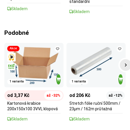
standardní
Skladem
Skladem
Podobné
Akce
1 varianta
1 varianta
od 3,37 Kč
od 206 Kč
až -32%
až -12%
Kartonová krabice
Stretch fólie ruční 500mm /
200x150x100 3VVL klopová
23µm / 162m průtažná
Skladem
Skladem