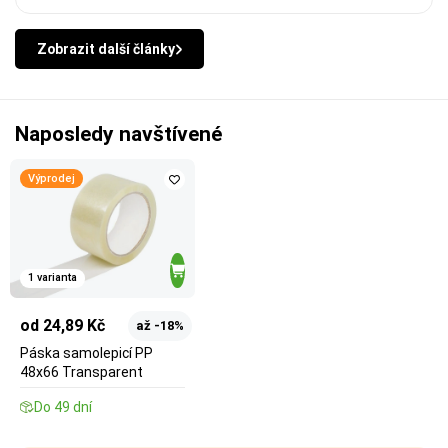
Zobrazit další články
Naposledy navštívené
Výprodej
1 varianta
od 24,89 Kč
až -18%
Páska samolepicí PP
48x66 Transparent
Do 49 dní