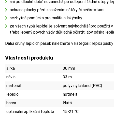
ani po dlouhé době nezanechá po odlepení žádné stopy le
ochrana plochy před zasažením nátěry či nečistotami
nezbytná pomůcka pro malíře a lakýrníky
ze všech typů lepidel je solvent nejvhodnější pro použití 
třeba lepený povrch vždy důkladně očistit, aby páska lepila
Další druhy lepicích pásek naleznete v kategorii:
lepicí pásky
Vlastnosti produktu
šířka
30 mm
návin
33 m
materiál
polyvinylchlorid (PVC)
lepidlo
hotmelt
barva
žlutá
optimální aplikační teplota
15-21 °C