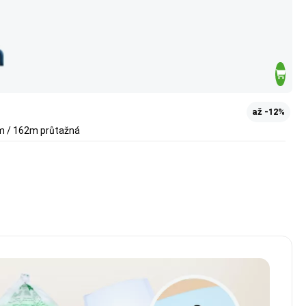
až -12%
µm / 162m průtažná