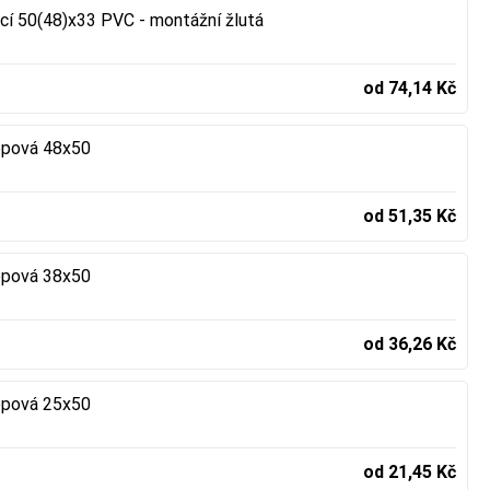
cí 50(48)x33 PVC - montážní žlutá
od 74,14 Kč
epová 48x50
od 51,35 Kč
epová 38x50
od 36,26 Kč
epová 25x50
od 21,45 Kč