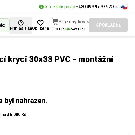
Jsme k dispozici
+420 499 97 97 97
O nás
Prázdný košík
bic
K POKLADNĚ
Přihlásit se
Oblíbené
s DPH
bez DPH
cí krycí 30x33 PVC - montážní
a byl nahrazen.
u
nad 5 000 Kč