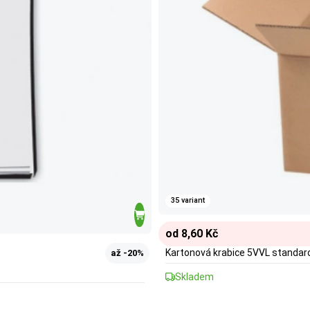
35 variant
od 8,60 Kč
Kartonová krabice 5VVL standar
až -20%
Skladem