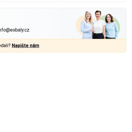
?
nfo@eobaly.cz
edali?
Napište nám