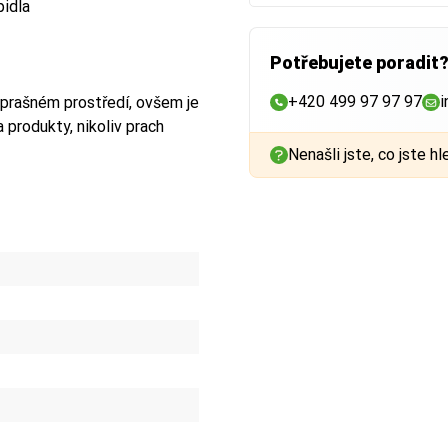
pidla
Potřebujete poradit
+420 499 97 97 97
i
v prašném prostředí, ovšem je
 produkty, nikoliv prach
Nenašli jste, co jste hl