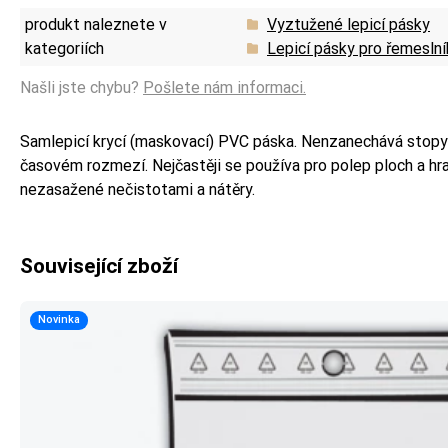
produkt naleznete v
Vyztužené lepicí pásky
kategoriích
Lepicí pásky pro řemeslní
Našli jste chybu?
Pošlete nám informaci.
Samlepicí krycí (maskovací) PVC páska. Nenzanechává stopy 
časovém rozmezí. Nejčastěji se používa pro polep ploch a hra
nezasažené nečistotami a nátěry.
Související zboží
Novinka