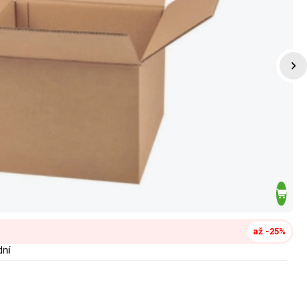
až -25%
dní