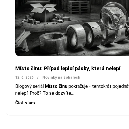
Místo činu: Případ lepicí pásky, která nelepí
12. 6. 2026
/
Novinky na Eobalech
Blogový seriál
Místo činu
pokračuje - tentokrát pojednáv
nelepí. Proč? To se dozvíte...
Číst více