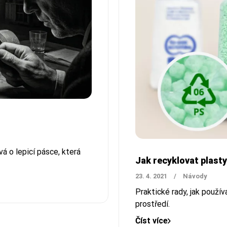
á o lepicí pásce, která
Jak recyklovat plas
23. 4. 2021
/
Návody
Praktické rady, jak použí
prostředí.
Číst více