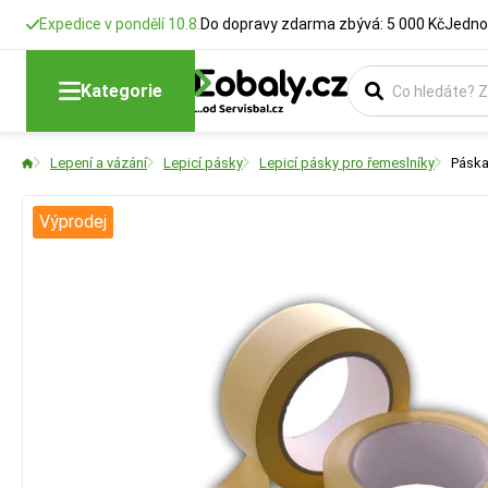
Expedice v pondělí 10.8.
Do dopravy zdarma zbývá: 5 000 Kč
Jedno
Kategorie
Lepení a vázání
Lepicí pásky
Lepicí pásky pro řemeslníky
Páska
Výprodej