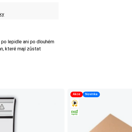
ky
po lepidle ani po dlouhém
n, které mají zůstat
Akce
Novinka