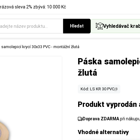
rázová sleva 2% zbývá: 10 000 Kč
Vyhledávač kra
Hledat
 samolepicí krycí 30x33 PVC - montážní žlutá
Páska samolepi
žlutá
Kód: LS KR 30 PVC
Produkt vyprodán 
Doprava ZDARMA
při nákup
Vhodné alternativy