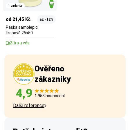
1 varianta
od 21,45 Kč
až -12%
Páska samolepicí
krepová 25x50
Zítra u vás
Ověřeno
zákazníky
4,9
1 953 hodnocení
Další reference