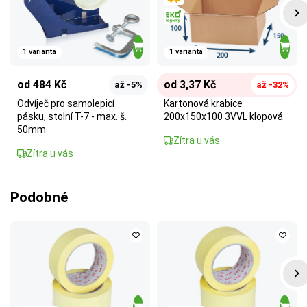
1 varianta
1 varianta
od 484 Kč
od 3,37 Kč
až -5%
až -32%
Odvíječ pro samolepicí
Kartonová krabice
pásku, stolní T-7 - max. š.
200x150x100 3VVL klopová
50mm
Zítra u vás
Zítra u vás
Podobné