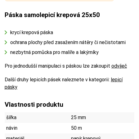
Páska samolepicí krepová 25x50
krycí krepová páska
ochrana plochy před zasažením nátěry či nečistotami
nezbytná pomůcka pro malíře a lakýrníky
Pro jednodušší manipulaci s páskou lze zakoupit
odvíječ
Další druhy lepicích pásek naleznete v kategorii:
lepicí
pásky
Vlastnosti produktu
šířka
25 mm
návin
50 m
materiál
papír krepový