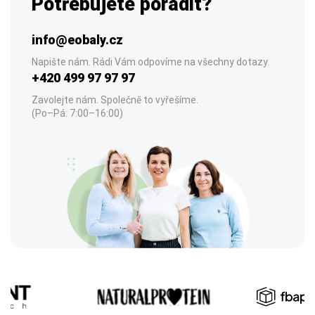
Potřebujete poradit?
info@eobaly.cz
Napište nám. Rádi Vám odpovíme na všechny dotazy.
+420 499 97 97 97
Zavolejte nám. Společně to vyřešíme.
(Po–Pá: 7:00–16:00)