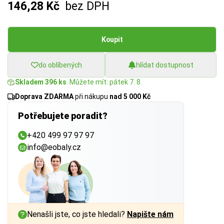
146,28 Kč
bez DPH
Koupit
do oblíbených
hlídat dostupnost
Skladem 396 ks
. Můžete mít: pátek 7. 8.
Doprava ZDARMA
při nákupu
nad 5 000 Kč
Potřebujete poradit?
+420 499 97 97 97
info@eobaly.cz
Nenašli jste, co jste hledali?
Napište nám