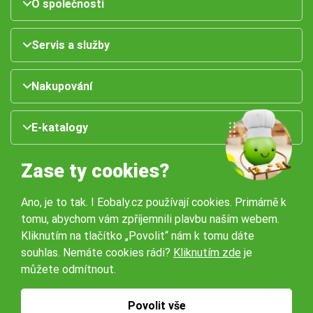
O společnosti
Servis a služby
Nakupování
E-katalogy
Zase ty cookies?
Ano, je to tak. I Eobaly.cz používají cookies. Primárně k
tomu, abychom vám zpříjemnili plavbu naším webem.
Kliknutím na tlačítko „Povolit“ nám k tomu dáte
souhlas. Nemáte cookies rádi?
Kliknutím zde
je
Naše pobočky:
můžete odmítnout.
Obchodní podmínky
Ochrana osobníchů údajů
Povolit vše