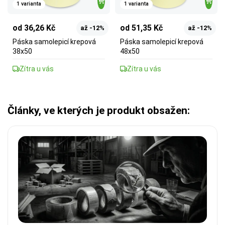
1 varianta
1 varianta
od 36,26 Kč
od 51,35 Kč
až -12%
až -12%
Páska samolepicí krepová
Páska samolepicí krepová
38x50
48x50
Zítra u vás
Zítra u vás
Články, ve kterých je produkt obsažen: