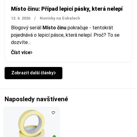
Místo činu: Případ lepicí pásky, která nelepí
12. 6. 2026
/
Novinky na Eobalech
Blogový seriál
Místo činu
pokračuje - tentokrát
pojednává o lepicí pásce, která nelepí. Proč? To se
dozvíte...
Číst více
Zobrazit další články
Naposledy navštívené