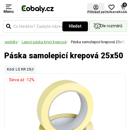
0
Menu
Přihlásit se
Oblíbené
Košík
Dle rozměrů
Hledat
 řemeslníky
Lepicí páska krycí krepová
Páska samolepicí krepová 25x50
Páska samolepicí krepová 25x50
Kód: LS KR 25
Sleva až -12%