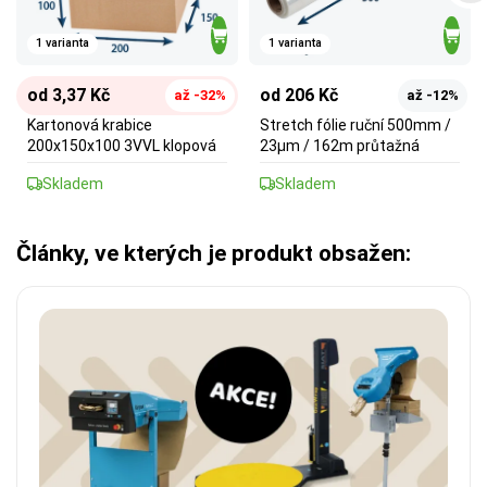
1 varianta
1 varianta
od 3,37 Kč
od 206 Kč
až -32%
až -12%
Kartonová krabice
Stretch fólie ruční 500mm /
200x150x100 3VVL klopová
23µm / 162m průtažná
Skladem
Skladem
Články, ve kterých je produkt obsažen: