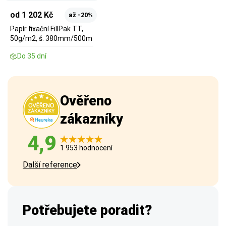
od 1 202 Kč
až -20%
Papír fixační FillPak TT,
50g/m2, š. 380mm/500m
Do 35 dní
Ověřeno
zákazníky
4,9
1 953 hodnocení
Další reference
Potřebujete poradit?