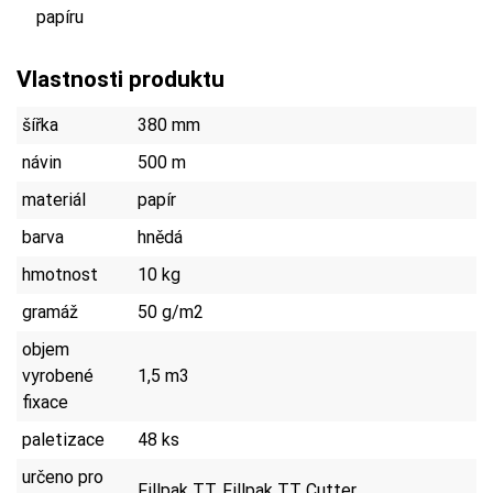
papíru
Vlastnosti produktu
šířka
380 mm
návin
500 m
materiál
papír
barva
hnědá
hmotnost
10 kg
gramáž
50 g/m2
objem
vyrobené
1,5 m3
fixace
paletizace
48 ks
určeno pro
Fillpak TT, Fillpak TT Cutter