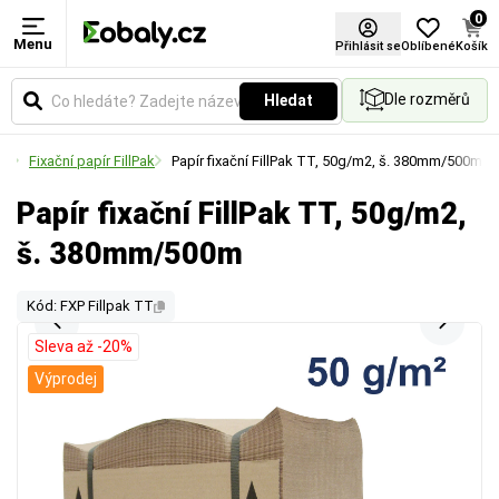
0
Menu
Přihlásit se
Oblíbené
Košík
Dle rozměrů
Hledat
vý
Fixační papír FillPak
Papír fixační FillPak TT, 50g/m2, š. 380mm/500m
Papír fixační FillPak TT, 50g/m2,
š. 380mm/500m
Kód: FXP Fillpak TT
Sleva až -20%
Výprodej