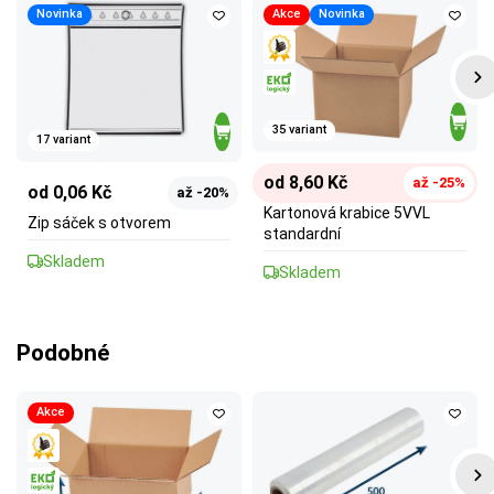
Novinka
Akce
Novinka
35 variant
17 variant
od 8,60 Kč
až -25%
od 0,06 Kč
až -20%
Kartonová krabice 5VVL
Zip sáček s otvorem
standardní
Skladem
Skladem
Podobné
Akce