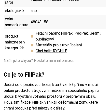
stroj
ekologické
ano
celní
48043158
nomenklatura
Fixační papíry: FillPak, PadPak, Geami,
produkt
bublinkový
naleznete v
Materiály pro strojní balení
kategoriích
Chci balit RYCHLE
Našli jste chybu?
Pošlete nám informaci.
Co je to FillPak?
Jedná se o papírovou fixaci, která vzniká přímo v místě
balení produktu strojovým mačkáním speciálního papíru.
Slouží k vystlání volného prostoru v přepravním obalu.
Použitím fixace FillPak vznikají deformační zóny, které
chrání produkt před nárazy a otřesy.