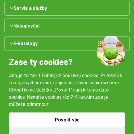
Servis a služby
Nakupování
E-katalogy
Zase ty cookies?
Ano, je to tak. I Eobaly.cz používají cookies. Primárně k
tomu, abychom vám zpříjemnili plavbu naším webem.
Kliknutím na tlačítko „Povolit“ nám k tomu dáte
souhlas. Nemáte cookies rádi?
Kliknutím zde
je
Naše pobočky:
můžete odmítnout.
Obchodní podmínky
Ochrana osobníchů údajů
Povolit vše