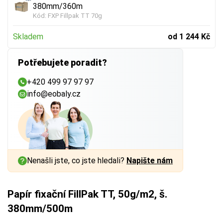
380mm/360m
Kód:
FXP Fillpak TT 70g
Skladem
od 1 244 Kč
Potřebujete poradit?
+420 499 97 97 97
info@eobaly.cz
Nenašli jste, co jste hledali?
Napište nám
Papír fixační FillPak TT, 50g/m2, š.
380mm/500m