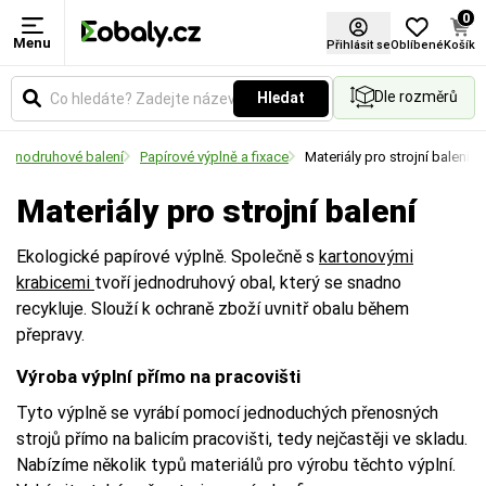
0
Menu
Přihlásit se
Oblíbené
Košík
Dle rozměrů
Hledat
ednodruhové balení
Papírové výplně a fixace
Materiály pro strojní balení
Materiály pro strojní balení
Ekologické papírové výplně. Společně s
kartonovými
krabicemi
tvoří jednodruhový obal, který se snadno
recykluje. Slouží k ochraně zboží uvnitř obalu během
přepravy.
Výroba výplní přímo na pracovišti
Tyto výplně se vyrábí pomocí jednoduchých přenosných
strojů přímo na balicím pracovišti, tedy nejčastěji ve skladu.
Nabízíme několik typů materiálů pro výrobu těchto výplní.