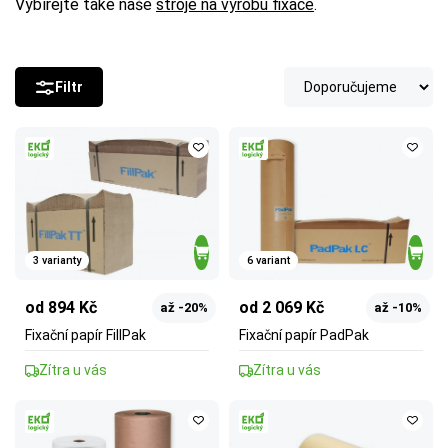
Vybírejte také naše
stroje na výrobu fixace
.
Filtr
3 varianty
6 variant
od 894 Kč
od 2 069 Kč
až -20%
až -10%
Fixační papír FillPak
Fixační papír PadPak
Zítra u vás
Zítra u vás