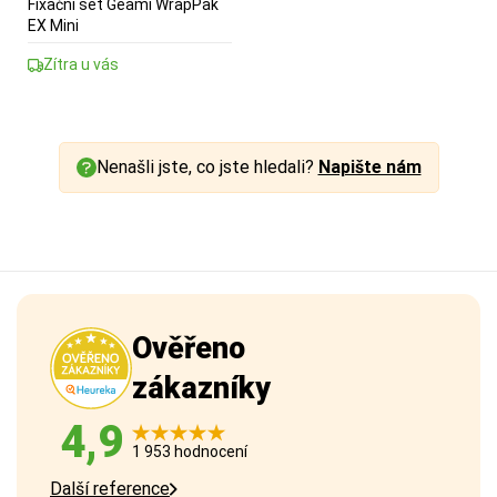
Fixační set Geami WrapPak
EX Mini
Zítra u vás
Nenašli jste, co jste hledali?
Napište nám
Ověřeno
zákazníky
4,9
1 953 hodnocení
Další reference