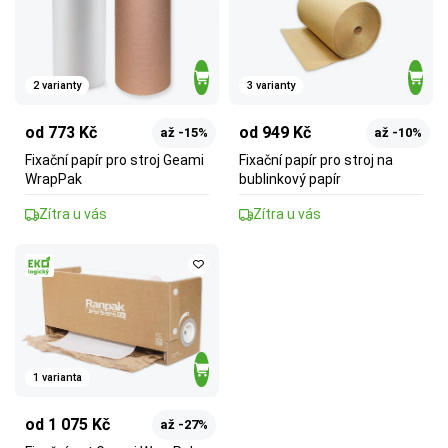
2 varianty
3 varianty
od 773 Kč
od 949 Kč
až -15%
až -10%
Fixační papír pro stroj Geami
Fixační papír pro stroj na
WrapPak
bublinkový papír
Zítra u vás
Zítra u vás
1 varianta
od 1 075 Kč
až -27%