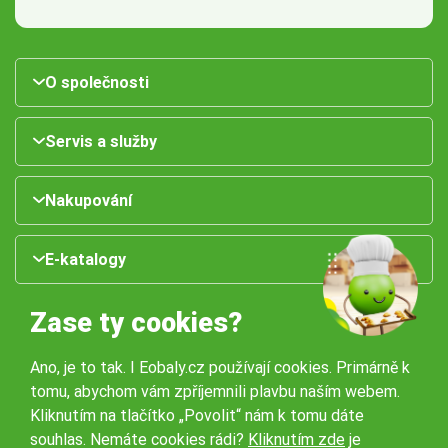
O společnosti
Servis a služby
Nakupování
E-katalogy
Zase ty cookies?
Ano, je to tak. I Eobaly.cz používají cookies. Primárně k
tomu, abychom vám zpříjemnili plavbu naším webem.
Kliknutím na tlačítko „Povolit“ nám k tomu dáte
souhlas. Nemáte cookies rádi?
Kliknutím zde
je
Naše pobočky: