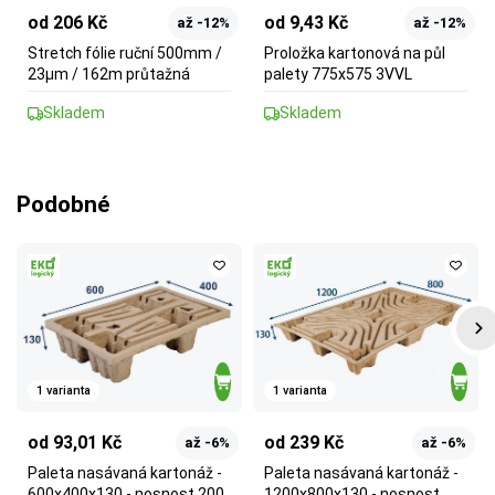
od 206 Kč
od 9,43 Kč
až -12%
až -12%
Stretch fólie ruční 500mm /
Proložka kartonová na půl
23µm / 162m průtažná
palety 775x575 3VVL
Skladem
Skladem
Podobné
1 varianta
1 varianta
od 93,01 Kč
od 239 Kč
až -6%
až -6%
Paleta nasávaná kartonáž -
Paleta nasávaná kartonáž -
600x400x130 - nosnost 200
1200x800x130 - nosnost