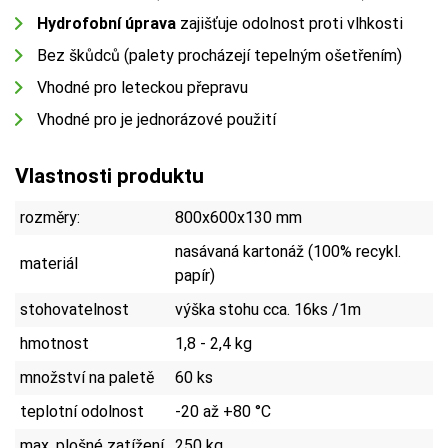
Hydrofobní úprava
zajišťuje odolnost proti vlhkosti
Bez škůdců (palety procházejí tepelným ošetřením)
Vhodné pro leteckou přepravu
Vhodné pro je jednorázové použití
Vlastnosti produktu
rozměry:
800x600x130 mm
nasávaná kartonáž (100% recykl.
materiál
papír)
stohovatelnost
výška stohu cca. 16ks /1m
hmotnost
1,8 - 2,4 kg
množství na paletě
60 ks
teplotní odolnost
-20 až +80 °C
max. plošné zatížení
250 kg