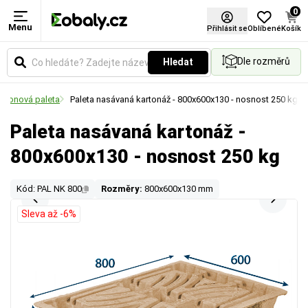
0
Menu
Přihlásit se
Oblíbené
Košík
Dle rozměrů
Hledat
artonová paleta
Paleta nasávaná kartonáž - 800x600x130 - nosnost 250 kg
Paleta nasávaná kartonáž -
800x600x130 - nosnost 250 kg
Kód: PAL NK 800
Rozměry:
800x600x130 mm
Sleva až -6%