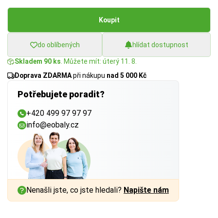
Koupit
do oblíbených
hlídat dostupnost
Skladem 90 ks
. Můžete mít: úterý 11. 8.
Doprava ZDARMA
při nákupu
nad 5 000 Kč
Potřebujete poradit?
+420 499 97 97 97
info@eobaly.cz
Nenašli jste, co jste hledali?
Napište nám