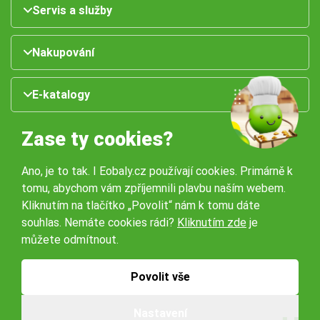
Servis a služby
Nakupování
E-katalogy
Zase ty cookies?
Ano, je to tak. I Eobaly.cz používají cookies. Primárně k
tomu, abychom vám zpříjemnili plavbu naším webem.
Kliknutím na tlačítko „Povolit“ nám k tomu dáte
souhlas. Nemáte cookies rádi?
Kliknutím zde
je
Naše pobočky:
můžete odmítnout.
Obchodní podmínky
Ochrana osobníchů údajů
Povolit vše
Nastavení