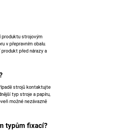
ní produktu strojovým
oru v přepravním obalu.
í produkt před nárazy a
?
řípadě strojů kontaktujte
jší typ stroje a papíru,
ároveň možné nezávazně
ým typům fixací?