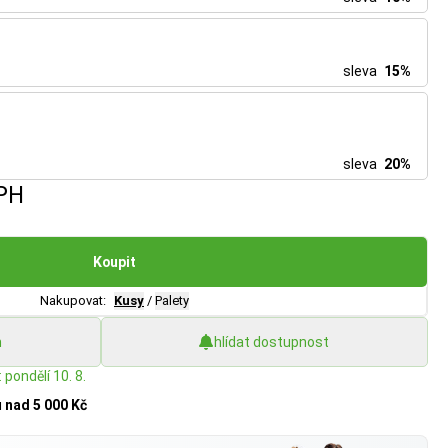
sleva
15%
sleva
20%
PH
Koupit
Nakupovat:
Kusy
/
Palety
h
hlídat dostupnost
 pondělí 10. 8.
u
nad 5 000 Kč