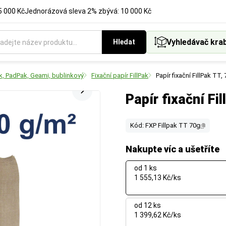
5 000 Kč
Jednorázová sleva 2% zbývá: 10 000 Kč
Vyhledávač kra
Hledat
Pak, PadPak, Geami, bublinkový
Fixační papír FillPak
Papír fixační FillPak T
Papír fixační F
Kód: FXP Fillpak TT 70g
Nakupte víc a ušetříte
od 1 ks
1 555,13 Kč/ks
od 12 ks
1 399,62 Kč/ks