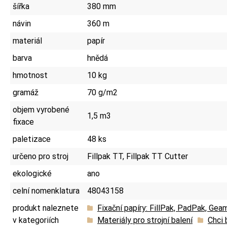
šířka
380 mm
návin
360 m
materiál
papír
barva
hnědá
hmotnost
10 kg
gramáž
70 g/m2
objem vyrobené
1,5 m3
fixace
paletizace
48 ks
určeno pro stroj
Fillpak TT, Fillpak TT Cutter
ekologické
ano
celní nomenklatura
48043158
produkt naleznete
Fixační papíry: FillPak, PadPak, Gea
v kategoriích
Materiály pro strojní balení
Chci 