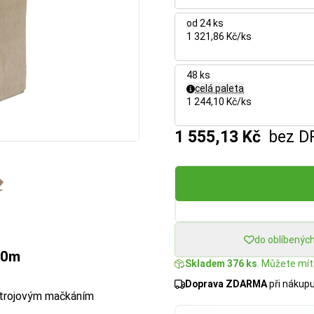
od 24 ks
1 321,86 Kč/ks
48 ks
celá paleta
1 244,10 Kč/ks
1 555,13 Kč
bez D
do oblíbenýc
60m
Skladem 376 ks
. Můžete mít:
Doprava ZDARMA
při nákup
 strojovým mačkáním