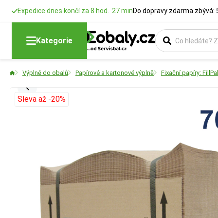
Expedice dnes končí za 8 hod. 27 min
Do dopravy zdarma zbývá: 
Kategorie
Výplně do obalů
Papírové a kartonové výplně
Fixační papíry: Fill
Sleva až -20%