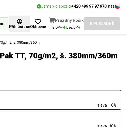
Jsme k dispozici
+420 499 97 97 97
O nás
Prázdný košík
bic
K POKLADNĚ
Přihlásit se
Oblíbené
s DPH
bez DPH
T, 70g/m2, š. 380mm/360m
illPak TT, 70g/m2, š. 380mm/360m
sleva
0%
sleva
10%