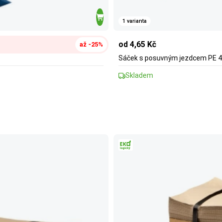
1 varianta
od 4,65 Kč
až -25%
Sáček s posuvným jezdcem PE 
Skladem