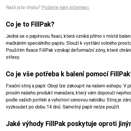
Našli jste chybu?
Pošlete nám informaci.
Co je to FillPak?
Jedná se o papírovou fixaci, která vzniká přímo v místě bale
mačkáním speciálního papíru. Slouží k vystlání volného prost
Použitím fixace FillPak vznikají deformační zóny, které chrán
otřesy.
Co je vše potřeba k balení pomocí FillPak
Fixační stroj a papír. Obojí lze zakoupit na našem eshopu. V p
prosím našeho produkt manažera, který vám doporučí nejvhodně
podle vašich potřeb a vyhotoví cenovou nabídku. Stroj je z
vyzkoušet po dobu 14 dnů. Samotný papír nelze použít.
Jaké výhody FillPak poskytuje oproti jin