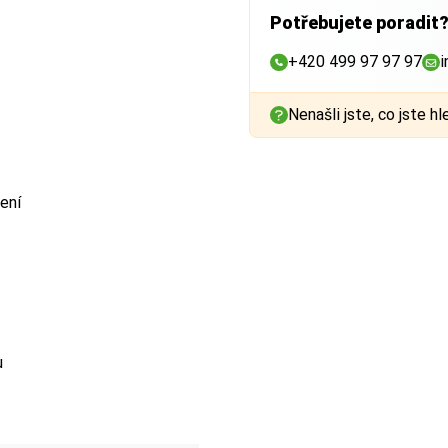
Potřebujete poradit
+420 499 97 97 97
i
Nenašli jste, co jste hl
ení
u