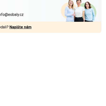
?
nfo@eobaly.cz
edali?
Napište nám