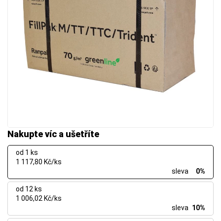
Nakupte víc a ušetříte
od 1 ks
1 117,80 Kč/ks
sleva
0%
od 12 ks
1 006,02 Kč/ks
sleva
10%