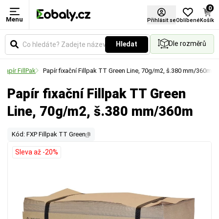
0
Menu
Přihlásit se
Oblíbené
Košík
Dle rozměrů
Hledat
 papír FillPak
Papír fixační Fillpak TT Green Line, 70g/m2, š.380 mm/360m
Papír fixační Fillpak TT Green
Line, 70g/m2, š.380 mm/360m
Kód: FXP Fillpak TT Green
Sleva až -20%