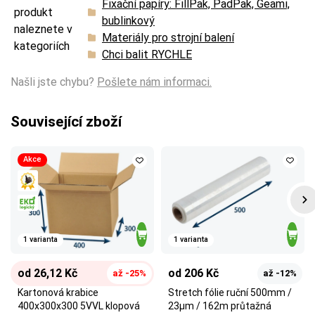
Fixační papíry: FillPak, PadPak, Geami,
produkt
bublinkový
naleznete v
Materiály pro strojní balení
kategoriích
Chci balit RYCHLE
Našli jste chybu?
Pošlete nám informaci.
Související zboží
Akce
1 varianta
1 varianta
od 26,12 Kč
od 206 Kč
až -25%
až -12%
Kartonová krabice
Stretch fólie ruční 500mm /
400x300x300 5VVL klopová
23µm / 162m průtažná