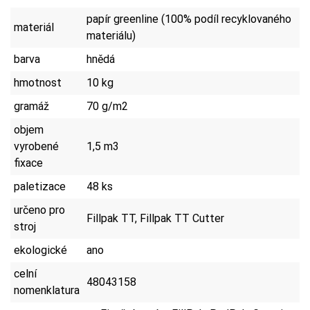
papír greenline (100% podíl recyklovaného
materiál
materiálu)
barva
hnědá
hmotnost
10 kg
gramáž
70 g/m2
objem
vyrobené
1,5 m3
fixace
paletizace
48 ks
určeno pro
Fillpak TT, Fillpak TT Cutter
stroj
ekologické
ano
celní
48043158
nomenklatura