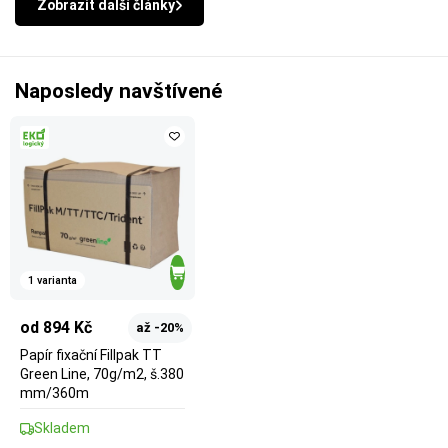
Zobrazit další články
Naposledy navštívené
1 varianta
od 894 Kč
až -20%
Papír fixační Fillpak TT
Green Line, 70g/m2, š.380
mm/360m
Skladem