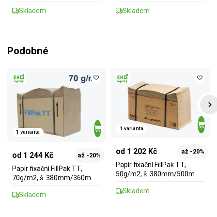
Skladem
Skladem
Podobné
1 varianta
1 varianta
od 1 202 Kč
až -20%
od 1 244 Kč
až -20%
Papír fixační FillPak TT,
Papír fixační FillPak TT,
50g/m2, š. 380mm/500m
70g/m2, š. 380mm/360m
Skladem
Skladem