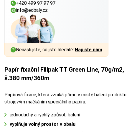
+420 499 97 97 97
info@eobaly.cz
Nenašli jste, co jste hledali?
Napište nám
Papír fixační Fillpak TT Green Line, 70g/m2,
š.380 mm/360m
Papírová fixace, která vzniká přímo v místě balení produktu
strojovým mačkáním speciálního papíru.
jednoduchý a rychlý způsob balení
vyplňuje volný prostor v obalu