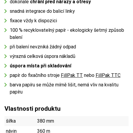
dokonale
chrání před nárazy a otřesy
snadná integrace do balicí linky
fixace vždy k dispozici
100 % recyklovatelný papír - ekologicky šetrný způsob
balení
při balení nevzniká žádný odpad
výrazná celková úspora nákladů
úspora místa při skladování
papír do fixačního stroje
FillPak TT
nebo
FillPak TTC
barva papíru se může mírně lišit, nemá vliv na kvalitu
papíru
Vlastnosti produktu
šířka
380 mm
návin
360 m