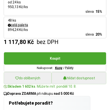
od 24 ks
950,13 Kč/ks
sleva
15%
48 ks
celá paleta
894,24 Kč/ks
sleva
20%
1 117,80 Kč
bez DPH
Koupit
Nakupovat:
Kusy
/
Palety
do oblíbených
hlídat dostupnost
Skladem 1 602 ks
. Můžete mít: pondělí 10. 8.
Doprava ZDARMA
při nákupu
nad 5 000 Kč
Potřebujete poradit?