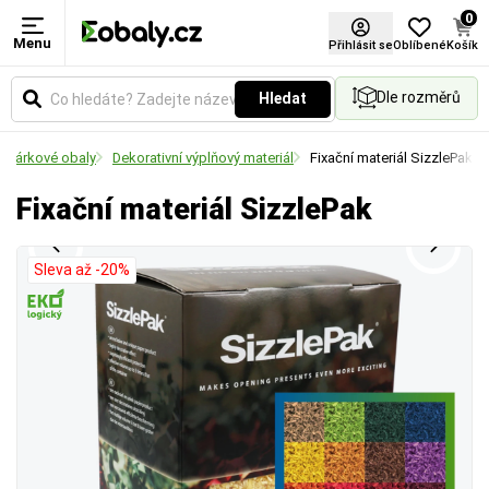
0
Menu
Barva
Přihlásit se
Oblíbené
Košík
Dle rozměrů
Hledat
Vyberte si barevné provedení obalů a balicích
materiálů podle vašich preferencí.
Dárkové obaly
Dekorativní výplňový materiál
Fixační materiál SizzlePak
Fixační materiál SizzlePak
Sleva až -20%