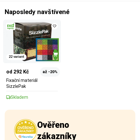
Naposledy navštívené
22 variant
od 292 Kč
až -20%
Fixační materiál
SizzlePak
Skladem
Ověřeno
zákazníky