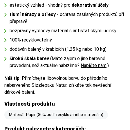
estetický vzhled - vhodný pro
dekorativní účely
tlumí nárazy a otřesy
- ochrana zasílaných produktů při
přepravě
bezprašný výplňový materiál s antistatickými účinky
100% recyklovatelný
dodáván balený v krabicích (1,25 kg nebo 10 kg)
široká škála barev
(Máte zájem o jiné barevné
provedení, než aktuálně nabízíme?
Napište nám
.)
Náš tip:
Přimíchejte libovolnou barvu do přírodního
nebarveného
Sizzlepaku Natur
, získáte tak nevšední
dárkové balení.
Vlastnosti produktu
Materiál: Papír (80% podíl recyklovaného materiálu)
Produkt naleznete v kategoriích: