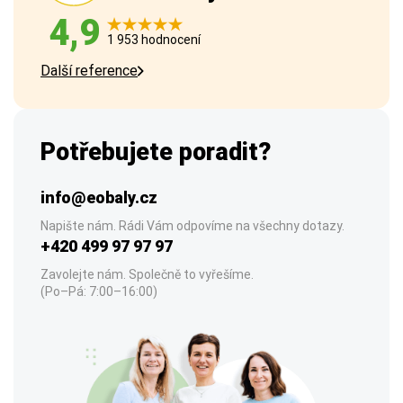
4,9
1 953 hodnocení
Další reference
Potřebujete poradit?
info@eobaly.cz
Napište nám. Rádi Vám odpovíme na všechny dotazy.
+420 499 97 97 97
Zavolejte nám. Společně to vyřešíme.
(Po–Pá: 7:00–16:00)