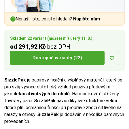
Nenašli jste, co jste hledali?
Napište nám
Skladem 22 variant (můžete mít úterý 11. 8.)
od 291,92 Kč
bez DPH
Dostupné varianty (22)
SizzlePak
je papírový fixační a výplňový materiál, který se
pro svůj vysoce estetický vzhled používá především
jako
dekorativní výplň do obalů.
Harmonikovitě střižený
třívrstvý papír
SizzlePak
navíc díky své struktuře velmi
dobře plní ochrannou funkci při přepravě zboží citlivého na
nárazy a otřesy.
SizzlePak
je dodáván v několika barevných
provedeních.