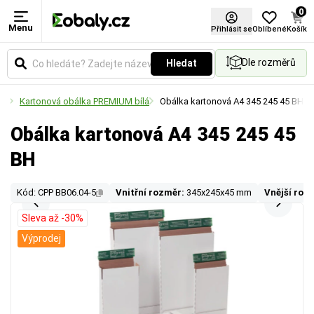
0
Menu
Přihlásit se
Oblíbené
Košík
Dle rozměrů
Hledat
lky
Kartonová obálka PREMIUM bílá
Obálka kartonová A4 345 245 45 BH
Obálka kartonová A4 345 245 45
BH
Kód: CPP BB06.04-5
Vnitřní rozměr:
345x245x45 mm
Vnější roz
Sleva až -30%
Výprodej