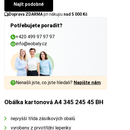
Najít podobné
Doprava ZDARMA
při nákupu
nad 5 000 Kč
Potřebujete poradit?
+420 499 97 97 97
info@eobaly.cz
Nenašli jste, co jste hledali?
Napište nám
Obálka kartonová A4 345 245 45 BH
nejvyšší třída zásilkových obalů
vyrobeny z prvotřídní lepenky