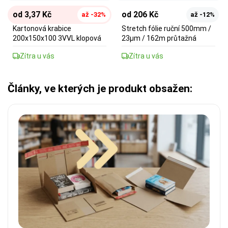
od 3,37 Kč
od 206 Kč
až -32%
až -12%
Kartonová krabice
Stretch fólie ruční 500mm /
200x150x100 3VVL klopová
23µm / 162m průtažná
Zítra u vás
Zítra u vás
Články, ve kterých je produkt obsažen: