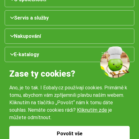
Servis a služby
Nakupování
E-katalogy
Zase ty cookies?
Ano, je to tak. I Eobaly.cz používají cookies. Primárně k
tomu, abychom vám zpříjemnili plavbu naším webem.
Kliknutím na tlačítko „Povolit“ nám k tomu dáte
souhlas. Nemáte cookies rádi?
Kliknutím zde
je
Naše pobočky:
můžete odmítnout.
Obchodní podmínky
Ochrana osobníchů údajů
Povolit vše