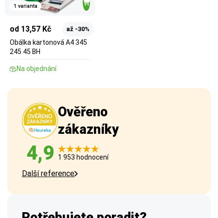
1 varianta
od 13,57 Kč
až -30%
Obálka kartonová A4 345
245 45 BH
Na objednání
Ověřeno
zákazníky
4,9
1 953 hodnocení
Další reference
Potřebujete poradit?