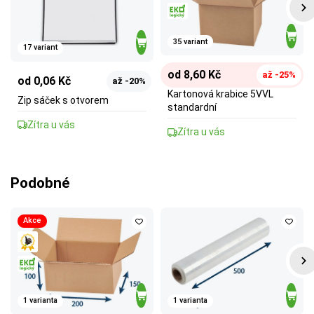
35 variant
17 variant
od 8,60 Kč
až -25%
od 0,06 Kč
až -20%
Kartonová krabice 5VVL
Zip sáček s otvorem
standardní
Zítra u vás
Zítra u vás
Podobné
Akce
1 varianta
1 varianta