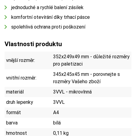
jednoduché a rychlé balení zásilek
komfortní otevírání díky trhací pásce
spolehlivá ochrana proti poškození
Vlastnosti produktu
352x249x49 mm - důležité rozměry
vnější rozměr:
pro paletizaci
345x245x45 mm - porovnejte s
vnitřní rozměr:
rozměry Vašeho zboží
materiál
3VVL - mikrovlnná
druh lepenky
3VVL
formát
A4
barva
bílá
hmotnost
0,11 kg