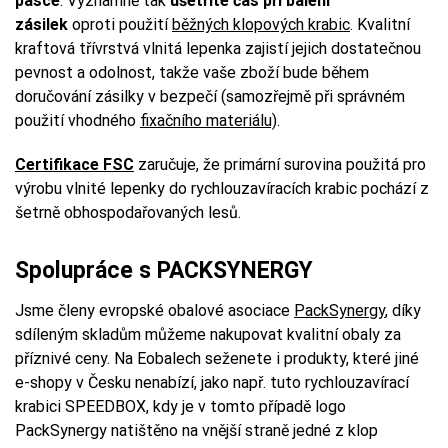
pásce
. Významně tak
ušetříte čas při balení
zásilek
oproti použití
běžných klopových krabic
. Kvalitní
kraftová třívrstvá vlnitá lepenka zajistí jejich dostatečnou
pevnost a odolnost, takže vaše zboží bude během
doručování zásilky v bezpečí (samozřejmě při správném
použití vhodného
fixačního materiálu)
.
Certifikace FSC
zaručuje, že primární surovina použitá pro
výrobu vlnité lepenky do rychlouzavíracích krabic pochází z
šetrně obhospodařovaných lesů.
Spolupráce s PACKSYNERGY
Jsme členy evropské obalové asociace
PackSynergy
, díky
sdíleným skladům můžeme nakupovat kvalitní obaly za
příznivé ceny. Na Eobalech seženete i produkty, které jiné
e-shopy v Česku nenabízí, jako např. tuto rychlouzavírací
krabici SPEEDBOX, kdy je v tomto případě logo
PackSynergy natištěno na vnější straně jedné z klop