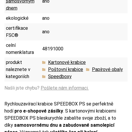
samosvorným
ano
dnem
ekologické
ano
certifikace
ano
FSC®
celní
48191000
nomenklatura
produkt
Kartonové krabice
naleznete v
Poštovní krabice
Papírové obaly
kategoriích
Speedboxy
Našli jste chybu?
Pošlete nám informaci.
Rychlouzavírací krabice SPEEDBOX PS se perfektně
hodí
pro e-shopové zásilky
. S kartonovými krabicemi
SPEEDBOX PS bleskurychle zabalíte svoje zboží, a to
díky
samosvornému dnu a zabudované samolepicí