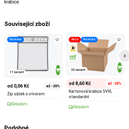
krabice.
Související zboží
Novinka
Akce
Novinka
35 variant
17 variant
od 8,60 Kč
až -25%
od 0,06 Kč
až -20%
Kartonová krabice 5VVL
Zip sáček s otvorem
standardní
Skladem
Skladem
Podobné