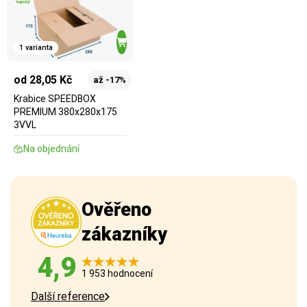
1 varianta
od 28,05 Kč
až -17%
Krabice SPEEDBOX
PREMIUM 380x280x175
3VVL
Na objednání
Ověřeno
zákazníky
4,9
1 953 hodnocení
Další reference