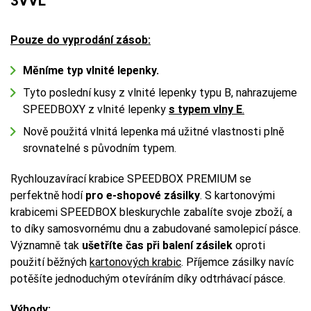
3VVL
Pouze do vyprodání zásob:
Měníme typ vlnité lepenky.
Tyto poslední kusy z vlnité lepenky typu B, nahrazujeme
SPEEDBOXY z vlnité lepenky
s typem vlny E
.
Nově použitá vlnitá lepenka má užitné vlastnosti plně
srovnatelné s původním typem.
Rychlouzavírací krabice SPEEDBOX PREMIUM se
perfektně hodí
pro e-shopové zásilky
. S kartonovými
krabicemi SPEEDBOX bleskurychle zabalíte svoje zboží, a
to díky samosvornému dnu a zabudované samolepicí pásce.
Významně tak
ušetříte čas při balení zásilek
oproti
použití běžných
kartonových krabic
. Příjemce zásilky navíc
potěšíte jednoduchým otevíráním díky odtrhávací pásce.
Výhody: