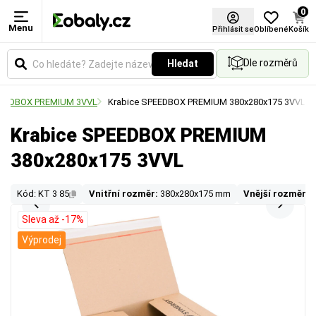
0
Menu
Přihlásit se
Oblíbené
Košík
Dle rozměrů
Hledat
 SPEEDBOX PREMIUM 3VVL
Krabice SPEEDBOX PREMIUM 380x280x175 3VVL
Krabice SPEEDBOX PREMIUM
380x280x175 3VVL
Kód: KT 3 85
Vnitřní rozměr:
380x280x175 mm
Vnější rozměr:
Sleva až -17%
Výprodej