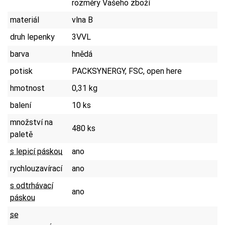
rozměry Vašeho zboží
materiál
vlna B
druh lepenky
3VVL
barva
hnědá
potisk
PACKSYNERGY, FSC, open here
hmotnost
0,31 kg
balení
10 ks
množství na
480 ks
paletě
s lepicí páskou
ano
rychlouzavírací
ano
s odtrhávací
ano
páskou
se