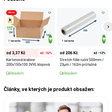
Akce
1 varianta
1 varianta
od 3,37 Kč
od 206 Kč
až -32%
až -12%
Kartonová krabice
Stretch fólie ruční 500mm /
200x150x100 3VVL klopová
23µm / 162m průtažná
Skladem
Skladem
Články, ve kterých je produkt obsažen: