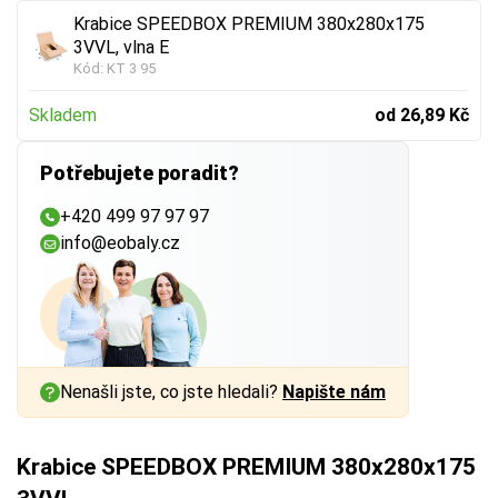
Krabice SPEEDBOX PREMIUM 380x280x175
3VVL, vlna E
Kód:
KT 3 95
Skladem
od 26,89 Kč
Potřebujete poradit?
+420 499 97 97 97
info@eobaly.cz
Nenašli jste, co jste hledali?
Napište nám
Krabice SPEEDBOX PREMIUM 380x280x175