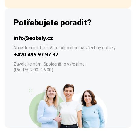
Potřebujete poradit?
info@eobaly.cz
Napište nám. Rádi Vám odpovíme na všechny dotazy.
+420 499 97 97 97
Zavolejte nám. Společně to vyřešíme.
(Po–Pá: 7:00–16:00)