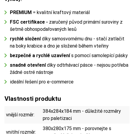
PREMIUM
= kvalitní kraftový materiál
FSC certifikace -
zaručený původ primární suroviny z
šetrně obhospodařovaných lesů
rychlé složení
díky samosvornému dnu - stačí zatlačit
na boky krabice a dno je složené během vteřiny
bezpečné a rychlé uzavření
s pomocí samolepící pásky
snadné otevření
díky odtrhávací pásce - nejsou potřeba
žádné ostré nástroje
ideální řešení pro e-commerce
Vlastnosti produktu
384x284x184 mm - důležité rozměry
vnější rozměr:
pro paletizaci
380x280x175 mm - porovnejte s
vnitřní rozměr: