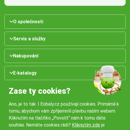
O společnosti
Servis a služby
Nakupování
E-katalogy
Zase ty cookies?
Ano, je to tak. I Eobaly.cz používají cookies. Primárně k
tomu, abychom vám zpříjemnili plavbu naším webem.
Kliknutím na tlačítko „Povolit“ nám k tomu dáte
souhlas. Nemáte cookies rádi?
Kliknutím zde
je
Naše pobočky: