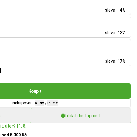
sleva
4%
sleva
12%
sleva
17%
H
Koupit
Nakupovat:
Kusy
/
Palety
h
hlídat dostupnost
t: úterý 11. 8.
u
nad 5 000 Kč