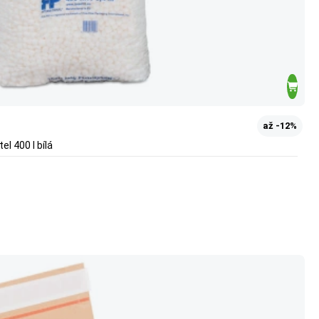
až -12%
el 400 l bílá