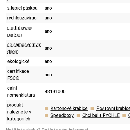
s lepicí páskou
ano
rychlouzavírací
ano
s odtrhávací
ano
páskou
se samosvorným
ano
dnem
ekologické
ano
certifikace
ano
FSC®
celní
48191000
nomenklatura
produkt
Kartonové krabice
Poštovní krabic
naleznete v
Speedboxy
Chci balit RYCHLE
kategoriích