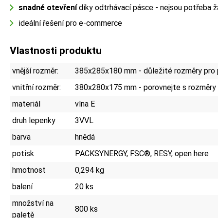
snadné otevření
díky odtrhávací pásce - nejsou potřeba ž
ideální řešení pro e-commerce
Vlastnosti produktu
vnější rozměr:
385x285x180 mm - důležité rozměry pro 
vnitřní rozměr:
380x280x175 mm - porovnejte s rozměry
materiál
vlna E
druh lepenky
3VVL
barva
hnědá
potisk
PACKSYNERGY, FSC®, RESY, open here
hmotnost
0,294 kg
balení
20 ks
množství na
800 ks
paletě