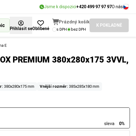
Jsme k dispozici
+420 499 97 97 97
O nás
Prázdný košík
bic
K POKLADNĚ
Přihlásit se
Oblíbené
s DPH
bez DPH
na E
BOX PREMIUM 380x280x175 3VVL,
r:
380x280x175 mm
Vnější rozměr:
385x285x180 mm
sleva
0%