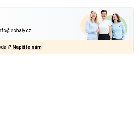
?
nfo@eobaly.cz
edali?
Napište nám