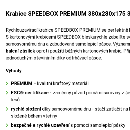
Krabice SPEEDBOX PREMIUM 380x280x175 3V
Rychlouzavírací krabice SPEEDBOX PREMIUM se perfektně 
S kartonovými krabicemi SPEEDBOX bleskurychle zabalíte svo
samosvornému dnu a zabudované samolepicí pásce. Význam
balení zásilek
oproti použití běžných
kartonových krabic
. Př
jednoduchým otevíráním díky odtrhávací pásce.
Výhody:
PREMIUM
= kvalitní kraftový materiál
FSC
®
certifikace
- zaručený původ primární suroviny z 
lesů
rychlé složení
díky samosvornému dnu - stačí zatlačit na 
složené během vteřiny
bezpečné a rychlé uzavření
s pomocí samolepící pásky