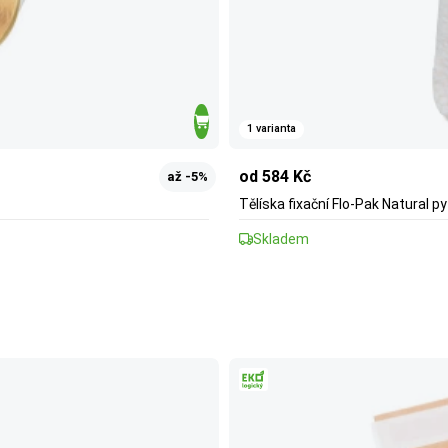
1 varianta
od 584 Kč
až -5%
Tělíska fixační Flo-Pak Natural pyt
Skladem