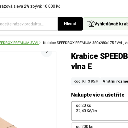
rázová sleva 2% zbývá: 10 000 Kč
Vyhledávač kra
Hledat
SPEEDBOX PREMIUM 3VVL
Krabice SPEEDBOX PREMIUM 380x280x175 3VVL, vl
Krabice SPEED
vlna E
Kód: KT 3 95
Vnitřní rozmě
Nakupte víc a ušetříte
od 20 ks
32,40 Kč/ks
od 200 ks