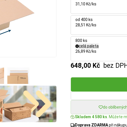
31,10 Kč/ks
od 400 ks
28,51 Kč/ks
800 ks
celá paleta
26,89 Kč/ks
648,00 Kč
bez DP
do oblíbenýc
Skladem 4 580 ks
. Můžete mí
Doprava ZDARMA
při nákup