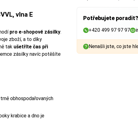
VL, vlna E
Potřebujete poradit
+420 499 97 97 97
i
hodí
pro e-shopové zásilky
.
je zboží, a to díky
Nenašli jste, co jste hl
ně tak
ušetříte čas při
íjemce zásilky navíc potěšíte
šetrně obhospodařovaných
boky krabice a dno je