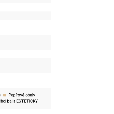
e
Papírové obaly
Chci balit ESTETICKY