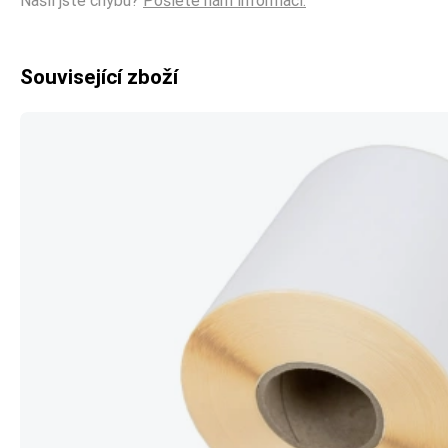
Našli jste chybu?
Pošlete nám informaci.
Související zboží